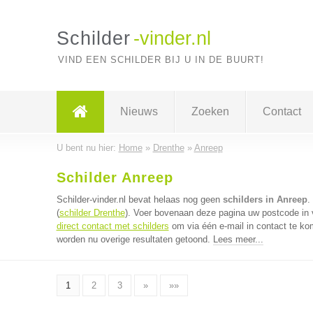
Schilder
-vinder.nl
VIND EEN SCHILDER BIJ U IN DE BUURT!
Nieuws
Zoeken
Contact
U bent nu hier:
Home
»
Drenthe
»
Anreep
Schilder Anreep
Schilder-vinder.nl bevat helaas nog geen
schilders in Anreep
.
(
schilder Drenthe
). Voer bovenaan deze pagina uw postcode in vo
direct contact met schilders
om via één e-mail in contact te ko
worden nu overige resultaten getoond.
Lees meer...
1
2
3
»
»»