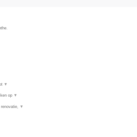
nthe.
ot
▼
eiken op
▼
, renovatie,
▼