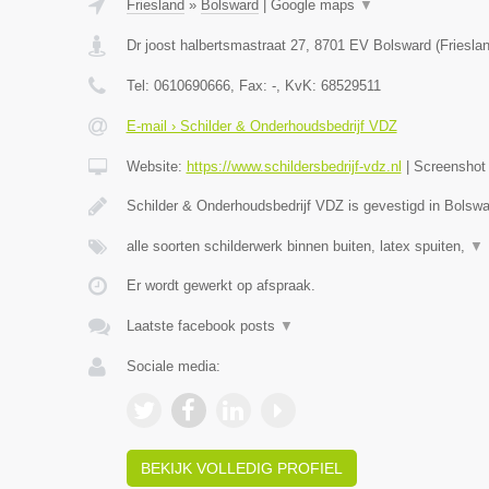
Friesland
»
Bolsward
|
Google maps
▼
Dr joost halbertsmastraat 27
,
8701 EV
Bolsward
(
Friesla
Tel:
0610690666
, Fax:
-
, KvK:
68529511
E-mail › Schilder & Onderhoudsbedrijf VDZ
Website:
https://www.schildersbedrijf-vdz.nl
|
Screensho
Schilder & Onderhoudsbedrijf VDZ is gevestigd in Bolswa
alle soorten schilderwerk binnen buiten, latex spuiten,
▼
Er wordt gewerkt op afspraak.
Laatste facebook posts
▼
Sociale media:
BEKIJK VOLLEDIG PROFIEL