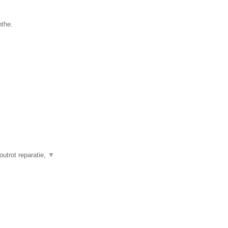
nthe.
outrot reparatie,
▼