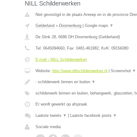
NILL Schilderwerken
Niet gevestigd in de plaats Anreep en in de provincie Dre
Gelderland
»
Doornenburg
|
Google maps
▼
De Slink 28
,
6686 DH
Doornenburg
(
Gelderland
)
Tel:
0645094660
, Fax:
0481-461982
, KvK:
09156080
E-mail › NILL Schilderwerken
Website:
http://www.nillschilderwerken.nl
|
Screenshot
▼
- schilderwerk binnen en buiten
▼
schilderwerk binnen en buiten, behangwerk, glaszetten, h
Er wordt gewerkt op afspraak.
Laatste tweets
▼
|
Laatste facebook posts
▼
Sociale media: