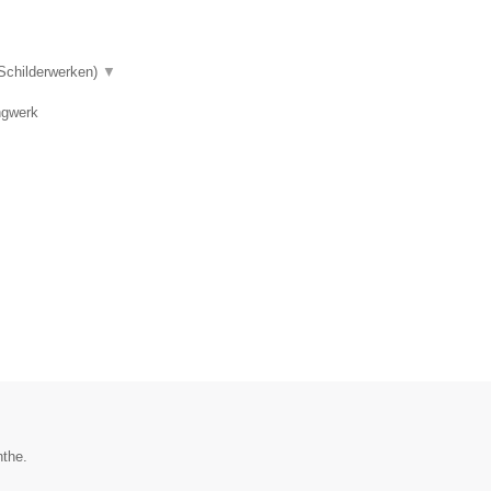
 Schilderwerken)
▼
ngwerk
nthe.