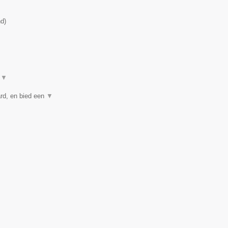
nd
)
t
▼
rd, en bied een
▼