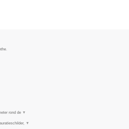
nthe.
ometer rond de
▼
auratieschilder,
▼