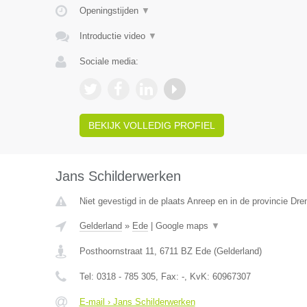
Openingstijden
▼
Introductie video
▼
Sociale media:
BEKIJK VOLLEDIG PROFIEL
Jans Schilderwerken
Niet gevestigd in de plaats Anreep en in de provincie Dre
Gelderland
»
Ede
|
Google maps
▼
Posthoornstraat 11
,
6711 BZ
Ede
(
Gelderland
)
Tel:
0318 - 785 305
, Fax:
-
, KvK:
60967307
E-mail › Jans Schilderwerken