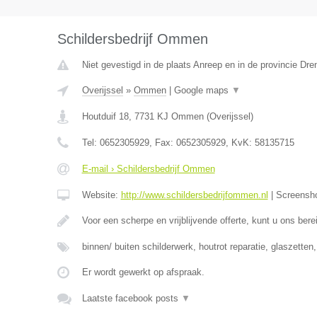
Schildersbedrijf Ommen
Niet gevestigd in de plaats Anreep en in de provincie Dre
Overijssel
»
Ommen
|
Google maps
▼
Houtduif 18
,
7731 KJ
Ommen
(
Overijssel
)
Tel:
0652305929
, Fax:
0652305929
, KvK:
58135715
E-mail › Schildersbedrijf Ommen
Website:
http://www.schildersbedrijfommen.nl
|
Screensh
Voor een scherpe en vrijblijvende offerte, kunt u ons ber
binnen/ buiten schilderwerk, houtrot reparatie, glaszetten
Er wordt gewerkt op afspraak.
Laatste facebook posts
▼