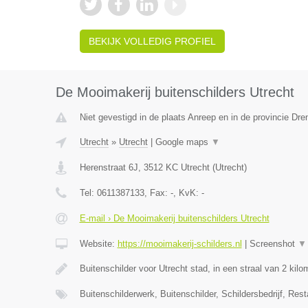
BEKIJK VOLLEDIG PROFIEL
De Mooimakerij buitenschilders Utrecht
Niet gevestigd in de plaats Anreep en in de provincie Dre
Utrecht
»
Utrecht
|
Google maps
▼
Herenstraat 6J
,
3512 KC
Utrecht
(
Utrecht
)
Tel:
0611387133
, Fax:
-
, KvK:
-
E-mail › De Mooimakerij buitenschilders Utrecht
Website:
https://mooimakerij-schilders.nl
|
Screenshot
▼
Buitenschilder voor Utrecht stad, in een straal van 2 kil
Buitenschilderwerk, Buitenschilder, Schildersbedrijf, Rest