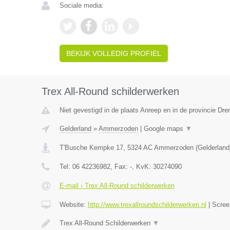
Sociale media:
BEKIJK VOLLEDIG PROFIEL
Trex All-Round schilderwerken
Niet gevestigd in de plaats Anreep en in de provincie Dre
Gelderland
»
Ammerzoden
|
Google maps
▼
T'Busche Kempke 17
,
5324 AC
Ammerzoden
(
Gelderland
Tel:
06 42236982
, Fax:
-
, KvK:
30274090
E-mail › Trex All-Round schilderwerken
Website:
http://www.trexallroundschilderwerken.nl
|
Scree
Trex All-Round Schilderwerken
▼