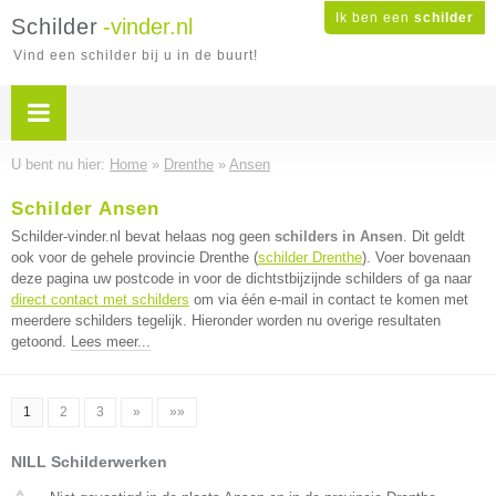
Ik ben een
schilder
Schilder
-vinder.nl
Vind een schilder bij u in de buurt!
U bent nu hier:
Home
»
Drenthe
»
Ansen
Schilder Ansen
Schilder-vinder.nl bevat helaas nog geen
schilders in Ansen
. Dit geldt
ook voor de gehele provincie Drenthe (
schilder Drenthe
). Voer bovenaan
deze pagina uw postcode in voor de dichtstbijzijnde schilders of ga naar
direct contact met schilders
om via één e-mail in contact te komen met
meerdere schilders tegelijk. Hieronder worden nu overige resultaten
getoond.
Lees meer...
1
2
3
»
»»
NILL Schilderwerken