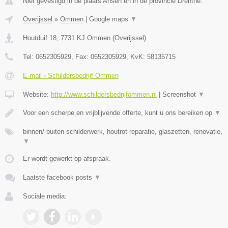
Niet gevestigd in de plaats Ansen en in de provincie Drenthe.
Overijssel
»
Ommen
|
Google maps
▼
Houtduif 18
,
7731 KJ
Ommen
(
Overijssel
)
Tel:
0652305929
, Fax:
0652305929
, KvK:
58135715
E-mail › Schildersbedrijf Ommen
Website:
http://www.schildersbedrijfommen.nl
|
Screenshot
▼
Voor een scherpe en vrijblijvende offerte, kunt u ons bereiken op
▼
binnen/ buiten schilderwerk, houtrot reparatie, glaszetten, renovatie,
▼
Er wordt gewerkt op afspraak.
Laatste facebook posts
▼
Sociale media: