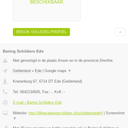
BEKIJK VOLLEDIG PROFIEL
Baring Schilders Ede
Niet gevestigd in de plaats Ansen en in de provincie Drenthe.
Gelderland
»
Ede
|
Google maps
▼
Kranenburg 67
,
6714 DT
Ede
(
Gelderland
)
Tel:
0642134505
, Fax:
-
, KvK:
-
E-mail › Baring Schilders Ede
Website:
http://Www.baringschilders.nl/schildersbedrijf
|
Screenshot
▼