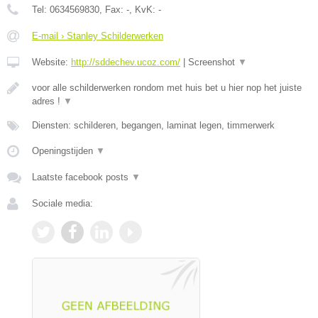
Tel:
0634569830
, Fax:
-
, KvK:
-
E-mail › Stanley Schilderwerken
Website:
http://sddechev.ucoz.com/
|
Screenshot
▼
voor alle schilderwerken rondom met huis bet u hier nop het juiste
adres !
▼
Diensten: schilderen, begangen, laminat legen, timmerwerk
Openingstijden
▼
Laatste facebook posts
▼
Sociale media: