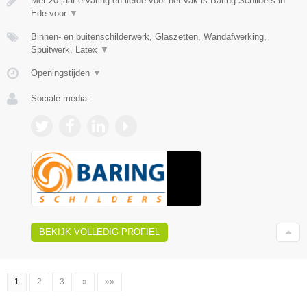
Met 20 jaar ervaring en liefde voor het vak is Baring Schilders in
Ede voor
▼
Binnen- en buitenschilderwerk, Glaszetten, Wandafwerking,
Spuitwerk, Latex
▼
Openingstijden
▼
Sociale media:
BEKIJK VOLLEDIG PROFIEL
1
2
3
»
»»