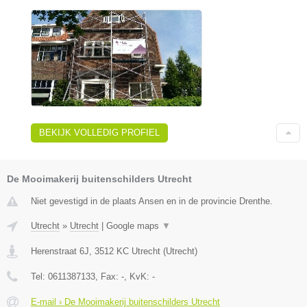
BEKIJK VOLLEDIG PROFIEL
De Mooimakerij buitenschilders Utrecht
Niet gevestigd in de plaats Ansen en in de provincie Drenthe.
Utrecht
»
Utrecht
|
Google maps
▼
Herenstraat 6J
,
3512 KC
Utrecht
(
Utrecht
)
Tel:
0611387133
, Fax:
-
, KvK:
-
E-mail › De Mooimakerij buitenschilders Utrecht