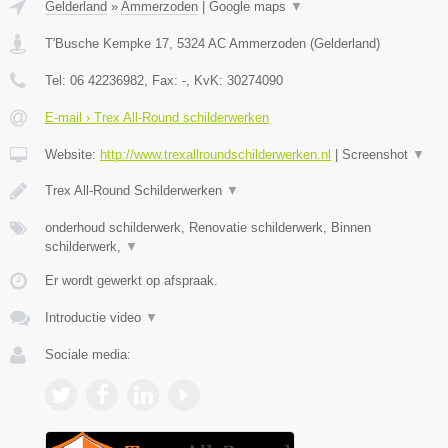
Gelderland
»
Ammerzoden
|
Google maps
▼
T'Busche Kempke 17
,
5324 AC
Ammerzoden
(
Gelderland
)
Tel:
06 42236982
, Fax:
-
, KvK:
30274090
E-mail › Trex All-Round schilderwerken
Website:
http://www.trexallroundschilderwerken.nl
|
Screenshot
▼
Trex All-Round Schilderwerken
▼
onderhoud schilderwerk, Renovatie schilderwerk, Binnen
schilderwerk,
▼
Er wordt gewerkt op afspraak.
Introductie video
▼
Sociale media: