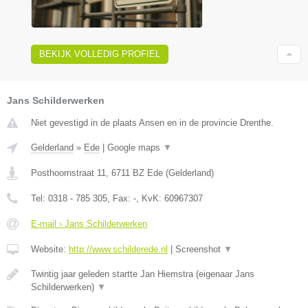
BEKIJK VOLLEDIG PROFIEL
Jans Schilderwerken
Niet gevestigd in de plaats Ansen en in de provincie Drenthe.
Gelderland
»
Ede
|
Google maps
▼
Posthoornstraat 11
,
6711 BZ
Ede
(
Gelderland
)
Tel:
0318 - 785 305
, Fax:
-
, KvK:
60967307
E-mail › Jans Schilderwerken
Website:
http://www.schilderede.nl
|
Screenshot
▼
Twintig jaar geleden startte Jan Hiemstra (eigenaar Jans
Schilderwerken)
▼