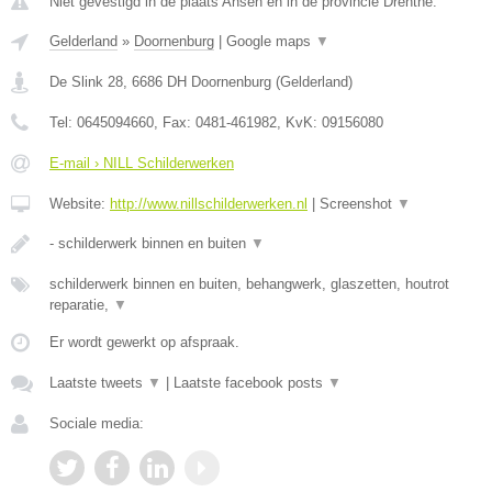
Niet gevestigd in de plaats Ansen en in de provincie Drenthe.
Gelderland
»
Doornenburg
|
Google maps
▼
De Slink 28
,
6686 DH
Doornenburg
(
Gelderland
)
Tel:
0645094660
, Fax:
0481-461982
, KvK:
09156080
E-mail › NILL Schilderwerken
Website:
http://www.nillschilderwerken.nl
|
Screenshot
▼
- schilderwerk binnen en buiten
▼
schilderwerk binnen en buiten, behangwerk, glaszetten, houtrot
reparatie,
▼
Er wordt gewerkt op afspraak.
Laatste tweets
▼
|
Laatste facebook posts
▼
Sociale media: