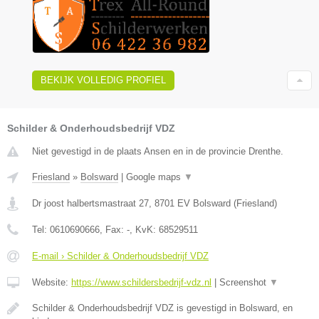
BEKIJK VOLLEDIG PROFIEL
Schilder & Onderhoudsbedrijf VDZ
Niet gevestigd in de plaats Ansen en in de provincie Drenthe.
Friesland
»
Bolsward
|
Google maps
▼
Dr joost halbertsmastraat 27
,
8701 EV
Bolsward
(
Friesland
)
Tel:
0610690666
, Fax:
-
, KvK:
68529511
E-mail › Schilder & Onderhoudsbedrijf VDZ
Website:
https://www.schildersbedrijf-vdz.nl
|
Screenshot
▼
Schilder & Onderhoudsbedrijf VDZ is gevestigd in Bolsward, en