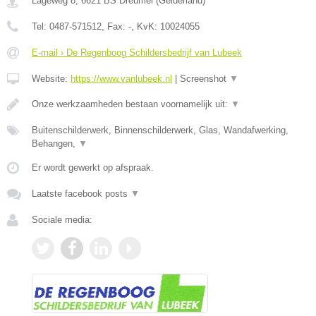
Lageweg 8
,
6621 BS
Dreumel
(
Gelderland
)
Tel:
0487-571512
, Fax:
-
, KvK:
10024055
E-mail › De Regenboog Schildersbedrijf van Lubeek
Website:
https://www.vanlubeek.nl
|
Screenshot
▼
Onze werkzaamheden bestaan voornamelijk uit:
▼
Buitenschilderwerk, Binnenschilderwerk, Glas, Wandafwerking,
Behangen,
▼
Er wordt gewerkt op afspraak.
Laatste facebook posts
▼
Sociale media: