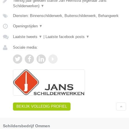
Twintig jaar geleden startte Jan Hiemstra (eigenaar Jans
Schilderwerken)
▼
Diensten: Binnenschilderwerk, Buitenschilderwerk, Behangwerk
Openingstijden
▼
Laatste tweets
▼
|
Laatste facebook posts
▼
Sociale media:
BEKIJK VOLLEDIG PROFIEL
Schildersbedrijf Ommen