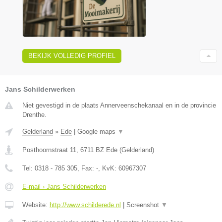
BEKIJK VOLLEDIG PROFIEL
Jans Schilderwerken
Niet gevestigd in de plaats Annerveenschekanaal en in de provincie
Drenthe.
Gelderland
»
Ede
|
Google maps
▼
Posthoornstraat 11
,
6711 BZ
Ede
(
Gelderland
)
Tel:
0318 - 785 305
, Fax:
-
, KvK:
60967307
E-mail › Jans Schilderwerken
Website:
http://www.schilderede.nl
|
Screenshot
▼