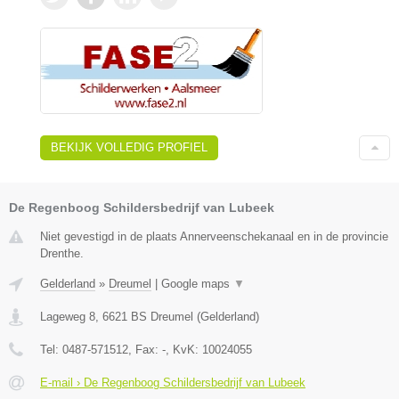
BEKIJK VOLLEDIG PROFIEL
De Regenboog Schildersbedrijf van Lubeek
Niet gevestigd in de plaats Annerveenschekanaal en in de provincie
Drenthe.
Gelderland
»
Dreumel
|
Google maps
▼
Lageweg 8
,
6621 BS
Dreumel
(
Gelderland
)
Tel:
0487-571512
, Fax:
-
, KvK:
10024055
E-mail › De Regenboog Schildersbedrijf van Lubeek