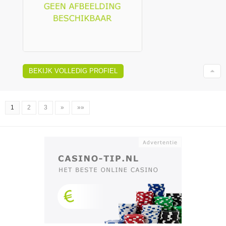
BEKIJK VOLLEDIG PROFIEL
1
2
3
»
»»