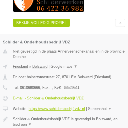
BEKIJK VOLLEDIG PROFIEL
Schilder & Onderhoudsbedrijf VDZ
Niet gevestigd in de plaats Annerveenschekanaal en in de provincie
Drenthe.
Friesland
»
Bolsward
|
Google maps
▼
Dr joost halbertsmastraat 27
,
8701 EV
Bolsward
(
Friesland
)
Tel:
0610690666
, Fax:
-
, KvK:
68529511
E-mail › Schilder & Onderhoudsbedrijf VDZ
Website:
https://www.schildersbedrijf-vdz.nl
|
Screenshot
▼
Schilder & Onderhoudsbedrijf VDZ is gevestigd in Bolsward, en
bied een
▼