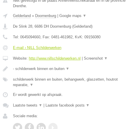
Niet gevestigd in de plaats Annerveenschekanaal en in de provincie
Drenthe.
Gelderland
»
Doornenburg
|
Google maps
▼
De Slink 28
,
6686 DH
Doornenburg
(
Gelderland
)
Tel:
0645094660
, Fax:
0481-461982
, KvK:
09156080
E-mail › NILL Schilderwerken
Website:
http://www.nillschilderwerken.nl
|
Screenshot
▼
- schilderwerk binnen en buiten
▼
schilderwerk binnen en buiten, behangwerk, glaszetten, houtrot
reparatie,
▼
Er wordt gewerkt op afspraak.
Laatste tweets
▼
|
Laatste facebook posts
▼
Sociale media: