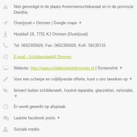
Niet gevestigd in de plaats Annerveenschekanaal en in de provincie
Drenthe.
Overijssel
»
Ommen
|
Google maps
▼
Houtduif 18
,
7731 KJ
Ommen
(
Overijssel
)
Tel:
0652305929
, Fax:
0652305929
, KvK:
58135715
E-mail › Schildersbedrijf Ommen
Website:
http://www.schildersbedrijfommen.nl
|
Screenshot
▼
Voor een scherpe en vrijblijvende offerte, kunt u ons bereiken op
▼
binnen/ buiten schilderwerk, houtrot reparatie, glaszetten, renovatie,
▼
Er wordt gewerkt op afspraak.
Laatste facebook posts
▼
Sociale media: