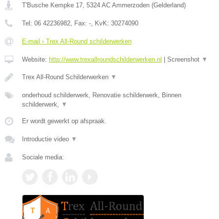
T'Busche Kempke 17
,
5324 AC
Ammerzoden
(
Gelderland
)
Tel:
06 42236982
, Fax:
-
, KvK:
30274090
E-mail › Trex All-Round schilderwerken
Website:
http://www.trexallroundschilderwerken.nl
|
Screenshot
▼
Trex All-Round Schilderwerken
▼
onderhoud schilderwerk, Renovatie schilderwerk, Binnen
schilderwerk,
▼
Er wordt gewerkt op afspraak.
Introductie video
▼
Sociale media: