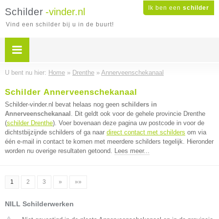
Ik ben een
schilder
Schilder
-vinder.nl
Vind een schilder bij u in de buurt!
U bent nu hier:
Home
»
Drenthe
»
Annerveenschekanaal
Schilder Annerveenschekanaal
Schilder-vinder.nl bevat helaas nog geen
schilders in
Annerveenschekanaal
. Dit geldt ook voor de gehele provincie Drenthe
(
schilder Drenthe
). Voer bovenaan deze pagina uw postcode in voor de
dichtstbijzijnde schilders of ga naar
direct contact met schilders
om via
één e-mail in contact te komen met meerdere schilders tegelijk. Hieronder
worden nu overige resultaten getoond.
Lees meer...
1
2
3
»
»»
NILL Schilderwerken