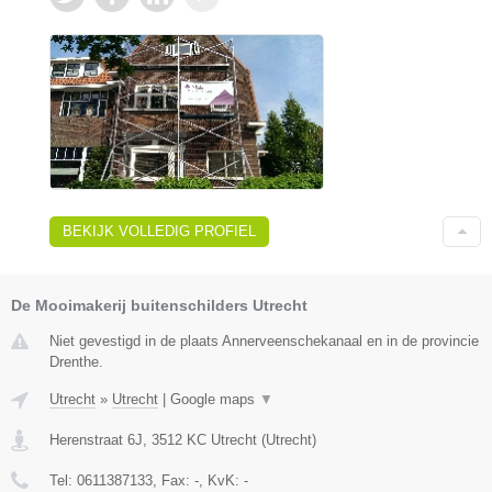
BEKIJK VOLLEDIG PROFIEL
De Mooimakerij buitenschilders Utrecht
Niet gevestigd in de plaats Annerveenschekanaal en in de provincie
Drenthe.
Utrecht
»
Utrecht
|
Google maps
▼
Herenstraat 6J
,
3512 KC
Utrecht
(
Utrecht
)
Tel:
0611387133
, Fax:
-
, KvK:
-