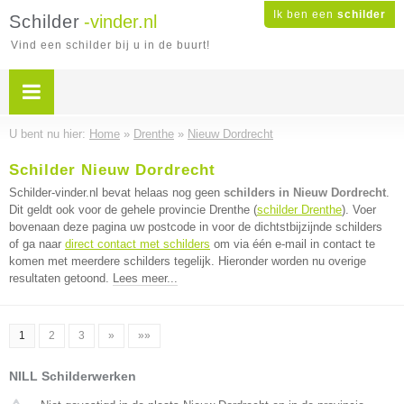
Ik ben een
schilder
Schilder
-vinder.nl
Vind een schilder bij u in de buurt!
U bent nu hier:
Home
»
Drenthe
»
Nieuw Dordrecht
Schilder Nieuw Dordrecht
Schilder-vinder.nl bevat helaas nog geen
schilders in Nieuw Dordrecht
.
Dit geldt ook voor de gehele provincie Drenthe (
schilder Drenthe
). Voer
bovenaan deze pagina uw postcode in voor de dichtstbijzijnde schilders
of ga naar
direct contact met schilders
om via één e-mail in contact te
komen met meerdere schilders tegelijk. Hieronder worden nu overige
resultaten getoond.
Lees meer...
1
2
3
»
»»
NILL Schilderwerken