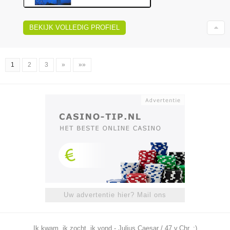
BEKIJK VOLLEDIG PROFIEL
1
2
3
»
»»
Uw advertentie hier? Mail ons
Ik kwam, ik zocht, ik vond - Julius Caesar / 47 v.Chr. ;)