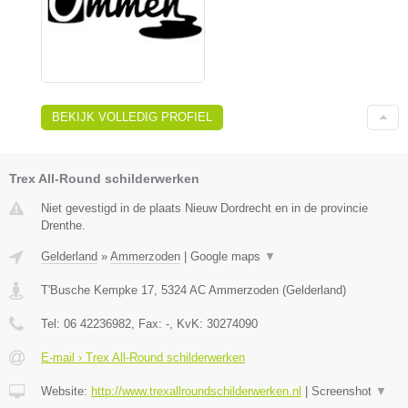
BEKIJK VOLLEDIG PROFIEL
Trex All-Round schilderwerken
Niet gevestigd in de plaats Nieuw Dordrecht en in de provincie
Drenthe.
Gelderland
»
Ammerzoden
|
Google maps
▼
T'Busche Kempke 17
,
5324 AC
Ammerzoden
(
Gelderland
)
Tel:
06 42236982
, Fax:
-
, KvK:
30274090
E-mail › Trex All-Round schilderwerken
Website:
http://www.trexallroundschilderwerken.nl
|
Screenshot
▼