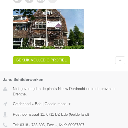
BEKIJK VOLLEDIG PROFIEL
Jans Schilderwerken
Niet gevestigd in de plaats Nieuw Dordrecht en in de provincie
Drenthe.
Gelderland
»
Ede
|
Google maps
▼
Posthoornstraat 11
,
6711 BZ
Ede
(
Gelderland
)
Tel:
0318 - 785 305
, Fax:
-
, KvK:
60967307