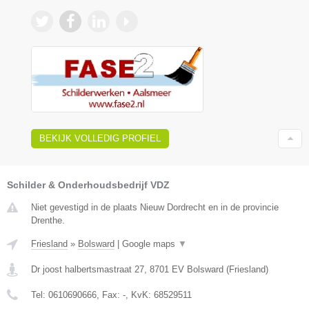
BEKIJK VOLLEDIG PROFIEL
Schilder & Onderhoudsbedrijf VDZ
Niet gevestigd in de plaats Nieuw Dordrecht en in de provincie
Drenthe.
Friesland
»
Bolsward
|
Google maps
▼
Dr joost halbertsmastraat 27
,
8701 EV
Bolsward
(
Friesland
)
Tel:
0610690666
, Fax:
-
, KvK:
68529511