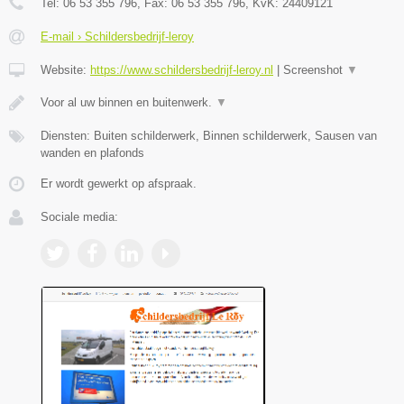
Tel:
06 53 355 796
, Fax:
06 53 355 796
, KvK:
24409121
E-mail › Schildersbedrijf-leroy
Website:
https://www.schildersbedrijf-leroy.nl
|
Screenshot
▼
Voor al uw binnen en buitenwerk.
▼
Diensten: Buiten schilderwerk, Binnen schilderwerk, Sausen van
wanden en plafonds
Er wordt gewerkt op afspraak.
Sociale media: