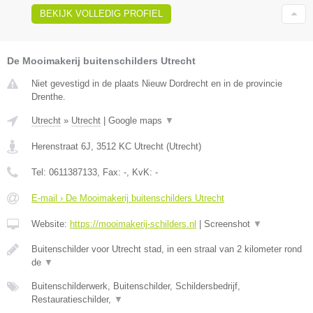
BEKIJK VOLLEDIG PROFIEL
De Mooimakerij buitenschilders Utrecht
Niet gevestigd in de plaats Nieuw Dordrecht en in de provincie
Drenthe.
Utrecht
»
Utrecht
|
Google maps
▼
Herenstraat 6J
,
3512 KC
Utrecht
(
Utrecht
)
Tel:
0611387133
, Fax:
-
, KvK:
-
E-mail › De Mooimakerij buitenschilders Utrecht
Website:
https://mooimakerij-schilders.nl
|
Screenshot
▼
Buitenschilder voor Utrecht stad, in een straal van 2 kilometer rond
de
▼
Buitenschilderwerk, Buitenschilder, Schildersbedrijf,
Restauratieschilder,
▼