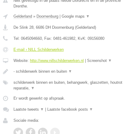
Niet gevestigd in de plaats Nieuw Dordrecht en in de provincie
Drenthe.
Gelderland
»
Doornenburg
|
Google maps
▼
De Slink 28
,
6686 DH
Doornenburg
(
Gelderland
)
Tel:
0645094660
, Fax:
0481-461982
, KvK:
09156080
E-mail › NILL Schilderwerken
Website:
http://www.nillschilderwerken.nl
|
Screenshot
▼
- schilderwerk binnen en buiten
▼
schilderwerk binnen en buiten, behangwerk, glaszetten, houtrot
reparatie,
▼
Er wordt gewerkt op afspraak.
Laatste tweets
▼
|
Laatste facebook posts
▼
Sociale media: