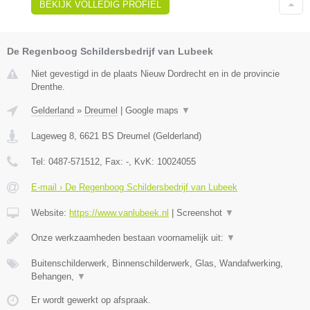
BEKIJK VOLLEDIG PROFIEL
De Regenboog Schildersbedrijf van Lubeek
Niet gevestigd in de plaats Nieuw Dordrecht en in de provincie
Drenthe.
Gelderland
»
Dreumel
|
Google maps
▼
Lageweg 8
,
6621 BS
Dreumel
(
Gelderland
)
Tel:
0487-571512
, Fax:
-
, KvK:
10024055
E-mail › De Regenboog Schildersbedrijf van Lubeek
Website:
https://www.vanlubeek.nl
|
Screenshot
▼
Onze werkzaamheden bestaan voornamelijk uit:
▼
Buitenschilderwerk, Binnenschilderwerk, Glas, Wandafwerking,
Behangen,
▼
Er wordt gewerkt op afspraak.