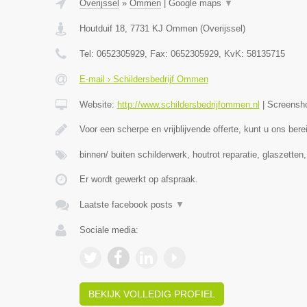
Overijssel
»
Ommen
|
Google maps
▼
Houtduif 18
,
7731 KJ
Ommen
(
Overijssel
)
Tel:
0652305929
, Fax:
0652305929
, KvK:
58135715
E-mail › Schildersbedrijf Ommen
Website:
http://www.schildersbedrijfommen.nl
|
Screensh
Voor een scherpe en vrijblijvende offerte, kunt u ons ber
binnen/ buiten schilderwerk, houtrot reparatie, glaszetten
Er wordt gewerkt op afspraak.
Laatste facebook posts
▼
Sociale media:
BEKIJK VOLLEDIG PROFIEL