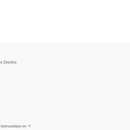
ie Drenthe.
n betrouwbare en
▼