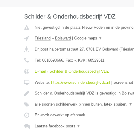
Schilder & Onderhoudsbedrijf VDZ
Niet gevestigd in de plaats Nieuw Roden en in de provinc
Friesland
»
Bolsward
|
Google maps
▼
Dr joost halbertsmastraat 27
,
8701 EV
Bolsward
(
Friesla
Tel:
0610690666
, Fax:
-
, KvK:
68529511
E-mail › Schilder & Onderhoudsbedrijf VDZ
Website:
https://www.schildersbedrijf-vdz.nl
|
Screensho
Schilder & Onderhoudsbedrijf VDZ is gevestigd in Bolswa
alle soorten schilderwerk binnen buiten, latex spuiten,
▼
Er wordt gewerkt op afspraak.
Laatste facebook posts
▼