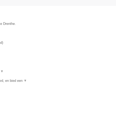
ie Drenthe.
nd
)
t
▼
rd, en bied een
▼