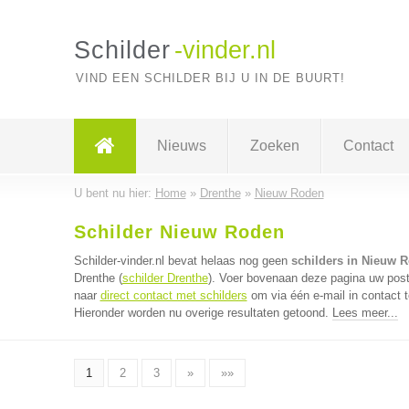
Schilder
-vinder.nl
VIND EEN SCHILDER BIJ U IN DE BUURT!
Nieuws
Zoeken
Contact
U bent nu hier:
Home
»
Drenthe
»
Nieuw Roden
Schilder Nieuw Roden
Schilder-vinder.nl bevat helaas nog geen
schilders in Nieuw 
Drenthe (
schilder Drenthe
). Voer bovenaan deze pagina uw postc
naar
direct contact met schilders
om via één e-mail in contact 
Hieronder worden nu overige resultaten getoond.
Lees meer...
1
2
3
»
»»