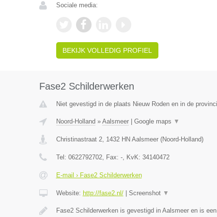
Sociale media:
BEKIJK VOLLEDIG PROFIEL
Fase2 Schilderwerken
Niet gevestigd in de plaats Nieuw Roden en in de provinc
Noord-Holland
»
Aalsmeer
|
Google maps
▼
Christinastraat 2
,
1432 HN
Aalsmeer
(
Noord-Holland
)
Tel:
0622792702
, Fax:
-
, KvK:
34140472
E-mail › Fase2 Schilderwerken
Website:
http://fase2.nl/
|
Screenshot
▼
Fase2 Schilderwerken is gevestigd in Aalsmeer en is ee