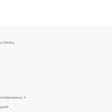
ie Drenthe.
 Schilderwerken)
▼
ngwerk