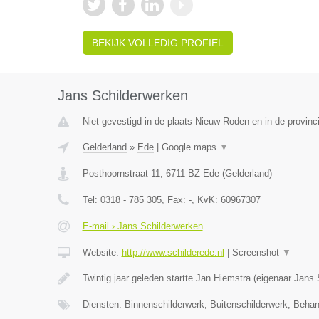
BEKIJK VOLLEDIG PROFIEL
Jans Schilderwerken
Niet gevestigd in de plaats Nieuw Roden en in de provinc
Gelderland
»
Ede
|
Google maps
▼
Posthoornstraat 11
,
6711 BZ
Ede
(
Gelderland
)
Tel:
0318 - 785 305
, Fax:
-
, KvK:
60967307
E-mail › Jans Schilderwerken
Website:
http://www.schilderede.nl
|
Screenshot
▼
Twintig jaar geleden startte Jan Hiemstra (eigenaar Jans
Diensten: Binnenschilderwerk, Buitenschilderwerk, Beha