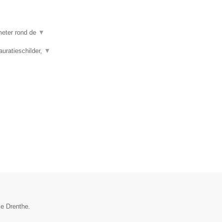
ometer rond de
▼
auratieschilder,
▼
ie Drenthe.