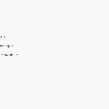
ot
▼
eiken op
▼
, renovatie,
▼