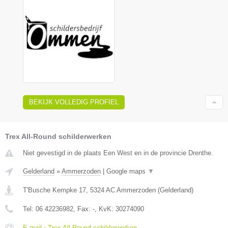
BEKIJK VOLLEDIG PROFIEL
Trex All-Round schilderwerken
Niet gevestigd in de plaats Een West en in de provincie Drenthe.
Gelderland
»
Ammerzoden
|
Google maps
▼
T'Busche Kempke 17
,
5324 AC
Ammerzoden
(
Gelderland
)
Tel:
06 42236982
, Fax:
-
, KvK:
30274090
E-mail › Trex All-Round schilderwerken