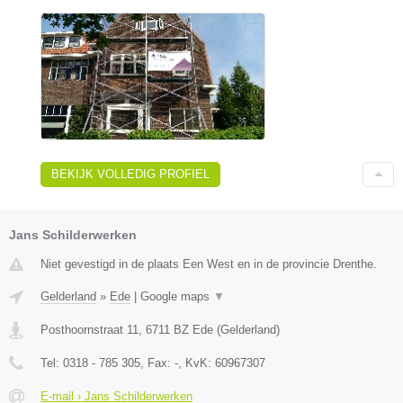
BEKIJK VOLLEDIG PROFIEL
Jans Schilderwerken
Niet gevestigd in de plaats Een West en in de provincie Drenthe.
Gelderland
»
Ede
|
Google maps
▼
Posthoornstraat 11
,
6711 BZ
Ede
(
Gelderland
)
Tel:
0318 - 785 305
, Fax:
-
, KvK:
60967307
E-mail › Jans Schilderwerken