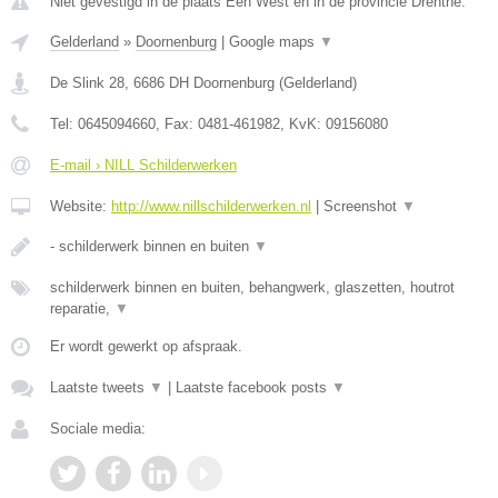
Niet gevestigd in de plaats Een West en in de provincie Drenthe.
Gelderland
»
Doornenburg
|
Google maps
▼
De Slink 28
,
6686 DH
Doornenburg
(
Gelderland
)
Tel:
0645094660
, Fax:
0481-461982
, KvK:
09156080
E-mail › NILL Schilderwerken
Website:
http://www.nillschilderwerken.nl
|
Screenshot
▼
- schilderwerk binnen en buiten
▼
schilderwerk binnen en buiten, behangwerk, glaszetten, houtrot
reparatie,
▼
Er wordt gewerkt op afspraak.
Laatste tweets
▼
|
Laatste facebook posts
▼
Sociale media: