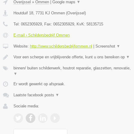
Overijssel
»
Ommen
|
Google maps
▼
Houtduif 18
,
7731 KJ
Ommen
(
Overijssel
)
Tel:
0652305929
, Fax:
0652305929
, KvK:
58135715
E-mail › Schildersbedrijf Ommen
Website:
http://www.schildersbedrijfommen.nl
|
Screenshot
▼
Voor een scherpe en vrijblijvende offerte, kunt u ons bereiken op
▼
binnen/ buiten schilderwerk, houtrot reparatie, glaszetten, renovatie,
▼
Er wordt gewerkt op afspraak.
Laatste facebook posts
▼
Sociale media: