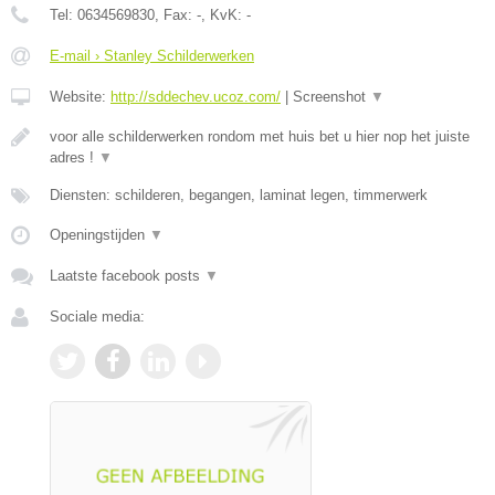
Tel:
0634569830
, Fax:
-
, KvK:
-
E-mail › Stanley Schilderwerken
Website:
http://sddechev.ucoz.com/
|
Screenshot
▼
voor alle schilderwerken rondom met huis bet u hier nop het juiste
adres !
▼
Diensten: schilderen, begangen, laminat legen, timmerwerk
Openingstijden
▼
Laatste facebook posts
▼
Sociale media: