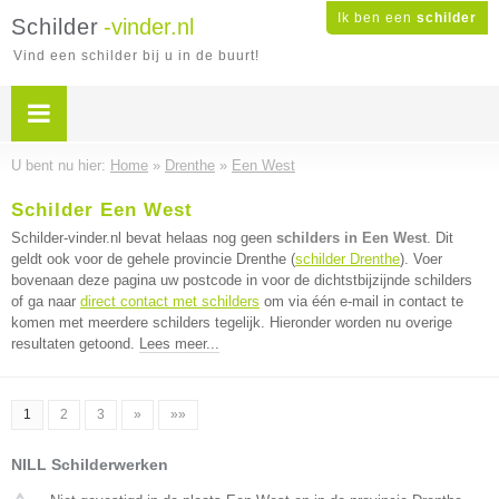
Ik ben een
schilder
Schilder
-vinder.nl
Vind een schilder bij u in de buurt!
U bent nu hier:
Home
»
Drenthe
»
Een West
Schilder Een West
Schilder-vinder.nl bevat helaas nog geen
schilders in Een West
. Dit
geldt ook voor de gehele provincie Drenthe (
schilder Drenthe
). Voer
bovenaan deze pagina uw postcode in voor de dichtstbijzijnde schilders
of ga naar
direct contact met schilders
om via één e-mail in contact te
komen met meerdere schilders tegelijk. Hieronder worden nu overige
resultaten getoond.
Lees meer...
1
2
3
»
»»
NILL Schilderwerken