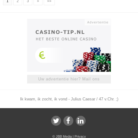
1
2
3
»
»»
Uw advertentie hier? Mail ons
Ik kwam, ik zocht, ik vond - Julius Caesar / 47 v.Chr. ;)
©
JBB Media
|
Privacy