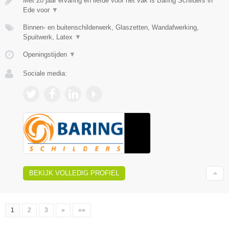
Met 20 jaar ervaring en liefde voor het vak is Baring Schilders in
Ede voor
▼
Binnen- en buitenschilderwerk, Glaszetten, Wandafwerking,
Spuitwerk, Latex
▼
Openingstijden
▼
Sociale media:
BEKIJK VOLLEDIG PROFIEL
1
2
3
»
»»