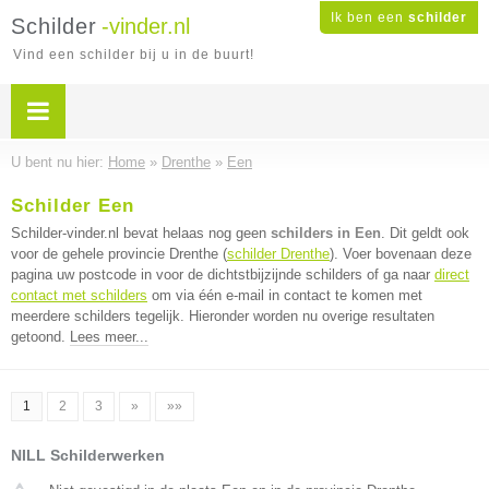
Ik ben een
schilder
Schilder
-vinder.nl
Vind een schilder bij u in de buurt!
U bent nu hier:
Home
»
Drenthe
»
Een
Schilder Een
Schilder-vinder.nl bevat helaas nog geen
schilders in Een
. Dit geldt ook
voor de gehele provincie Drenthe (
schilder Drenthe
). Voer bovenaan deze
pagina uw postcode in voor de dichtstbijzijnde schilders of ga naar
direct
contact met schilders
om via één e-mail in contact te komen met
meerdere schilders tegelijk. Hieronder worden nu overige resultaten
getoond.
Lees meer...
1
2
3
»
»»
NILL Schilderwerken