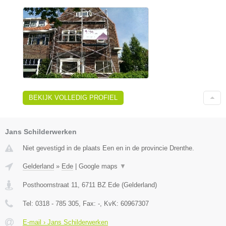
BEKIJK VOLLEDIG PROFIEL
Jans Schilderwerken
Niet gevestigd in de plaats Een en in de provincie Drenthe.
Gelderland
»
Ede
|
Google maps
▼
Posthoornstraat 11
,
6711 BZ
Ede
(
Gelderland
)
Tel:
0318 - 785 305
, Fax:
-
, KvK:
60967307
E-mail › Jans Schilderwerken