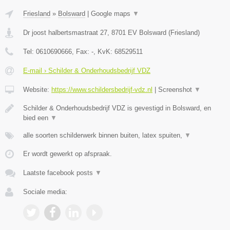
Friesland
»
Bolsward
|
Google maps
▼
Dr joost halbertsmastraat 27
,
8701 EV
Bolsward
(
Friesland
)
Tel:
0610690666
, Fax:
-
, KvK:
68529511
E-mail › Schilder & Onderhoudsbedrijf VDZ
Website:
https://www.schildersbedrijf-vdz.nl
|
Screenshot
▼
Schilder & Onderhoudsbedrijf VDZ is gevestigd in Bolsward, en
bied een
▼
alle soorten schilderwerk binnen buiten, latex spuiten,
▼
Er wordt gewerkt op afspraak.
Laatste facebook posts
▼
Sociale media: