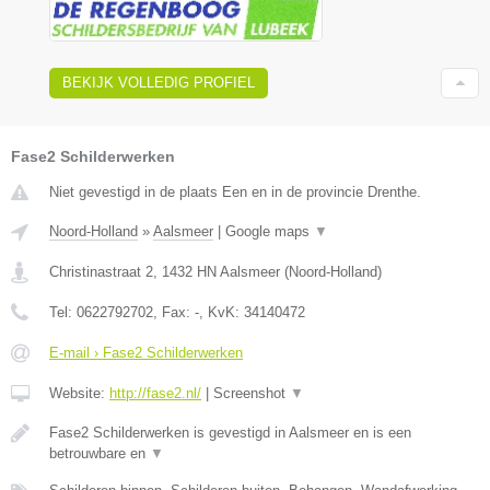
BEKIJK VOLLEDIG PROFIEL
Fase2 Schilderwerken
Niet gevestigd in de plaats Een en in de provincie Drenthe.
Noord-Holland
»
Aalsmeer
|
Google maps
▼
Christinastraat 2
,
1432 HN
Aalsmeer
(
Noord-Holland
)
Tel:
0622792702
, Fax:
-
, KvK:
34140472
E-mail › Fase2 Schilderwerken
Website:
http://fase2.nl/
|
Screenshot
▼
Fase2 Schilderwerken is gevestigd in Aalsmeer en is een
betrouwbare en
▼