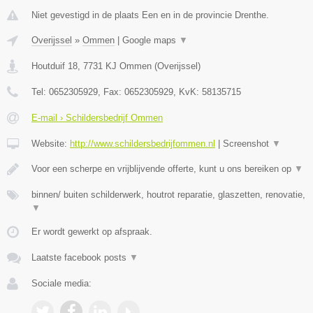
Niet gevestigd in de plaats Een en in de provincie Drenthe.
Overijssel
»
Ommen
|
Google maps
▼
Houtduif 18
,
7731 KJ
Ommen
(
Overijssel
)
Tel:
0652305929
, Fax:
0652305929
, KvK:
58135715
E-mail › Schildersbedrijf Ommen
Website:
http://www.schildersbedrijfommen.nl
|
Screenshot
▼
Voor een scherpe en vrijblijvende offerte, kunt u ons bereiken op
▼
binnen/ buiten schilderwerk, houtrot reparatie, glaszetten, renovatie,
▼
Er wordt gewerkt op afspraak.
Laatste facebook posts
▼
Sociale media: