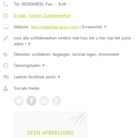
Tel:
0634569830
, Fax:
-
, KvK:
-
E-mail › Stanley Schilderwerken
Website:
http://sddechev.ucoz.com/
|
Screenshot
▼
voor alle schilderwerken rondom met huis bet u hier nop het juiste
adres !
▼
Diensten: schilderen, begangen, laminat legen, timmerwerk
Openingstijden
▼
Laatste facebook posts
▼
Sociale media: