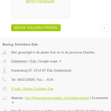
BEKIJK VOLLEDIG PROFIEL
Baring Schilders Ede
Niet gevestigd in de plaats Een en in de provincie Drenthe.
Gelderland
»
Ede
|
Google maps
▼
Kranenburg 67
,
6714 DT
Ede
(
Gelderland
)
Tel:
0642134505
, Fax:
-
, KvK:
-
E-mail › Baring Schilders Ede
Website:
http://Www.baringschilders.nl/schildersbedrijf
|
Screenshot
▼