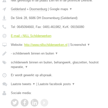
Niet gevestigd in de plaats Een en in de provincie Drenthe.
Gelderland
»
Doornenburg
|
Google maps
▼
De Slink 28
,
6686 DH
Doornenburg
(
Gelderland
)
Tel:
0645094660
, Fax:
0481-461982
, KvK:
09156080
E-mail › NILL Schilderwerken
Website:
http://www.nillschilderwerken.nl
|
Screenshot
▼
- schilderwerk binnen en buiten
▼
schilderwerk binnen en buiten, behangwerk, glaszetten, houtrot
reparatie,
▼
Er wordt gewerkt op afspraak.
Laatste tweets
▼
|
Laatste facebook posts
▼
Sociale media: