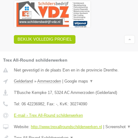
BEKIJK VOLLEDIG PROFIEL
Trex All-Round schilderwerken
Niet gevestigd in de plaats Een en in de provincie Drenthe.
Gelderland
»
Ammerzoden
|
Google maps
▼
T'Busche Kempke 17
,
5324 AC
Ammerzoden
(
Gelderland
)
Tel:
06 42236982
, Fax:
-
, KvK:
30274090
E-mail › Trex All-Round schilderwerken
Website:
http://www.trexallroundschilderwerken.nl
|
Screenshot
▼
Trex All-Round Schilderwerken
▼