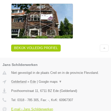
BEKIJK VOLLEDIG PROFIEL
Jans Schilderwerken
Niet gevestigd in de plaats Creil en in de provincie Flevoland.
Gelderland
»
Ede
|
Google maps
▼
Posthoornstraat 11
,
6711 BZ
Ede
(
Gelderland
)
Tel:
0318 - 785 305
, Fax:
-
, KvK:
60967307
E-mail › Jans Schilderwerken