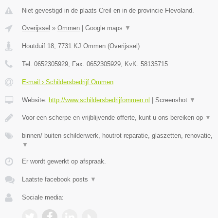
Niet gevestigd in de plaats Creil en in de provincie Flevoland.
Overijssel
»
Ommen
|
Google maps
▼
Houtduif 18
,
7731 KJ
Ommen
(
Overijssel
)
Tel:
0652305929
, Fax:
0652305929
, KvK:
58135715
E-mail › Schildersbedrijf Ommen
Website:
http://www.schildersbedrijfommen.nl
|
Screenshot
▼
Voor een scherpe en vrijblijvende offerte, kunt u ons bereiken op
▼
binnen/ buiten schilderwerk, houtrot reparatie, glaszetten, renovatie,
▼
Er wordt gewerkt op afspraak.
Laatste facebook posts
▼
Sociale media: