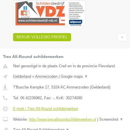
BEKIJK VOLLEDIG PROFIEL
Trex All-Round schilderwerken
Niet gevestigd in de plaats Creil en in de provincie Flevoland.
Gelderland
»
Ammerzoden
|
Google maps
▼
T'Busche Kempke 17
,
5324 AC
Ammerzoden
(
Gelderland
)
Tel:
06 42236982
, Fax:
-
, KvK:
30274090
E-mail › Trex All-Round schilderwerken
Website:
http://www.trexallroundschilderwerken.nl
|
Screenshot
▼
Trex All-Round Schilderwerken
▼