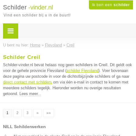
Ik ben een
schilder
Schilder
-vinder.nl
Vind een schilder bij u in de buurt!
U bent nu hier:
Home
»
Flevoland
»
Creil
Schilder Creil
Schilder-vinder.nl bevat helaas nog geen
schilders in Creil
. Dit geldt ook
voor de gehele provincie Flevoland (
schilder Flevoland
). Voer bovenaan
deze pagina uw postcode in voor de dichtstbijzijnde schilders of ga naar
direct contact met schilders
om via één e-mail in contact te komen met
meerdere schilders tegelijk. Hieronder worden nu overige resultaten
getoond.
Lees meer...
1
2
3
»
»»
NILL Schilderwerken