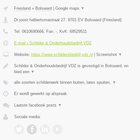
Friesland
»
Bolsward
|
Google maps
▼
Dr joost halbertsmastraat 27
,
8701 EV
Bolsward
(
Friesland
)
Tel:
0610690666
, Fax:
-
, KvK:
68529511
E-mail › Schilder & Onderhoudsbedrijf VDZ
Website:
https://www.schildersbedrijf-vdz.nl
|
Screenshot
▼
Schilder & Onderhoudsbedrijf VDZ is gevestigd in Bolsward, en
bied een
▼
alle soorten schilderwerk binnen buiten, latex spuiten,
▼
Er wordt gewerkt op afspraak.
Laatste facebook posts
▼
Sociale media: