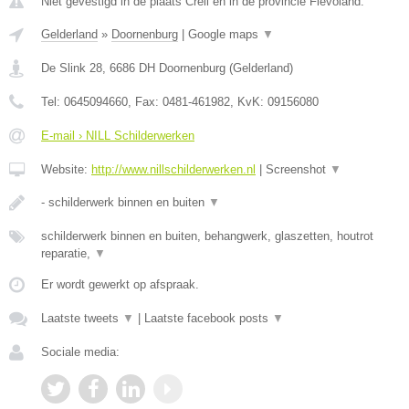
Niet gevestigd in de plaats Creil en in de provincie Flevoland.
Gelderland
»
Doornenburg
|
Google maps
▼
De Slink 28
,
6686 DH
Doornenburg
(
Gelderland
)
Tel:
0645094660
, Fax:
0481-461982
, KvK:
09156080
E-mail › NILL Schilderwerken
Website:
http://www.nillschilderwerken.nl
|
Screenshot
▼
- schilderwerk binnen en buiten
▼
schilderwerk binnen en buiten, behangwerk, glaszetten, houtrot
reparatie,
▼
Er wordt gewerkt op afspraak.
Laatste tweets
▼
|
Laatste facebook posts
▼
Sociale media: