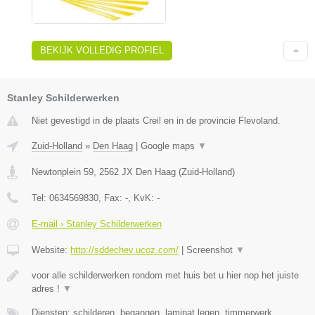
BEKIJK VOLLEDIG PROFIEL
Stanley Schilderwerken
Niet gevestigd in de plaats Creil en in de provincie Flevoland.
Zuid-Holland
»
Den Haag
|
Google maps
▼
Newtonplein 59
,
2562 JX
Den Haag
(
Zuid-Holland
)
Tel:
0634569830
, Fax:
-
, KvK:
-
E-mail › Stanley Schilderwerken
Website:
http://sddechev.ucoz.com/
|
Screenshot
▼
voor alle schilderwerken rondom met huis bet u hier nop het juiste
adres !
▼
Diensten: schilderen, begangen, laminat legen, timmerwerk