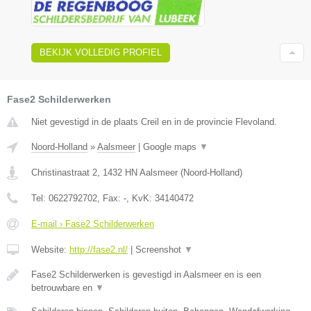
BEKIJK VOLLEDIG PROFIEL
Fase2 Schilderwerken
Niet gevestigd in de plaats Creil en in de provincie Flevoland.
Noord-Holland
»
Aalsmeer
|
Google maps
▼
Christinastraat 2
,
1432 HN
Aalsmeer
(
Noord-Holland
)
Tel:
0622792702
, Fax:
-
, KvK:
34140472
E-mail › Fase2 Schilderwerken
Website:
http://fase2.nl/
|
Screenshot
▼
Fase2 Schilderwerken is gevestigd in Aalsmeer en is een
betrouwbare en
▼