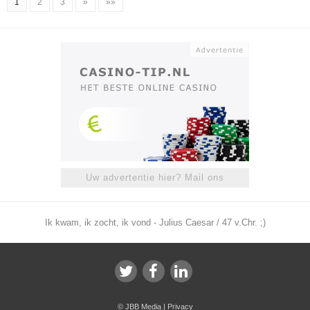
1
2
3
»
»»
Uw advertentie hier? Mail ons
Ik kwam, ik zocht, ik vond - Julius Caesar / 47 v.Chr. ;)
©
JBB Media
|
Privacy