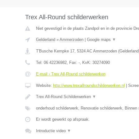
Trex All-Round schilderwerken
Niet gevestigd in de plaats Zandpol en in de provincie Dr
Gelderland
»
Ammerzoden
|
Google maps
▼
T'Busche Kempke 17
,
5324 AC
Ammerzoden
(
Gelderland
Tel:
06 42236982
, Fax:
-
, KvK:
30274090
E-mail › Trex All-Round schilderwerken
Website:
http://www.trexallroundschilderwerken.nl
|
Scree
Trex All-Round Schilderwerken
▼
onderhoud schilderwerk, Renovatie schilderwerk, Binnen 
Er wordt gewerkt op afspraak.
Introductie video
▼