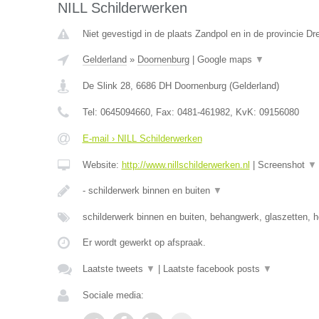
NILL Schilderwerken
Niet gevestigd in de plaats Zandpol en in de provincie Dr
Gelderland
»
Doornenburg
|
Google maps
▼
De Slink 28
,
6686 DH
Doornenburg
(
Gelderland
)
Tel:
0645094660
, Fax:
0481-461982
, KvK:
09156080
E-mail › NILL Schilderwerken
Website:
http://www.nillschilderwerken.nl
|
Screenshot
▼
- schilderwerk binnen en buiten
▼
schilderwerk binnen en buiten, behangwerk, glaszetten, h
Er wordt gewerkt op afspraak.
Laatste tweets
▼
|
Laatste facebook posts
▼
Sociale media: