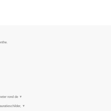
enthe.
ometer rond de
▼
auratieschilder,
▼