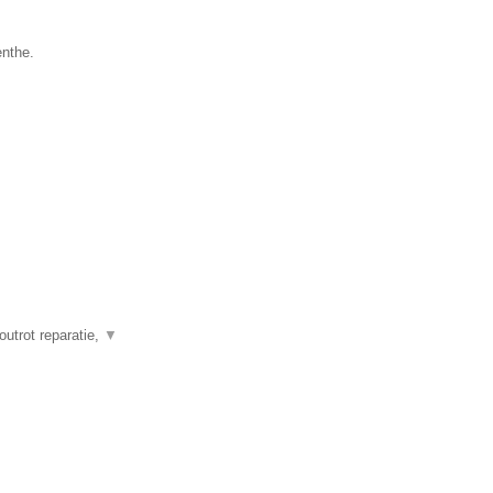
enthe.
outrot reparatie,
▼