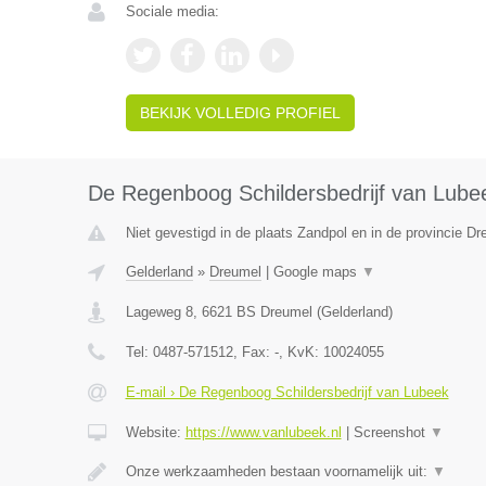
Sociale media:
BEKIJK VOLLEDIG PROFIEL
De Regenboog Schildersbedrijf van Lube
Niet gevestigd in de plaats Zandpol en in de provincie Dr
Gelderland
»
Dreumel
|
Google maps
▼
Lageweg 8
,
6621 BS
Dreumel
(
Gelderland
)
Tel:
0487-571512
, Fax:
-
, KvK:
10024055
E-mail › De Regenboog Schildersbedrijf van Lubeek
Website:
https://www.vanlubeek.nl
|
Screenshot
▼
Onze werkzaamheden bestaan voornamelijk uit:
▼