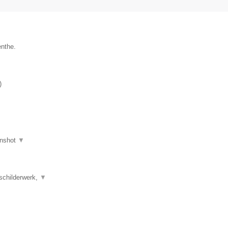
enthe.
)
nshot
▼
schilderwerk,
▼