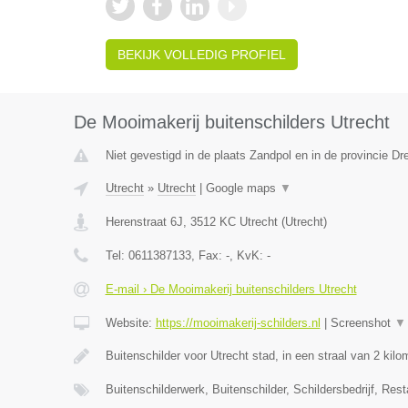
BEKIJK VOLLEDIG PROFIEL
De Mooimakerij buitenschilders Utrecht
Niet gevestigd in de plaats Zandpol en in de provincie Dr
Utrecht
»
Utrecht
|
Google maps
▼
Herenstraat 6J
,
3512 KC
Utrecht
(
Utrecht
)
Tel:
0611387133
, Fax:
-
, KvK:
-
E-mail › De Mooimakerij buitenschilders Utrecht
Website:
https://mooimakerij-schilders.nl
|
Screenshot
▼
Buitenschilder voor Utrecht stad, in een straal van 2 kil
Buitenschilderwerk, Buitenschilder, Schildersbedrijf, Rest