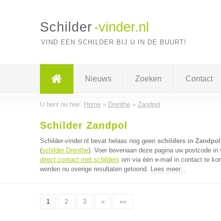
Schilder
-vinder.nl
VIND EEN SCHILDER BIJ U IN DE BUURT!
Nieuws
Zoeken
Contact
U bent nu hier:
Home
»
Drenthe
»
Zandpol
Schilder Zandpol
Schilder-vinder.nl bevat helaas nog geen
schilders in Zandpol
(
schilder Drenthe
). Voer bovenaan deze pagina uw postcode in vo
direct contact met schilders
om via één e-mail in contact te ko
worden nu overige resultaten getoond.
Lees meer...
1
2
3
»
»»