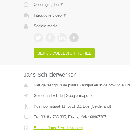
Openingstijden
▼
Introductie video
▼
Sociale media:
BEKIJK VOLLEDIG PROFIEL
Jans Schilderwerken
Niet gevestigd in de plaats Zandpol en in de provincie Dr
Gelderland
»
Ede
|
Google maps
▼
Posthoornstraat 11
,
6711 BZ
Ede
(
Gelderland
)
Tel:
0318 - 785 305
, Fax:
-
, KvK:
60967307
E-mail › Jans Schilderwerken