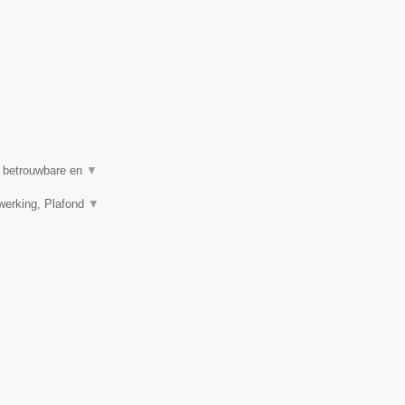
n betrouwbare en
▼
werking, Plafond
▼