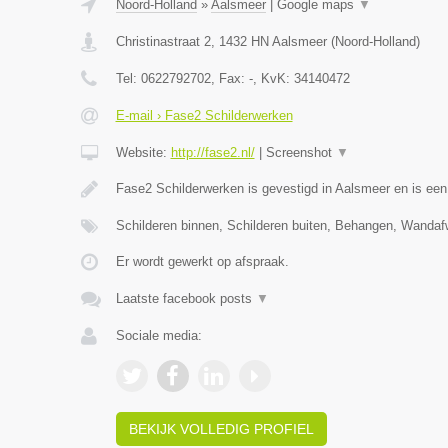
Noord-Holland
»
Aalsmeer
|
Google maps
▼
Christinastraat 2
,
1432 HN
Aalsmeer
(
Noord-Holland
)
Tel:
0622792702
, Fax:
-
, KvK:
34140472
E-mail › Fase2 Schilderwerken
Website:
http://fase2.nl/
|
Screenshot
▼
Fase2 Schilderwerken is gevestigd in Aalsmeer en is ee
Schilderen binnen, Schilderen buiten, Behangen, Wandaf
Er wordt gewerkt op afspraak.
Laatste facebook posts
▼
Sociale media:
BEKIJK VOLLEDIG PROFIEL