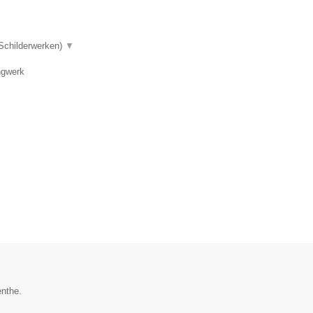
 Schilderwerken)
▼
ngwerk
enthe.