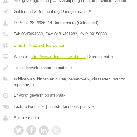
Niet gevestigd in de plaats Schipborg en in de provincie Drenthe.
Gelderland
»
Doornenburg
|
Google maps
▼
De Slink 28
,
6686 DH
Doornenburg
(
Gelderland
)
Tel:
0645094660
, Fax:
0481-461982
, KvK:
09156080
E-mail › NILL Schilderwerken
Website:
http://www.nillschilderwerken.nl
|
Screenshot
▼
- schilderwerk binnen en buiten
▼
schilderwerk binnen en buiten, behangwerk, glaszetten, houtrot
reparatie,
▼
Er wordt gewerkt op afspraak.
Laatste tweets
▼
|
Laatste facebook posts
▼
Sociale media: