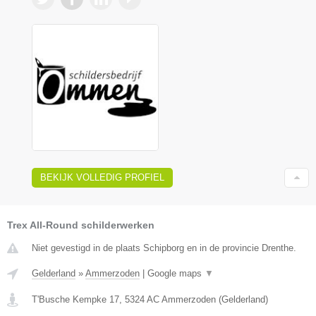
BEKIJK VOLLEDIG PROFIEL
Trex All-Round schilderwerken
Niet gevestigd in de plaats Schipborg en in de provincie Drenthe.
Gelderland
»
Ammerzoden
|
Google maps
▼
T'Busche Kempke 17
,
5324 AC
Ammerzoden
(
Gelderland
)