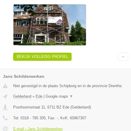
BEKIJK VOLLEDIG PROFIEL
Jans Schilderwerken
Niet gevestigd in de plaats Schipborg en in de provincie Drenthe.
Gelderland
»
Ede
|
Google maps
▼
Posthoornstraat 11
,
6711 BZ
Ede
(
Gelderland
)
Tel:
0318 - 785 305
, Fax:
-
, KvK:
60967307
E-mail › Jans Schilderwerken