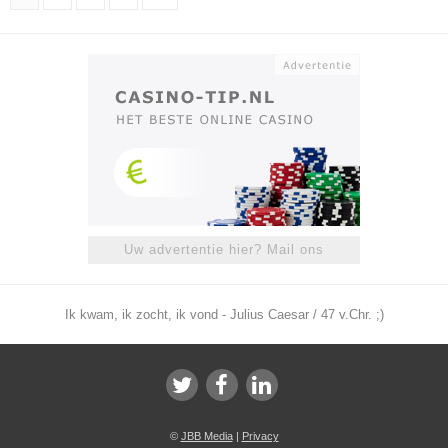
Uw advertentie hier? Mail ons
Ik kwam, ik zocht, ik vond - Julius Caesar / 47 v.Chr. ;)
©
JBB Media
|
Privacy