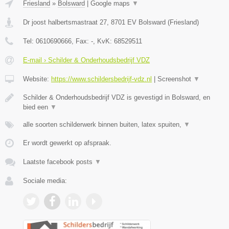
Friesland
»
Bolsward
|
Google maps
▼
Dr joost halbertsmastraat 27
,
8701 EV
Bolsward
(
Friesland
)
Tel:
0610690666
, Fax:
-
, KvK:
68529511
E-mail › Schilder & Onderhoudsbedrijf VDZ
Website:
https://www.schildersbedrijf-vdz.nl
|
Screenshot
▼
Schilder & Onderhoudsbedrijf VDZ is gevestigd in Bolsward, en
bied een
▼
alle soorten schilderwerk binnen buiten, latex spuiten,
▼
Er wordt gewerkt op afspraak.
Laatste facebook posts
▼
Sociale media: