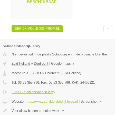
BEKIJK VOLLEDIG PROFIEL
Schildersbedrijf-leroy
Niet gevestigd in de plaats Schipborg en in de provincie Drenthe.
Zuid-Holland
»
Dordrecht
|
Google maps
▼
Moestuin 31
,
3328 LN
Dordrecht
(
Zuid-Holland
)
Tel:
06 53 355 796
, Fax:
06 53 355 796
, KvK:
24409121
E-mail › Schildersbedrijf-leroy
Website:
https://www.schildersbedrijf-leroy.nl
|
Screenshot
▼
Voor al uw binnen en buitenwerk.
▼