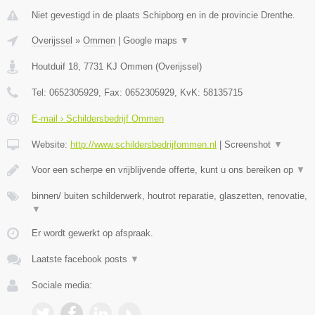
Niet gevestigd in de plaats Schipborg en in de provincie Drenthe.
Overijssel
»
Ommen
|
Google maps
▼
Houtduif 18
,
7731 KJ
Ommen
(
Overijssel
)
Tel:
0652305929
, Fax:
0652305929
, KvK:
58135715
E-mail › Schildersbedrijf Ommen
Website:
http://www.schildersbedrijfommen.nl
|
Screenshot
▼
Voor een scherpe en vrijblijvende offerte, kunt u ons bereiken op
▼
binnen/ buiten schilderwerk, houtrot reparatie, glaszetten, renovatie,
▼
Er wordt gewerkt op afspraak.
Laatste facebook posts
▼
Sociale media: