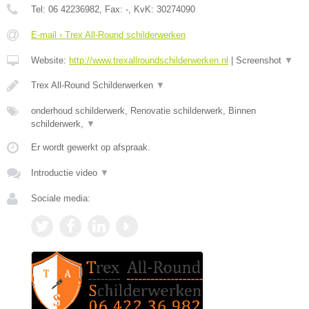
Tel:
06 42236982
, Fax:
-
, KvK:
30274090
E-mail › Trex All-Round schilderwerken
Website:
http://www.trexallroundschilderwerken.nl
|
Screenshot
▼
Trex All-Round Schilderwerken
▼
onderhoud schilderwerk, Renovatie schilderwerk, Binnen
schilderwerk,
▼
Er wordt gewerkt op afspraak.
Introductie video
▼
Sociale media: