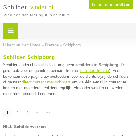
Ik ben een
schilder
Schilder
-vinder.nl
Vind een schilder bij u in de buurt!
U bent nu hier:
Home
»
Drenthe
»
Schipborg
Schilder Schipborg
Schilder-vinder.nl bevat helaas nog geen
schilders in Schipborg
. Dit
geldt ook voor de gehele provincie Drenthe (
schilder Drenthe
). Voer
bovenaan deze pagina uw postcode in voor de dichtstbijzijnde schilders
of ga naar
direct contact met schilders
om via één e-mail in contact te
komen met meerdere schilders tegelijk. Hieronder worden nu overige
resultaten getoond.
Lees meer...
1
2
3
»
»»
NILL Schilderwerken