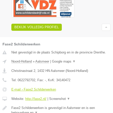
BEKIJK VOLLEDIG PROFIEL
Fase2 Schilderwerken
Niet gevestigd in de plaats Schipborg en in de provincie Drenthe.
Noord-Holland
»
Aalsmeer
|
Google maps
▼
Christinastraat 2
,
1432 HN
Aalsmeer
(
Noord-Holland
)
Tel:
0622792702
, Fax:
-
, KvK:
34140472
E-mail › Fase2 Schilderwerken
Website:
http://fase2.nl/
|
Screenshot
▼
Fase2 Schilderwerken is gevestigd in Aalsmeer en is een
betrouwbare en
▼