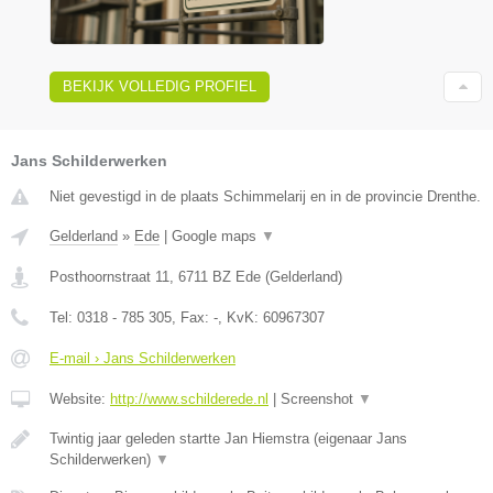
BEKIJK VOLLEDIG PROFIEL
Jans Schilderwerken
Niet gevestigd in de plaats Schimmelarij en in de provincie Drenthe.
Gelderland
»
Ede
|
Google maps
▼
Posthoornstraat 11
,
6711 BZ
Ede
(
Gelderland
)
Tel:
0318 - 785 305
, Fax:
-
, KvK:
60967307
E-mail › Jans Schilderwerken
Website:
http://www.schilderede.nl
|
Screenshot
▼
Twintig jaar geleden startte Jan Hiemstra (eigenaar Jans
Schilderwerken)
▼