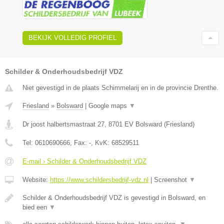
BEKIJK VOLLEDIG PROFIEL
Schilder & Onderhoudsbedrijf VDZ
Niet gevestigd in de plaats Schimmelarij en in de provincie Drenthe.
Friesland
»
Bolsward
|
Google maps
▼
Dr joost halbertsmastraat 27
,
8701 EV
Bolsward
(
Friesland
)
Tel:
0610690666
, Fax:
-
, KvK:
68529511
E-mail › Schilder & Onderhoudsbedrijf VDZ
Website:
https://www.schildersbedrijf-vdz.nl
|
Screenshot
▼
Schilder & Onderhoudsbedrijf VDZ is gevestigd in Bolsward, en
bied een
▼