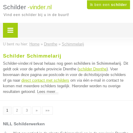
Ik ben een
schilder
Schilder
-vinder.nl
Vind een schilder bij u in de buurt!
U bent nu hier:
Home
»
Drenthe
»
Schimmelarij
Schilder Schimmelarij
Schilder-vinder.nl bevat helaas nog geen
schilders in Schimmelarij
. Dit
geldt ook voor de gehele provincie Drenthe (
schilder Drenthe
). Voer
bovenaan deze pagina uw postcode in voor de dichtstbijzijnde schilders
of ga naar
direct contact met schilders
om via één e-mail in contact te
komen met meerdere schilders tegelijk. Hieronder worden nu overige
resultaten getoond.
Lees meer...
1
2
3
»
»»
NILL Schilderwerken