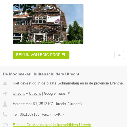
BEKIJK VOLLEDIG PROFIEL
De Mooimakerij buitenschilders Utrecht
Niet gevestigd in de plaats Schimmelarij en in de provincie Drenthe.
Utrecht
»
Utrecht
|
Google maps
▼
Herenstraat 6J
,
3512 KC
Utrecht
(
Utrecht
)
Tel:
0611387133
, Fax:
-
, KvK:
-
E-mail › De Mooimakerij buitenschilders Utrecht