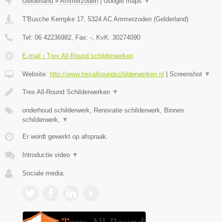
Gelderland
»
Ammerzoden
|
Google maps
▼
T'Busche Kempke 17
,
5324 AC
Ammerzoden
(
Gelderland
)
Tel:
06 42236982
, Fax:
-
, KvK:
30274090
E-mail › Trex All-Round schilderwerken
Website:
http://www.trexallroundschilderwerken.nl
|
Screenshot
▼
Trex All-Round Schilderwerken
▼
onderhoud schilderwerk, Renovatie schilderwerk, Binnen
schilderwerk,
▼
Er wordt gewerkt op afspraak.
Introductie video
▼
Sociale media: