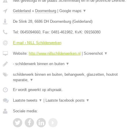
Niet gevestigd in de plaats Schimmelarij en in de provincie Drenthe.
Gelderland
»
Doornenburg
|
Google maps
▼
De Slink 28
,
6686 DH
Doornenburg
(
Gelderland
)
Tel:
0645094660
, Fax:
0481-461982
, KvK:
09156080
E-mail › NILL Schilderwerken
Website:
http://www.nillschilderwerken.nl
|
Screenshot
▼
- schilderwerk binnen en buiten
▼
schilderwerk binnen en buiten, behangwerk, glaszetten, houtrot
reparatie,
▼
Er wordt gewerkt op afspraak.
Laatste tweets
▼
|
Laatste facebook posts
▼
Sociale media: