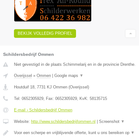
BEKIJK VOLLEDIG PROFIEL
Schildersbedrijf Ommen
Niet gevestigd in de plaats Schimmelarij en in de provincie Drenthe.
Overijssel
»
Ommen
|
Google maps
▼
Houtduif 18
,
7731 KJ
Ommen
(
Overijssel
)
Tel:
0652305929
, Fax:
0652305929
, KvK:
58135715
E-mail › Schildersbedrijf Ommen
Website:
http://www.schildersbedrijfommen.nl
|
Screenshot
▼
Voor een scherpe en vrijblijvende offerte, kunt u ons bereiken op
▼