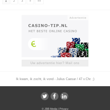
1
2
3
»
»»
Uw advertentie hier? Mail ons
Ik kwam, ik zocht, ik vond - Julius Caesar / 47 v.Chr. ;)
©
JBB Media
|
Privacy