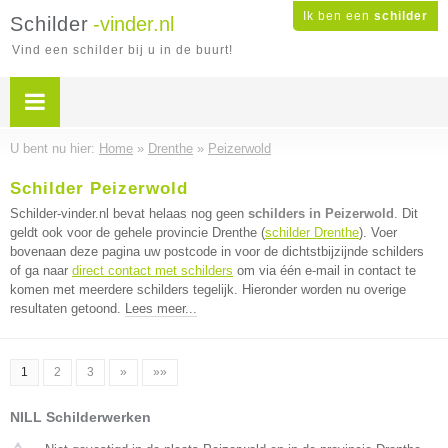
Ik ben een
schilder
Schilder
-vinder.nl
Vind een schilder bij u in de buurt!
U bent nu hier:
Home
»
Drenthe
»
Peizerwold
Schilder Peizerwold
Schilder-vinder.nl bevat helaas nog geen
schilders in Peizerwold
. Dit
geldt ook voor de gehele provincie Drenthe (
schilder Drenthe
). Voer
bovenaan deze pagina uw postcode in voor de dichtstbijzijnde schilders
of ga naar
direct contact met schilders
om via één e-mail in contact te
komen met meerdere schilders tegelijk. Hieronder worden nu overige
resultaten getoond.
Lees meer...
1
2
3
»
»»
NILL Schilderwerken