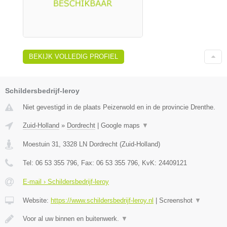
BEKIJK VOLLEDIG PROFIEL
Schildersbedrijf-leroy
Niet gevestigd in de plaats Peizerwold en in de provincie Drenthe.
Zuid-Holland
»
Dordrecht
|
Google maps
▼
Moestuin 31
,
3328 LN
Dordrecht
(
Zuid-Holland
)
Tel:
06 53 355 796
, Fax:
06 53 355 796
, KvK:
24409121
E-mail › Schildersbedrijf-leroy
Website:
https://www.schildersbedrijf-leroy.nl
|
Screenshot
▼
Voor al uw binnen en buitenwerk.
▼