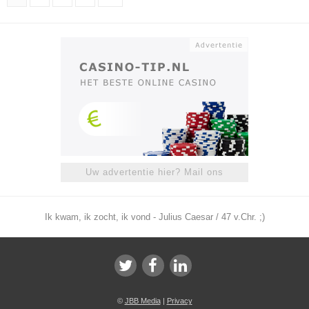
Uw advertentie hier? Mail ons
Ik kwam, ik zocht, ik vond - Julius Caesar / 47 v.Chr. ;)
©
JBB Media
|
Privacy