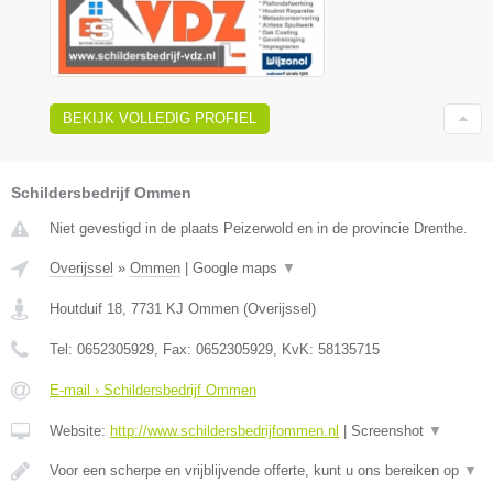
BEKIJK VOLLEDIG PROFIEL
Schildersbedrijf Ommen
Niet gevestigd in de plaats Peizerwold en in de provincie Drenthe.
Overijssel
»
Ommen
|
Google maps
▼
Houtduif 18
,
7731 KJ
Ommen
(
Overijssel
)
Tel:
0652305929
, Fax:
0652305929
, KvK:
58135715
E-mail › Schildersbedrijf Ommen
Website:
http://www.schildersbedrijfommen.nl
|
Screenshot
▼
Voor een scherpe en vrijblijvende offerte, kunt u ons bereiken op
▼