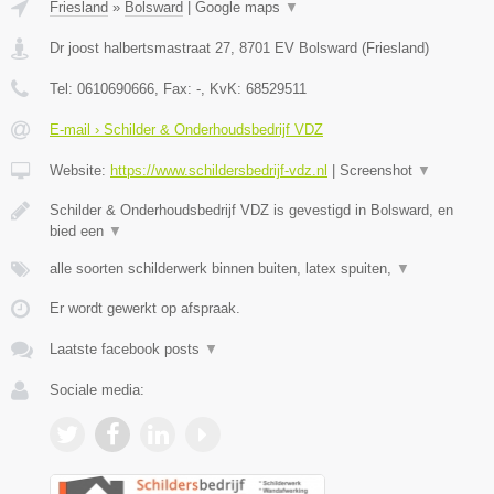
Friesland
»
Bolsward
|
Google maps
▼
Dr joost halbertsmastraat 27
,
8701 EV
Bolsward
(
Friesland
)
Tel:
0610690666
, Fax:
-
, KvK:
68529511
E-mail › Schilder & Onderhoudsbedrijf VDZ
Website:
https://www.schildersbedrijf-vdz.nl
|
Screenshot
▼
Schilder & Onderhoudsbedrijf VDZ is gevestigd in Bolsward, en
bied een
▼
alle soorten schilderwerk binnen buiten, latex spuiten,
▼
Er wordt gewerkt op afspraak.
Laatste facebook posts
▼
Sociale media: