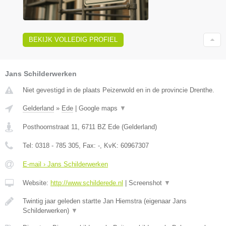
BEKIJK VOLLEDIG PROFIEL
Jans Schilderwerken
Niet gevestigd in de plaats Peizerwold en in de provincie Drenthe.
Gelderland
»
Ede
|
Google maps
▼
Posthoornstraat 11
,
6711 BZ
Ede
(
Gelderland
)
Tel:
0318 - 785 305
, Fax:
-
, KvK:
60967307
E-mail › Jans Schilderwerken
Website:
http://www.schilderede.nl
|
Screenshot
▼
Twintig jaar geleden startte Jan Hiemstra (eigenaar Jans
Schilderwerken)
▼