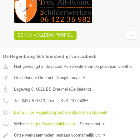
BEKIJK VOLLEDIG PROFIEL
De Regenboog Schildersbedrijf van Lubeek
Niet gevestigd in de plaats Peizerwold en in de provincie Drenthe.
Gelderland
»
Dreumel
|
Google maps
▼
Lageweg 8
,
6621 BS
Dreumel
(
Gelderland
)
Tel:
0487-571512
, Fax:
-
, KvK:
10024055
E-mail › De Regenboog Schildersbedrijf van Lubeek
Website:
https://www.vanlubeek.nl
|
Screenshot
▼
Onze werkzaamheden bestaan voornamelijk uit:
▼