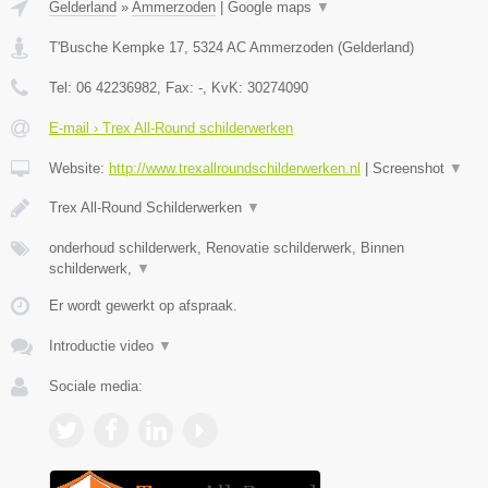
Gelderland
»
Ammerzoden
|
Google maps
▼
T'Busche Kempke 17
,
5324 AC
Ammerzoden
(
Gelderland
)
Tel:
06 42236982
, Fax:
-
, KvK:
30274090
E-mail › Trex All-Round schilderwerken
Website:
http://www.trexallroundschilderwerken.nl
|
Screenshot
▼
Trex All-Round Schilderwerken
▼
onderhoud schilderwerk, Renovatie schilderwerk, Binnen
schilderwerk,
▼
Er wordt gewerkt op afspraak.
Introductie video
▼
Sociale media: