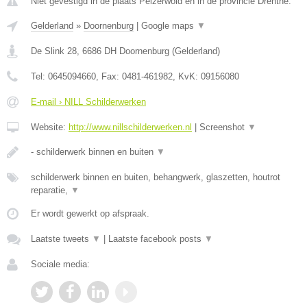
Niet gevestigd in de plaats Peizerwold en in de provincie Drenthe.
Gelderland
»
Doornenburg
|
Google maps
▼
De Slink 28
,
6686 DH
Doornenburg
(
Gelderland
)
Tel:
0645094660
, Fax:
0481-461982
, KvK:
09156080
E-mail › NILL Schilderwerken
Website:
http://www.nillschilderwerken.nl
|
Screenshot
▼
- schilderwerk binnen en buiten
▼
schilderwerk binnen en buiten, behangwerk, glaszetten, houtrot
reparatie,
▼
Er wordt gewerkt op afspraak.
Laatste tweets
▼
|
Laatste facebook posts
▼
Sociale media: