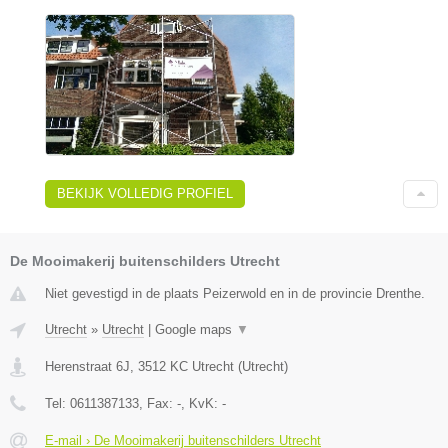
BEKIJK VOLLEDIG PROFIEL
De Mooimakerij buitenschilders Utrecht
Niet gevestigd in de plaats Peizerwold en in de provincie Drenthe.
Utrecht
»
Utrecht
|
Google maps
▼
Herenstraat 6J
,
3512 KC
Utrecht
(
Utrecht
)
Tel:
0611387133
, Fax:
-
, KvK:
-
E-mail › De Mooimakerij buitenschilders Utrecht