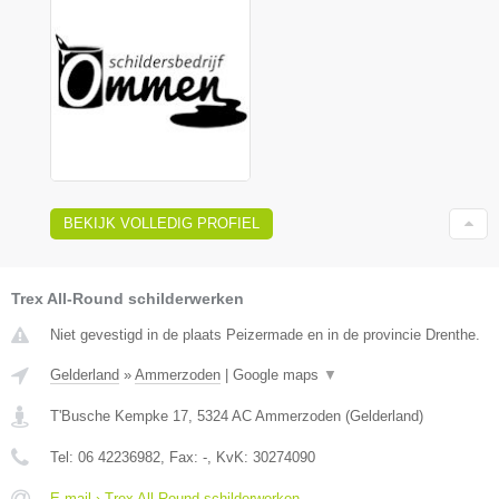
BEKIJK VOLLEDIG PROFIEL
Trex All-Round schilderwerken
Niet gevestigd in de plaats Peizermade en in de provincie Drenthe.
Gelderland
»
Ammerzoden
|
Google maps
▼
T'Busche Kempke 17
,
5324 AC
Ammerzoden
(
Gelderland
)
Tel:
06 42236982
, Fax:
-
, KvK:
30274090
E-mail › Trex All-Round schilderwerken