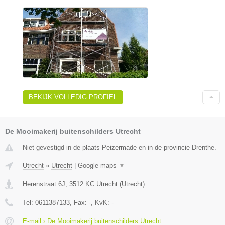
BEKIJK VOLLEDIG PROFIEL
De Mooimakerij buitenschilders Utrecht
Niet gevestigd in de plaats Peizermade en in de provincie Drenthe.
Utrecht
»
Utrecht
|
Google maps
▼
Herenstraat 6J
,
3512 KC
Utrecht
(
Utrecht
)
Tel:
0611387133
, Fax:
-
, KvK:
-
E-mail › De Mooimakerij buitenschilders Utrecht