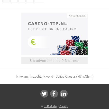
Uw advertentie hier? Mail ons
Ik kwam, ik zocht, ik vond - Julius Caesar / 47 v.Chr. ;)
©
JBB Media
|
Privacy