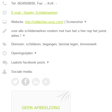
Tel:
0634569830
, Fax:
-
, KvK:
-
E-mail › Stanley Schilderwerken
Website:
http://sddechev.ucoz.com/
|
Screenshot
▼
voor alle schilderwerken rondom met huis bet u hier nop het juiste
adres !
▼
Diensten: schilderen, begangen, laminat legen, timmerwerk
Openingstijden
▼
Laatste facebook posts
▼
Sociale media: