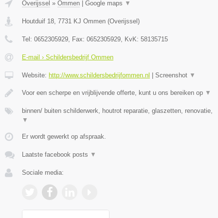
Overijssel
»
Ommen
|
Google maps
▼
Houtduif 18
,
7731 KJ
Ommen
(
Overijssel
)
Tel:
0652305929
, Fax:
0652305929
, KvK:
58135715
E-mail › Schildersbedrijf Ommen
Website:
http://www.schildersbedrijfommen.nl
|
Screenshot
▼
Voor een scherpe en vrijblijvende offerte, kunt u ons bereiken op
▼
binnen/ buiten schilderwerk, houtrot reparatie, glaszetten, renovatie,
▼
Er wordt gewerkt op afspraak.
Laatste facebook posts
▼
Sociale media: