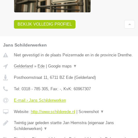
BEKIJK VOLLEDIG PROFIEL
Jans Schilderwerken
Niet gevestigd in de plaats Peizermade en in de provincie Drenthe.
Gelderland
»
Ede
|
Google maps
▼
Posthoornstraat 11
,
6711 BZ
Ede
(
Gelderland
)
Tel:
0318 - 785 305
, Fax:
-
, KvK:
60967307
E-mail › Jans Schilderwerken
Website:
http://www.schilderede.nl
|
Screenshot
▼
Twintig jaar geleden startte Jan Hiemstra (eigenaar Jans
Schilderwerken)
▼