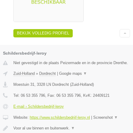
BEKIJK VOLLEDIG PROFIEL
Schildersbedrijf-leroy
Niet gevestigd in de plaats Peizermade en in de provincie Drenthe.
Zuid-Holland
»
Dordrecht
|
Google maps
▼
Moestuin 31
,
3328 LN
Dordrecht
(
Zuid-Holland
)
Tel:
06 53 355 796
, Fax:
06 53 355 796
, KvK:
24409121
E-mail › Schildersbedrijf-leroy
Website:
https://www.schildersbedrijf-leroy.nl
|
Screenshot
▼
Voor al uw binnen en buitenwerk.
▼