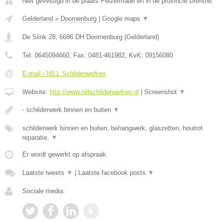
Niet gevestigd in de plaats Peizermade en in de provincie Drenthe.
Gelderland
»
Doornenburg
|
Google maps
▼
De Slink 28
,
6686 DH
Doornenburg
(
Gelderland
)
Tel:
0645094660
, Fax:
0481-461982
, KvK:
09156080
E-mail › NILL Schilderwerken
Website:
http://www.nillschilderwerken.nl
|
Screenshot
▼
- schilderwerk binnen en buiten
▼
schilderwerk binnen en buiten, behangwerk, glaszetten, houtrot
reparatie,
▼
Er wordt gewerkt op afspraak.
Laatste tweets
▼
|
Laatste facebook posts
▼
Sociale media: