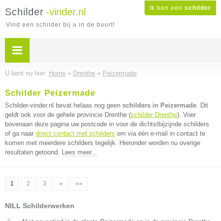
Ik ben een
schilder
Schilder
-vinder.nl
Vind een schilder bij u in de buurt!
U bent nu hier:
Home
»
Drenthe
»
Peizermade
Schilder Peizermade
Schilder-vinder.nl bevat helaas nog geen
schilders in Peizermade
. Dit
geldt ook voor de gehele provincie Drenthe (
schilder Drenthe
). Voer
bovenaan deze pagina uw postcode in voor de dichtstbijzijnde schilders
of ga naar
direct contact met schilders
om via één e-mail in contact te
komen met meerdere schilders tegelijk. Hieronder worden nu overige
resultaten getoond.
Lees meer...
1
2
3
»
»»
NILL Schilderwerken