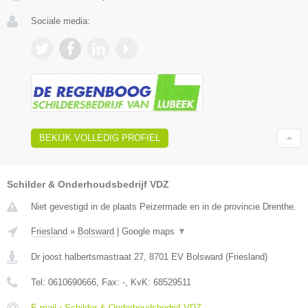
Sociale media:
BEKIJK VOLLEDIG PROFIEL
Schilder & Onderhoudsbedrijf VDZ
Niet gevestigd in de plaats Peizermade en in de provincie Drenthe.
Friesland
»
Bolsward
|
Google maps
▼
Dr joost halbertsmastraat 27
,
8701 EV
Bolsward
(
Friesland
)
Tel:
0610690666
, Fax:
-
, KvK:
68529511
E-mail › Schilder & Onderhoudsbedrijf VDZ