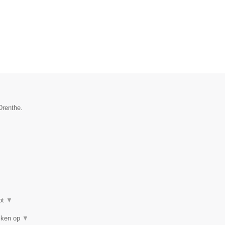
Drenthe.
ot
▼
eiken op
▼