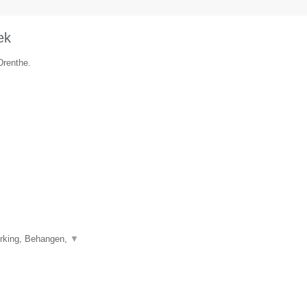
ek
Drenthe.
erking, Behangen,
▼