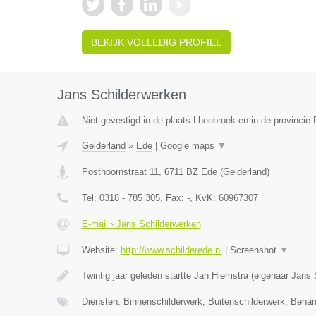
BEKIJK VOLLEDIG PROFIEL
Jans Schilderwerken
Niet gevestigd in de plaats Lheebroek en in de provincie 
Gelderland
»
Ede
|
Google maps
▼
Posthoornstraat 11
,
6711 BZ
Ede
(
Gelderland
)
Tel:
0318 - 785 305
, Fax:
-
, KvK:
60967307
E-mail › Jans Schilderwerken
Website:
http://www.schilderede.nl
|
Screenshot
▼
Twintig jaar geleden startte Jan Hiemstra (eigenaar Jans
Diensten: Binnenschilderwerk, Buitenschilderwerk, Beha