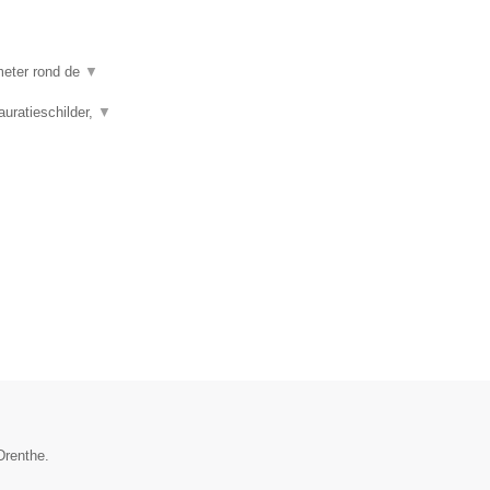
ometer rond de
▼
auratieschilder,
▼
Drenthe.