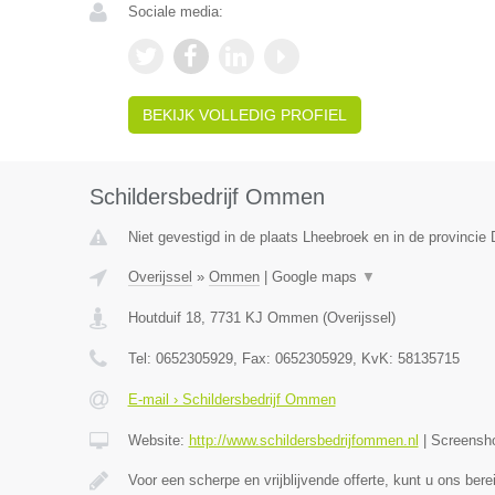
Sociale media:
BEKIJK VOLLEDIG PROFIEL
Schildersbedrijf Ommen
Niet gevestigd in de plaats Lheebroek en in de provincie 
Overijssel
»
Ommen
|
Google maps
▼
Houtduif 18
,
7731 KJ
Ommen
(
Overijssel
)
Tel:
0652305929
, Fax:
0652305929
, KvK:
58135715
E-mail › Schildersbedrijf Ommen
Website:
http://www.schildersbedrijfommen.nl
|
Screensh
Voor een scherpe en vrijblijvende offerte, kunt u ons ber