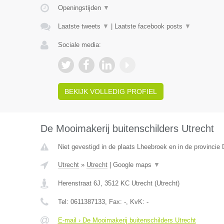
Openingstijden
▼
Laatste tweets
▼
|
Laatste facebook posts
▼
Sociale media:
BEKIJK VOLLEDIG PROFIEL
De Mooimakerij buitenschilders Utrecht
Niet gevestigd in de plaats Lheebroek en in de provincie 
Utrecht
»
Utrecht
|
Google maps
▼
Herenstraat 6J
,
3512 KC
Utrecht
(
Utrecht
)
Tel:
0611387133
, Fax:
-
, KvK:
-
E-mail › De Mooimakerij buitenschilders Utrecht