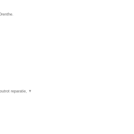
Drenthe.
outrot reparatie,
▼