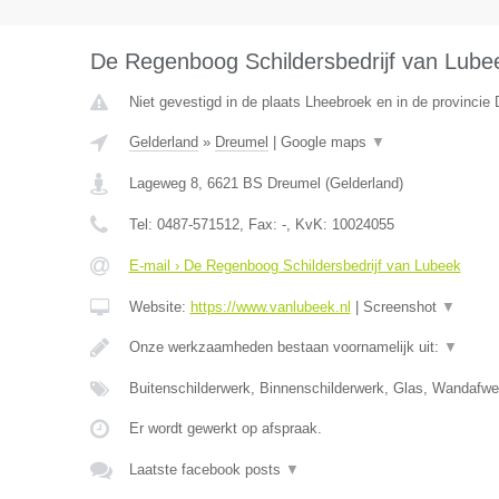
De Regenboog Schildersbedrijf van Lube
Niet gevestigd in de plaats Lheebroek en in de provincie 
Gelderland
»
Dreumel
|
Google maps
▼
Lageweg 8
,
6621 BS
Dreumel
(
Gelderland
)
Tel:
0487-571512
, Fax:
-
, KvK:
10024055
E-mail › De Regenboog Schildersbedrijf van Lubeek
Website:
https://www.vanlubeek.nl
|
Screenshot
▼
Onze werkzaamheden bestaan voornamelijk uit:
▼
Buitenschilderwerk, Binnenschilderwerk, Glas, Wandafw
Er wordt gewerkt op afspraak.
Laatste facebook posts
▼