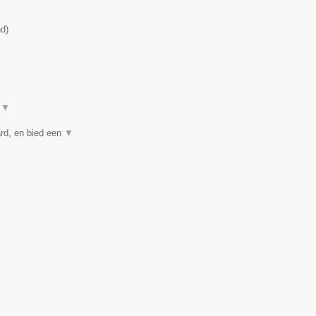
nd
)
t
▼
rd, en bied een
▼