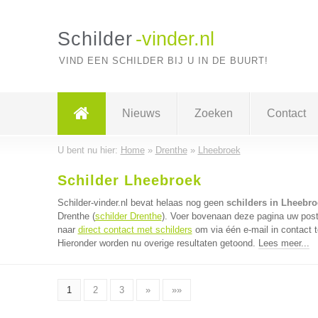
Schilder
-vinder.nl
VIND EEN SCHILDER BIJ U IN DE BUURT!
Nieuws
Zoeken
Contact
U bent nu hier:
Home
»
Drenthe
»
Lheebroek
Schilder Lheebroek
Schilder-vinder.nl bevat helaas nog geen
schilders in Lheebro
Drenthe (
schilder Drenthe
). Voer bovenaan deze pagina uw postc
naar
direct contact met schilders
om via één e-mail in contact 
Hieronder worden nu overige resultaten getoond.
Lees meer...
1
2
3
»
»»