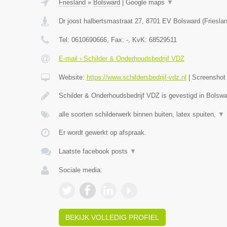
Friesland
»
Bolsward
|
Google maps
▼
Dr joost halbertsmastraat 27
,
8701 EV
Bolsward
(
Friesla
Tel:
0610690666
, Fax:
-
, KvK:
68529511
E-mail › Schilder & Onderhoudsbedrijf VDZ
Website:
https://www.schildersbedrijf-vdz.nl
|
Screensho
Schilder & Onderhoudsbedrijf VDZ is gevestigd in Bolswa
alle soorten schilderwerk binnen buiten, latex spuiten,
▼
Er wordt gewerkt op afspraak.
Laatste facebook posts
▼
Sociale media:
BEKIJK VOLLEDIG PROFIEL