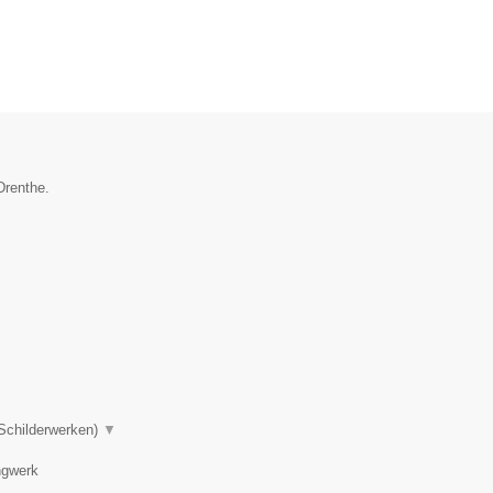
Drenthe.
 Schilderwerken)
▼
ngwerk