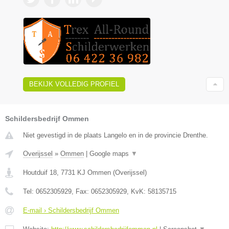
BEKIJK VOLLEDIG PROFIEL
Schildersbedrijf Ommen
Niet gevestigd in de plaats Langelo en in de provincie Drenthe.
Overijssel
»
Ommen
|
Google maps
▼
Houtduif 18
,
7731 KJ
Ommen
(
Overijssel
)
Tel:
0652305929
, Fax:
0652305929
, KvK:
58135715
E-mail › Schildersbedrijf Ommen