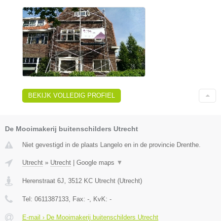
BEKIJK VOLLEDIG PROFIEL
De Mooimakerij buitenschilders Utrecht
Niet gevestigd in de plaats Langelo en in de provincie Drenthe.
Utrecht
»
Utrecht
|
Google maps
▼
Herenstraat 6J
,
3512 KC
Utrecht
(
Utrecht
)
Tel:
0611387133
, Fax:
-
, KvK:
-
E-mail › De Mooimakerij buitenschilders Utrecht