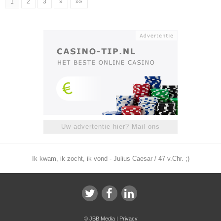
1
2
3
»
»»
Uw advertentie hier? Mail ons
Ik kwam, ik zocht, ik vond - Julius Caesar / 47 v.Chr. ;)
©
JBB Media
|
Privacy