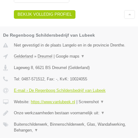
BEKIJK VOLLEDIG PROFIEL
De Regenboog Schildersbedrijf van Lubeek
Niet gevestigd in de plaats Langelo en in de provincie Drenthe.
Gelderland
»
Dreumel
|
Google maps
▼
Lageweg 8
,
6621 BS
Dreumel
(
Gelderland
)
Tel:
0487-571512
, Fax:
-
, KvK:
10024055
E-mail › De Regenboog Schildersbedrijf van Lubeek
Website:
https://www.vanlubeek.nl
|
Screenshot
▼
Onze werkzaamheden bestaan voornamelijk uit:
▼
Buitenschilderwerk, Binnenschilderwerk, Glas, Wandafwerking,
Behangen,
▼