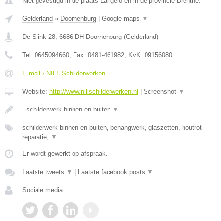
Niet gevestigd in de plaats Langelo en in de provincie Drenthe.
Gelderland
»
Doornenburg
|
Google maps
▼
De Slink 28
,
6686 DH
Doornenburg
(
Gelderland
)
Tel:
0645094660
, Fax:
0481-461982
, KvK:
09156080
E-mail › NILL Schilderwerken
Website:
http://www.nillschilderwerken.nl
|
Screenshot
▼
- schilderwerk binnen en buiten
▼
schilderwerk binnen en buiten, behangwerk, glaszetten, houtrot
reparatie,
▼
Er wordt gewerkt op afspraak.
Laatste tweets
▼
|
Laatste facebook posts
▼
Sociale media: