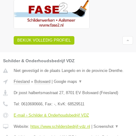
BEKIJK VOLLEDIG PROFIEL
Schilder & Onderhoudsbedrijf VDZ
Niet gevestigd in de plaats Langelo en in de provincie Drenthe.
Friesland
»
Bolsward
|
Google maps
▼
Dr joost halbertsmastraat 27
,
8701 EV
Bolsward
(
Friesland
)
Tel:
0610690666
, Fax:
-
, KvK:
68529511
E-mail › Schilder & Onderhoudsbedrijf VDZ
Website:
https://www.schildersbedrijf-vdz.nl
|
Screenshot
▼