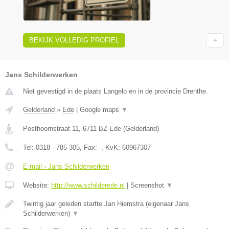
BEKIJK VOLLEDIG PROFIEL
Jans Schilderwerken
Niet gevestigd in de plaats Langelo en in de provincie Drenthe.
Gelderland
»
Ede
|
Google maps
▼
Posthoornstraat 11
,
6711 BZ
Ede
(
Gelderland
)
Tel:
0318 - 785 305
, Fax:
-
, KvK:
60967307
E-mail › Jans Schilderwerken
Website:
http://www.schilderede.nl
|
Screenshot
▼
Twintig jaar geleden startte Jan Hiemstra (eigenaar Jans
Schilderwerken)
▼