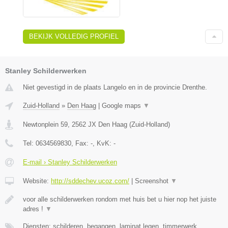
BEKIJK VOLLEDIG PROFIEL
Stanley Schilderwerken
Niet gevestigd in de plaats Langelo en in de provincie Drenthe.
Zuid-Holland
»
Den Haag
|
Google maps
▼
Newtonplein 59
,
2562 JX
Den Haag
(
Zuid-Holland
)
Tel:
0634569830
, Fax:
-
, KvK:
-
E-mail › Stanley Schilderwerken
Website:
http://sddechev.ucoz.com/
|
Screenshot
▼
voor alle schilderwerken rondom met huis bet u hier nop het juiste
adres !
▼
Diensten: schilderen, begangen, laminat legen, timmerwerk