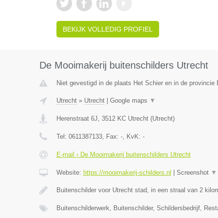
BEKIJK VOLLEDIG PROFIEL
De Mooimakerij buitenschilders Utrecht
Niet gevestigd in de plaats Het Schier en in de provincie 
Utrecht
»
Utrecht
|
Google maps
▼
Herenstraat 6J
,
3512 KC
Utrecht
(
Utrecht
)
Tel:
0611387133
, Fax:
-
, KvK:
-
E-mail › De Mooimakerij buitenschilders Utrecht
Website:
https://mooimakerij-schilders.nl
|
Screenshot
▼
Buitenschilder voor Utrecht stad, in een straal van 2 kil
Buitenschilderwerk, Buitenschilder, Schildersbedrijf, Rest