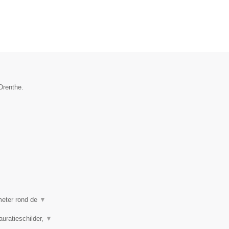
Drenthe.
ometer rond de
▼
auratieschilder,
▼