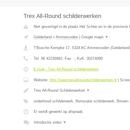
Trex All-Round schilderwerken
Niet gevestigd in de plaats Het Schier en in de provincie 
Gelderland
»
Ammerzoden
|
Google maps
▼
T'Busche Kempke 17
,
5324 AC
Ammerzoden
(
Gelderland
Tel:
06 42236982
, Fax:
-
, KvK:
30274090
E-mail › Trex All-Round schilderwerken
Website:
http://www.trexallroundschilderwerken.nl
|
Scree
Trex All-Round Schilderwerken
▼
onderhoud schilderwerk, Renovatie schilderwerk, Binnen 
Er wordt gewerkt op afspraak.
Introductie video
▼