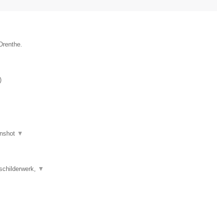
Drenthe.
)
nshot
▼
schilderwerk,
▼