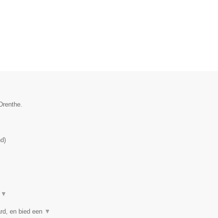
Drenthe.
nd
)
t
▼
rd, en bied een
▼