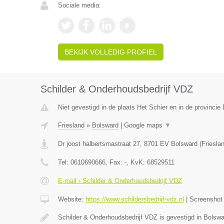
Sociale media:
BEKIJK VOLLEDIG PROFIEL
Schilder & Onderhoudsbedrijf VDZ
Niet gevestigd in de plaats Het Schier en in de provincie 
Friesland
»
Bolsward
|
Google maps
▼
Dr joost halbertsmastraat 27
,
8701 EV
Bolsward
(
Friesla
Tel:
0610690666
, Fax:
-
, KvK:
68529511
E-mail › Schilder & Onderhoudsbedrijf VDZ
Website:
https://www.schildersbedrijf-vdz.nl
|
Screensho
Schilder & Onderhoudsbedrijf VDZ is gevestigd in Bolswa