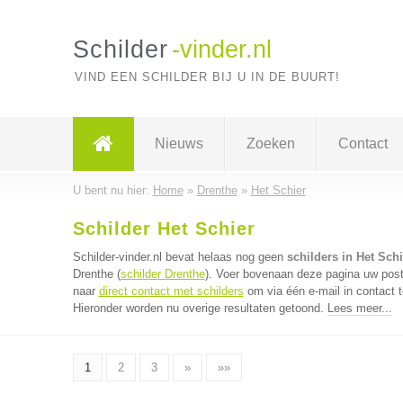
Schilder
-vinder.nl
VIND EEN SCHILDER BIJ U IN DE BUURT!
Nieuws
Zoeken
Contact
U bent nu hier:
Home
»
Drenthe
»
Het Schier
Schilder Het Schier
Schilder-vinder.nl bevat helaas nog geen
schilders in Het Schi
Drenthe (
schilder Drenthe
). Voer bovenaan deze pagina uw postc
naar
direct contact met schilders
om via één e-mail in contact 
Hieronder worden nu overige resultaten getoond.
Lees meer...
1
2
3
»
»»