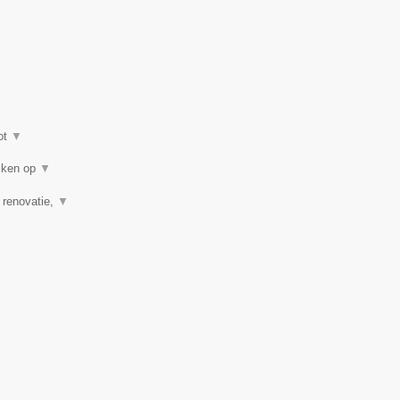
ot
▼
eiken op
▼
, renovatie,
▼