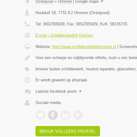
Overijssel
»
Ommen
|
Google maps
▼
Houtduif 18
,
7731 KJ
Ommen
(
Overijssel
)
Tel:
0652305929
, Fax:
0652305929
, KvK:
58135715
E-mail › Schildersbedrijf Ommen
Website:
http://www.schildersbedrijfommen.nl
|
Screensh
Voor een scherpe en vrijblijvende offerte, kunt u ons ber
binnen/ buiten schilderwerk, houtrot reparatie, glaszetten
Er wordt gewerkt op afspraak.
Laatste facebook posts
▼
Sociale media:
BEKIJK VOLLEDIG PROFIEL