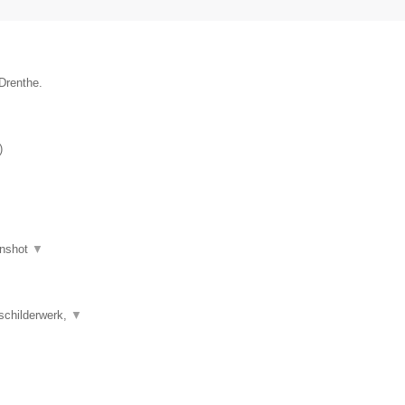
 Drenthe.
)
nshot
▼
schilderwerk,
▼