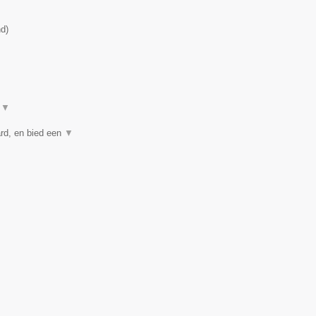
nd
)
t
▼
rd, en bied een
▼