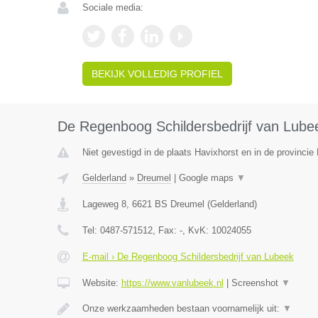
Sociale media:
BEKIJK VOLLEDIG PROFIEL
De Regenboog Schildersbedrijf van Lube
Niet gevestigd in de plaats Havixhorst en in de provincie
Gelderland
»
Dreumel
|
Google maps
▼
Lageweg 8
,
6621 BS
Dreumel
(
Gelderland
)
Tel:
0487-571512
, Fax:
-
, KvK:
10024055
E-mail › De Regenboog Schildersbedrijf van Lubeek
Website:
https://www.vanlubeek.nl
|
Screenshot
▼
Onze werkzaamheden bestaan voornamelijk uit:
▼