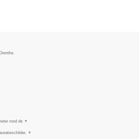
 Drenthe.
ometer rond de
▼
auratieschilder,
▼