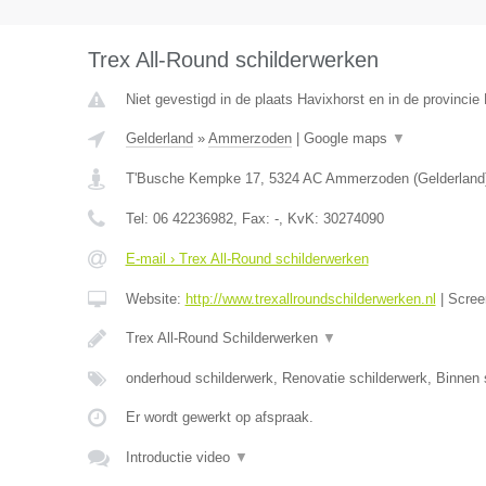
Trex All-Round schilderwerken
Niet gevestigd in de plaats Havixhorst en in de provincie
Gelderland
»
Ammerzoden
|
Google maps
▼
T'Busche Kempke 17
,
5324 AC
Ammerzoden
(
Gelderland
Tel:
06 42236982
, Fax:
-
, KvK:
30274090
E-mail › Trex All-Round schilderwerken
Website:
http://www.trexallroundschilderwerken.nl
|
Scree
Trex All-Round Schilderwerken
▼
onderhoud schilderwerk, Renovatie schilderwerk, Binnen 
Er wordt gewerkt op afspraak.
Introductie video
▼