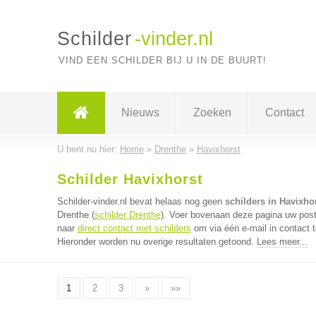
Schilder
-vinder.nl
VIND EEN SCHILDER BIJ U IN DE BUURT!
Nieuws
Zoeken
Contact
U bent nu hier:
Home
»
Drenthe
»
Havixhorst
Schilder Havixhorst
Schilder-vinder.nl bevat helaas nog geen
schilders in Havixho
Drenthe (
schilder Drenthe
). Voer bovenaan deze pagina uw postc
naar
direct contact met schilders
om via één e-mail in contact 
Hieronder worden nu overige resultaten getoond.
Lees meer...
1
2
3
»
»»