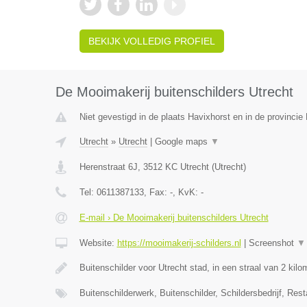
BEKIJK VOLLEDIG PROFIEL
De Mooimakerij buitenschilders Utrecht
Niet gevestigd in de plaats Havixhorst en in de provincie
Utrecht
»
Utrecht
|
Google maps
▼
Herenstraat 6J
,
3512 KC
Utrecht
(
Utrecht
)
Tel:
0611387133
, Fax:
-
, KvK:
-
E-mail › De Mooimakerij buitenschilders Utrecht
Website:
https://mooimakerij-schilders.nl
|
Screenshot
▼
Buitenschilder voor Utrecht stad, in een straal van 2 kil
Buitenschilderwerk, Buitenschilder, Schildersbedrijf, Rest