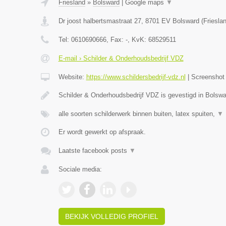
Friesland
»
Bolsward
|
Google maps
▼
Dr joost halbertsmastraat 27
,
8701 EV
Bolsward
(
Friesla
Tel:
0610690666
, Fax:
-
, KvK:
68529511
E-mail › Schilder & Onderhoudsbedrijf VDZ
Website:
https://www.schildersbedrijf-vdz.nl
|
Screensho
Schilder & Onderhoudsbedrijf VDZ is gevestigd in Bolswa
alle soorten schilderwerk binnen buiten, latex spuiten,
▼
Er wordt gewerkt op afspraak.
Laatste facebook posts
▼
Sociale media:
BEKIJK VOLLEDIG PROFIEL