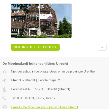
BEKIJK VOLLEDIG PROFIEL
De Mooimakerij buitenschilders Utrecht
Niet gevestigd in de plaats Gees en in de provincie Drenthe.
Utrecht
»
Utrecht
|
Google maps
▼
Herenstraat 6J
,
3512 KC
Utrecht
(
Utrecht
)
Tel:
0611387133
, Fax:
-
, KvK:
-
E-mail › De Mooimakerij buitenschilders Utrecht