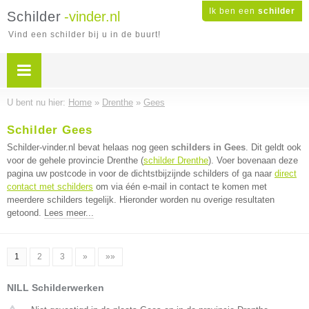
Ik ben een
schilder
Schilder
-vinder.nl
Vind een schilder bij u in de buurt!
U bent nu hier:
Home
»
Drenthe
»
Gees
Schilder Gees
Schilder-vinder.nl bevat helaas nog geen
schilders in Gees
. Dit geldt ook
voor de gehele provincie Drenthe (
schilder Drenthe
). Voer bovenaan deze
pagina uw postcode in voor de dichtstbijzijnde schilders of ga naar
direct
contact met schilders
om via één e-mail in contact te komen met
meerdere schilders tegelijk. Hieronder worden nu overige resultaten
getoond.
Lees meer...
1
2
3
»
»»
NILL Schilderwerken