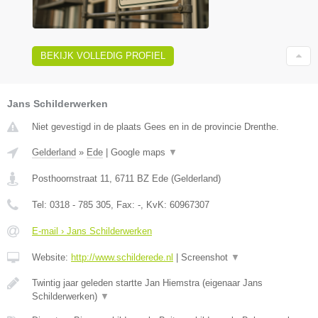
BEKIJK VOLLEDIG PROFIEL
Jans Schilderwerken
Niet gevestigd in de plaats Gees en in de provincie Drenthe.
Gelderland
»
Ede
|
Google maps
▼
Posthoornstraat 11
,
6711 BZ
Ede
(
Gelderland
)
Tel:
0318 - 785 305
, Fax:
-
, KvK:
60967307
E-mail › Jans Schilderwerken
Website:
http://www.schilderede.nl
|
Screenshot
▼
Twintig jaar geleden startte Jan Hiemstra (eigenaar Jans
Schilderwerken)
▼