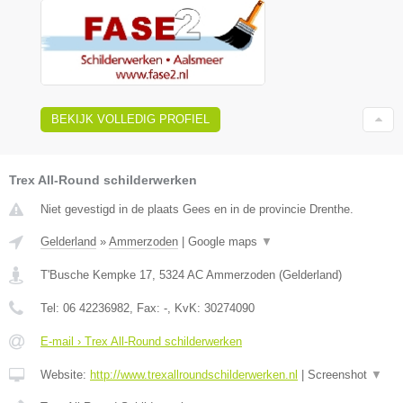
BEKIJK VOLLEDIG PROFIEL
Trex All-Round schilderwerken
Niet gevestigd in de plaats Gees en in de provincie Drenthe.
Gelderland
»
Ammerzoden
|
Google maps
▼
T'Busche Kempke 17
,
5324 AC
Ammerzoden
(
Gelderland
)
Tel:
06 42236982
, Fax:
-
, KvK:
30274090
E-mail › Trex All-Round schilderwerken
Website:
http://www.trexallroundschilderwerken.nl
|
Screenshot
▼