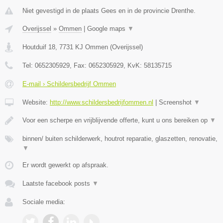
Niet gevestigd in de plaats Gees en in de provincie Drenthe.
Overijssel
»
Ommen
|
Google maps
▼
Houtduif 18
,
7731 KJ
Ommen
(
Overijssel
)
Tel:
0652305929
, Fax:
0652305929
, KvK:
58135715
E-mail › Schildersbedrijf Ommen
Website:
http://www.schildersbedrijfommen.nl
|
Screenshot
▼
Voor een scherpe en vrijblijvende offerte, kunt u ons bereiken op
▼
binnen/ buiten schilderwerk, houtrot reparatie, glaszetten, renovatie,
▼
Er wordt gewerkt op afspraak.
Laatste facebook posts
▼
Sociale media: