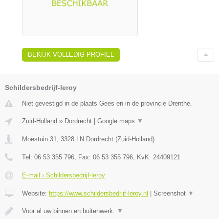
BEKIJK VOLLEDIG PROFIEL
Schildersbedrijf-leroy
Niet gevestigd in de plaats Gees en in de provincie Drenthe.
Zuid-Holland
»
Dordrecht
|
Google maps
▼
Moestuin 31
,
3328 LN
Dordrecht
(
Zuid-Holland
)
Tel:
06 53 355 796
, Fax:
06 53 355 796
, KvK:
24409121
E-mail › Schildersbedrijf-leroy
Website:
https://www.schildersbedrijf-leroy.nl
|
Screenshot
▼
Voor al uw binnen en buitenwerk.
▼