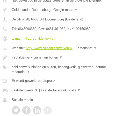
Niet gevestigd in de plaats Gees en in de provincie Drenthe.
Gelderland
»
Doornenburg
|
Google maps
▼
De Slink 28
,
6686 DH
Doornenburg
(
Gelderland
)
Tel:
0645094660
, Fax:
0481-461982
, KvK:
09156080
E-mail › NILL Schilderwerken
Website:
http://www.nillschilderwerken.nl
|
Screenshot
▼
- schilderwerk binnen en buiten
▼
schilderwerk binnen en buiten, behangwerk, glaszetten, houtrot
reparatie,
▼
Er wordt gewerkt op afspraak.
Laatste tweets
▼
|
Laatste facebook posts
▼
Sociale media: