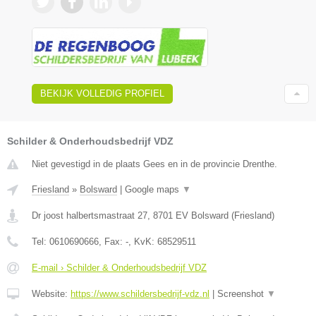
BEKIJK VOLLEDIG PROFIEL
Schilder & Onderhoudsbedrijf VDZ
Niet gevestigd in de plaats Gees en in de provincie Drenthe.
Friesland
»
Bolsward
|
Google maps
▼
Dr joost halbertsmastraat 27
,
8701 EV
Bolsward
(
Friesland
)
Tel:
0610690666
, Fax:
-
, KvK:
68529511
E-mail › Schilder & Onderhoudsbedrijf VDZ
Website:
https://www.schildersbedrijf-vdz.nl
|
Screenshot
▼