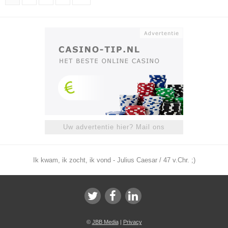
Uw advertentie hier? Mail ons
Ik kwam, ik zocht, ik vond - Julius Caesar / 47 v.Chr. ;)
©
JBB Media
|
Privacy