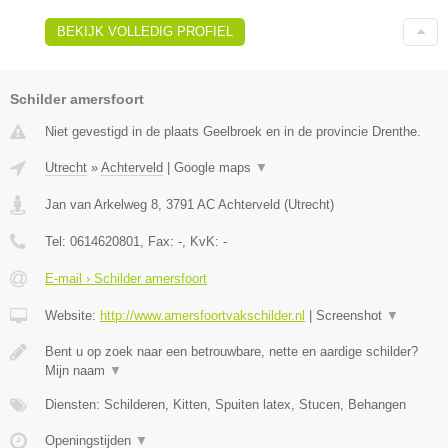
BEKIJK VOLLEDIG PROFIEL
Schilder amersfoort
Niet gevestigd in de plaats Geelbroek en in de provincie Drenthe.
Utrecht
»
Achterveld
|
Google maps
▼
Jan van Arkelweg 8
,
3791 AC
Achterveld
(
Utrecht
)
Tel:
0614620801
, Fax:
-
, KvK:
-
E-mail › Schilder amersfoort
Website:
http://www.amersfoortvakschilder.nl
|
Screenshot
▼
Bent u op zoek naar een betrouwbare, nette en aardige schilder?
Mijn naam
▼
Diensten: Schilderen, Kitten, Spuiten latex, Stucen, Behangen
Openingstijden
▼