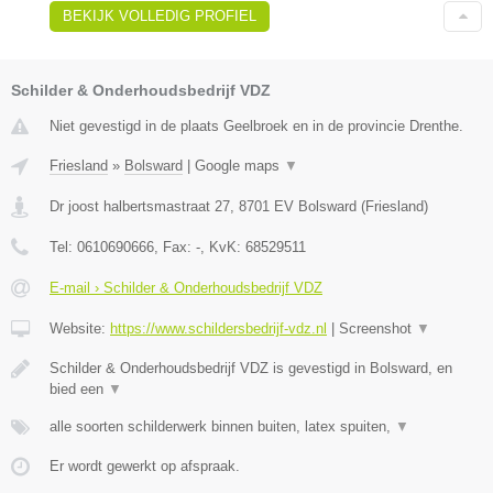
BEKIJK VOLLEDIG PROFIEL
Schilder & Onderhoudsbedrijf VDZ
Niet gevestigd in de plaats Geelbroek en in de provincie Drenthe.
Friesland
»
Bolsward
|
Google maps
▼
Dr joost halbertsmastraat 27
,
8701 EV
Bolsward
(
Friesland
)
Tel:
0610690666
, Fax:
-
, KvK:
68529511
E-mail › Schilder & Onderhoudsbedrijf VDZ
Website:
https://www.schildersbedrijf-vdz.nl
|
Screenshot
▼
Schilder & Onderhoudsbedrijf VDZ is gevestigd in Bolsward, en
bied een
▼
alle soorten schilderwerk binnen buiten, latex spuiten,
▼
Er wordt gewerkt op afspraak.