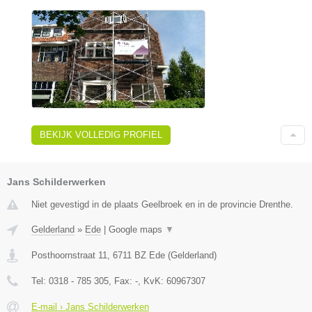
BEKIJK VOLLEDIG PROFIEL
Jans Schilderwerken
Niet gevestigd in de plaats Geelbroek en in de provincie Drenthe.
Gelderland
»
Ede
|
Google maps
▼
Posthoornstraat 11
,
6711 BZ
Ede
(
Gelderland
)
Tel:
0318 - 785 305
, Fax:
-
, KvK:
60967307
E-mail › Jans Schilderwerken