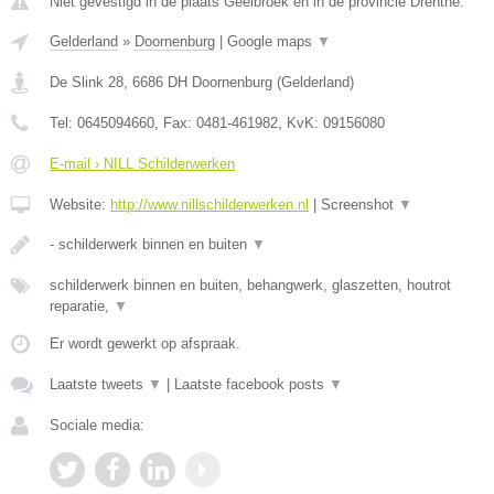
Niet gevestigd in de plaats Geelbroek en in de provincie Drenthe.
Gelderland
»
Doornenburg
|
Google maps
▼
De Slink 28
,
6686 DH
Doornenburg
(
Gelderland
)
Tel:
0645094660
, Fax:
0481-461982
, KvK:
09156080
E-mail › NILL Schilderwerken
Website:
http://www.nillschilderwerken.nl
|
Screenshot
▼
- schilderwerk binnen en buiten
▼
schilderwerk binnen en buiten, behangwerk, glaszetten, houtrot
reparatie,
▼
Er wordt gewerkt op afspraak.
Laatste tweets
▼
|
Laatste facebook posts
▼
Sociale media: