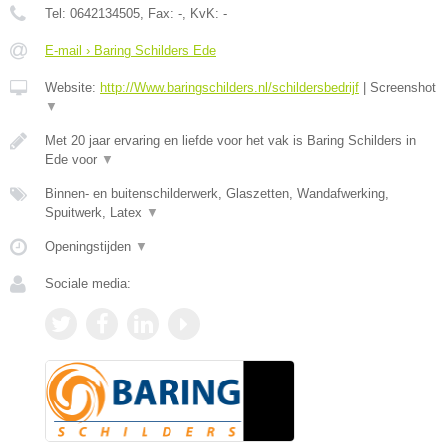
Tel:
0642134505
, Fax:
-
, KvK:
-
E-mail › Baring Schilders Ede
Website:
http://Www.baringschilders.nl/schildersbedrijf
|
Screenshot
▼
Met 20 jaar ervaring en liefde voor het vak is Baring Schilders in
Ede voor
▼
Binnen- en buitenschilderwerk, Glaszetten, Wandafwerking,
Spuitwerk, Latex
▼
Openingstijden
▼
Sociale media: