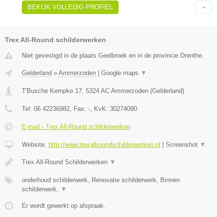
BEKIJK VOLLEDIG PROFIEL
Trex All-Round schilderwerken
Niet gevestigd in de plaats Geelbroek en in de provincie Drenthe.
Gelderland
»
Ammerzoden
|
Google maps
▼
T'Busche Kempke 17
,
5324 AC
Ammerzoden
(
Gelderland
)
Tel:
06 42236982
, Fax:
-
, KvK:
30274090
E-mail › Trex All-Round schilderwerken
Website:
http://www.trexallroundschilderwerken.nl
|
Screenshot
▼
Trex All-Round Schilderwerken
▼
onderhoud schilderwerk, Renovatie schilderwerk, Binnen
schilderwerk,
▼
Er wordt gewerkt op afspraak.