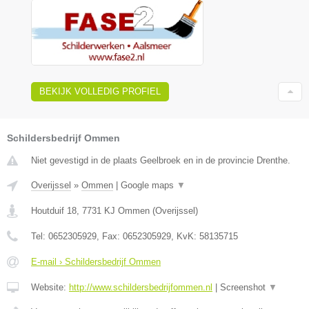
BEKIJK VOLLEDIG PROFIEL
Schildersbedrijf Ommen
Niet gevestigd in de plaats Geelbroek en in de provincie Drenthe.
Overijssel
»
Ommen
|
Google maps
▼
Houtduif 18
,
7731 KJ
Ommen
(
Overijssel
)
Tel:
0652305929
, Fax:
0652305929
, KvK:
58135715
E-mail › Schildersbedrijf Ommen
Website:
http://www.schildersbedrijfommen.nl
|
Screenshot
▼