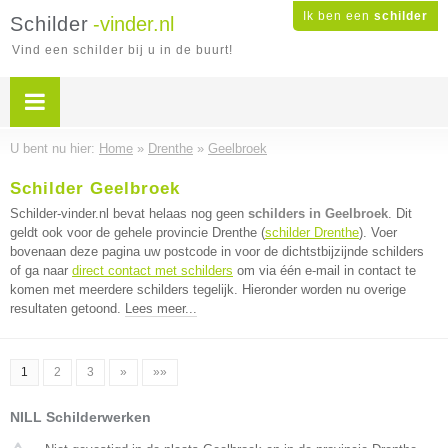
Ik ben een
schilder
Schilder
-vinder.nl
Vind een schilder bij u in de buurt!
U bent nu hier:
Home
»
Drenthe
»
Geelbroek
Schilder Geelbroek
Schilder-vinder.nl bevat helaas nog geen
schilders in Geelbroek
. Dit
geldt ook voor de gehele provincie Drenthe (
schilder Drenthe
). Voer
bovenaan deze pagina uw postcode in voor de dichtstbijzijnde schilders
of ga naar
direct contact met schilders
om via één e-mail in contact te
komen met meerdere schilders tegelijk. Hieronder worden nu overige
resultaten getoond.
Lees meer...
1
2
3
»
»»
NILL Schilderwerken