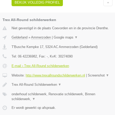
BEKIJK VOLLEDIG PROFIEL
Trex All-Round schilderwerken
Niet gevestigd in de plaats Coevorden en in de provincie Drenthe.
Gelderland
»
Ammerzoden
|
Google maps
▼
T'Busche Kempke 17
,
5324 AC
Ammerzoden
(
Gelderland
)
Tel:
06 42236982
, Fax:
-
, KvK:
30274090
E-mail › Trex All-Round schilderwerken
Website:
http://www.trexallroundschilderwerken.nl
|
Screenshot
▼
Trex All-Round Schilderwerken
▼
onderhoud schilderwerk, Renovatie schilderwerk, Binnen
schilderwerk,
▼
Er wordt gewerkt op afspraak.