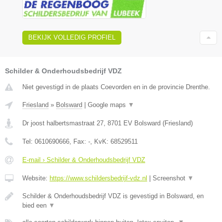
BEKIJK VOLLEDIG PROFIEL
Schilder & Onderhoudsbedrijf VDZ
Niet gevestigd in de plaats Coevorden en in de provincie Drenthe.
Friesland
»
Bolsward
|
Google maps
▼
Dr joost halbertsmastraat 27
,
8701 EV
Bolsward
(
Friesland
)
Tel:
0610690666
, Fax:
-
, KvK:
68529511
E-mail › Schilder & Onderhoudsbedrijf VDZ
Website:
https://www.schildersbedrijf-vdz.nl
|
Screenshot
▼
Schilder & Onderhoudsbedrijf VDZ is gevestigd in Bolsward, en
bied een
▼