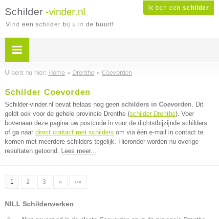
Ik ben een
schilder
Schilder
-vinder.nl
Vind een schilder bij u in de buurt!
U bent nu hier:
Home
»
Drenthe
»
Coevorden
Schilder Coevorden
Schilder-vinder.nl bevat helaas nog geen
schilders in Coevorden
. Dit
geldt ook voor de gehele provincie Drenthe (
schilder Drenthe
). Voer
bovenaan deze pagina uw postcode in voor de dichtstbijzijnde schilders
of ga naar
direct contact met schilders
om via één e-mail in contact te
komen met meerdere schilders tegelijk. Hieronder worden nu overige
resultaten getoond.
Lees meer...
1
2
3
»
»»
NILL Schilderwerken