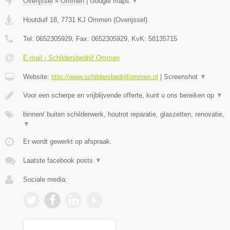
Overijssel
»
Ommen
|
Google maps
▼
Houtduif 18
,
7731 KJ
Ommen
(
Overijssel
)
Tel:
0652305929
, Fax:
0652305929
, KvK:
58135715
E-mail › Schildersbedrijf Ommen
Website:
http://www.schildersbedrijfommen.nl
|
Screenshot
▼
Voor een scherpe en vrijblijvende offerte, kunt u ons bereiken op
▼
binnen/ buiten schilderwerk, houtrot reparatie, glaszetten, renovatie,
▼
Er wordt gewerkt op afspraak.
Laatste facebook posts
▼
Sociale media: