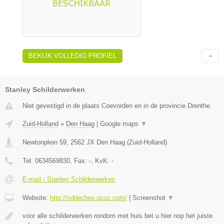
BEKIJK VOLLEDIG PROFIEL
Stanley Schilderwerken
Niet gevestigd in de plaats Coevorden en in de provincie Drenthe.
Zuid-Holland
»
Den Haag
|
Google maps
▼
Newtonplein 59
,
2562 JX
Den Haag
(
Zuid-Holland
)
Tel:
0634569830
, Fax:
-
, KvK:
-
E-mail › Stanley Schilderwerken
Website:
http://sddechev.ucoz.com/
|
Screenshot
▼
voor alle schilderwerken rondom met huis bet u hier nop het juiste