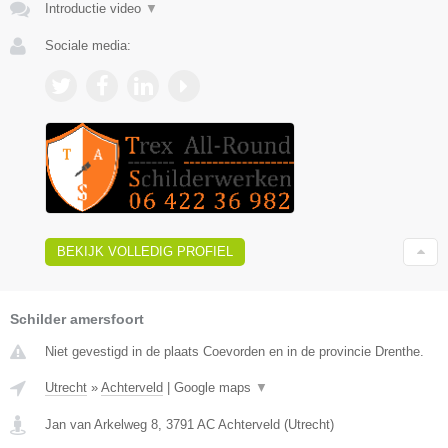
Introductie video
▼
Sociale media:
BEKIJK VOLLEDIG PROFIEL
Schilder amersfoort
Niet gevestigd in de plaats Coevorden en in de provincie Drenthe.
Utrecht
»
Achterveld
|
Google maps
▼
Jan van Arkelweg 8
,
3791 AC
Achterveld
(
Utrecht
)