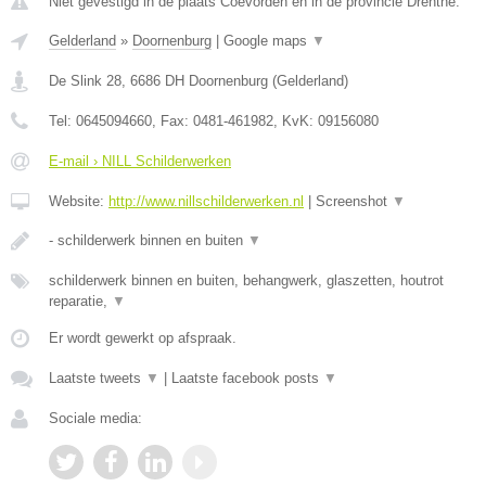
Niet gevestigd in de plaats Coevorden en in de provincie Drenthe.
Gelderland
»
Doornenburg
|
Google maps
▼
De Slink 28
,
6686 DH
Doornenburg
(
Gelderland
)
Tel:
0645094660
, Fax:
0481-461982
, KvK:
09156080
E-mail › NILL Schilderwerken
Website:
http://www.nillschilderwerken.nl
|
Screenshot
▼
- schilderwerk binnen en buiten
▼
schilderwerk binnen en buiten, behangwerk, glaszetten, houtrot
reparatie,
▼
Er wordt gewerkt op afspraak.
Laatste tweets
▼
|
Laatste facebook posts
▼
Sociale media: