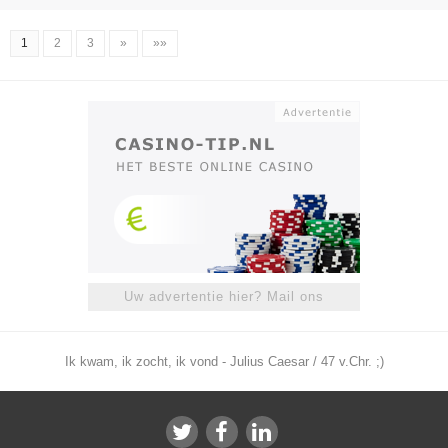
1
2
3
»
»»
Uw advertentie hier? Mail ons
Ik kwam, ik zocht, ik vond - Julius Caesar / 47 v.Chr. ;)