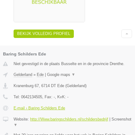
BEKIJK VOLLEDIG PROFIEL
Baring Schilders Ede
Niet gevestigd in de plaats Busselte en in de provincie Drenthe.
Gelderland
»
Ede
|
Google maps
▼
Kranenburg 67
,
6714 DT
Ede
(
Gelderland
)
Tel:
0642134505
, Fax:
-
, KvK:
-
E-mail › Baring Schilders Ede
Website:
http://Www.baringschilders.nl/schildersbedrijf
|
Screenshot
▼