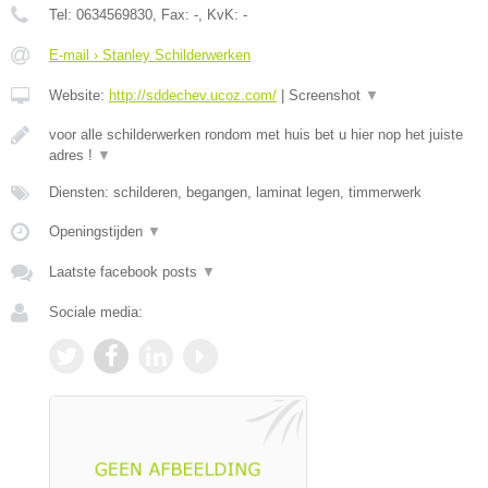
Tel:
0634569830
, Fax:
-
, KvK:
-
E-mail › Stanley Schilderwerken
Website:
http://sddechev.ucoz.com/
|
Screenshot
▼
voor alle schilderwerken rondom met huis bet u hier nop het juiste
adres !
▼
Diensten: schilderen, begangen, laminat legen, timmerwerk
Openingstijden
▼
Laatste facebook posts
▼
Sociale media: