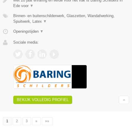
Met 20 jaar ervaring en liefde voor het vak is Baring Schilders in
Ede voor
▼
Binnen- en buitenschilderwerk, Glaszetten, Wandafwerking,
Spuitwerk, Latex
▼
Openingstijden
▼
Sociale media:
BEKIJK VOLLEDIG PROFIEL
1
2
3
»
»»