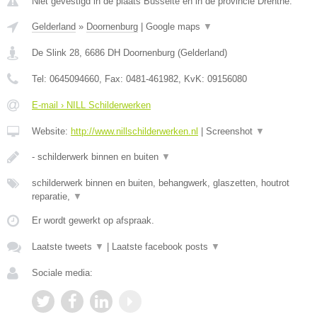
Niet gevestigd in de plaats Busselte en in de provincie Drenthe.
Gelderland
»
Doornenburg
|
Google maps
▼
De Slink 28
,
6686 DH
Doornenburg
(
Gelderland
)
Tel:
0645094660
, Fax:
0481-461982
, KvK:
09156080
E-mail › NILL Schilderwerken
Website:
http://www.nillschilderwerken.nl
|
Screenshot
▼
- schilderwerk binnen en buiten
▼
schilderwerk binnen en buiten, behangwerk, glaszetten, houtrot
reparatie,
▼
Er wordt gewerkt op afspraak.
Laatste tweets
▼
|
Laatste facebook posts
▼
Sociale media: