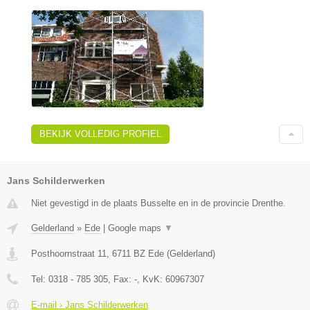
BEKIJK VOLLEDIG PROFIEL
Jans Schilderwerken
Niet gevestigd in de plaats Busselte en in de provincie Drenthe.
Gelderland
»
Ede
|
Google maps
▼
Posthoornstraat 11
,
6711 BZ
Ede
(
Gelderland
)
Tel:
0318 - 785 305
, Fax:
-
, KvK:
60967307
E-mail › Jans Schilderwerken