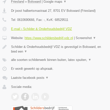
Friesland
»
Bolsward
|
Google maps
▼
Dr joost halbertsmastraat 27
,
8701 EV
Bolsward
(
Friesland
)
Tel:
0610690666
, Fax:
-
, KvK:
68529511
E-mail › Schilder & Onderhoudsbedrijf VDZ
Website:
https://www.schildersbedrijf-vdz.nl
|
Screenshot
▼
Schilder & Onderhoudsbedrijf VDZ is gevestigd in Bolsward, en
bied een
▼
alle soorten schilderwerk binnen buiten, latex spuiten,
▼
Er wordt gewerkt op afspraak.
Laatste facebook posts
▼
Sociale media: