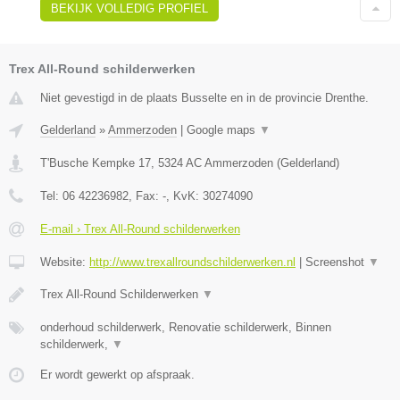
BEKIJK VOLLEDIG PROFIEL
Trex All-Round schilderwerken
Niet gevestigd in de plaats Busselte en in de provincie Drenthe.
Gelderland
»
Ammerzoden
|
Google maps
▼
T'Busche Kempke 17
,
5324 AC
Ammerzoden
(
Gelderland
)
Tel:
06 42236982
, Fax:
-
, KvK:
30274090
E-mail › Trex All-Round schilderwerken
Website:
http://www.trexallroundschilderwerken.nl
|
Screenshot
▼
Trex All-Round Schilderwerken
▼
onderhoud schilderwerk, Renovatie schilderwerk, Binnen
schilderwerk,
▼
Er wordt gewerkt op afspraak.