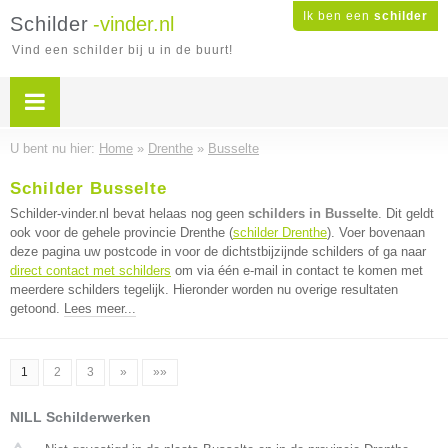
Ik ben een
schilder
Schilder
-vinder.nl
Vind een schilder bij u in de buurt!
U bent nu hier:
Home
»
Drenthe
»
Busselte
Schilder Busselte
Schilder-vinder.nl bevat helaas nog geen
schilders in Busselte
. Dit geldt
ook voor de gehele provincie Drenthe (
schilder Drenthe
). Voer bovenaan
deze pagina uw postcode in voor de dichtstbijzijnde schilders of ga naar
direct contact met schilders
om via één e-mail in contact te komen met
meerdere schilders tegelijk. Hieronder worden nu overige resultaten
getoond.
Lees meer...
1
2
3
»
»»
NILL Schilderwerken