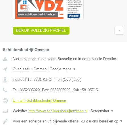
BEKIJK VOLLEDIG PROFIEL
Schildersbedrijf Ommen
Niet gevestigd in de plaats Busselte en in de provincie Drenthe.
Overijssel
»
Ommen
|
Google maps
▼
Houtduif 18
,
7731 KJ
Ommen
(
Overijssel
)
Tel:
0652305929
, Fax:
0652305929
, KvK:
58135715
E-mail › Schildersbedrijf Ommen
Website:
http://www.schildersbedrijfommen.nl
|
Screenshot
▼
Voor een scherpe en vrijblijvende offerte, kunt u ons bereiken op
▼