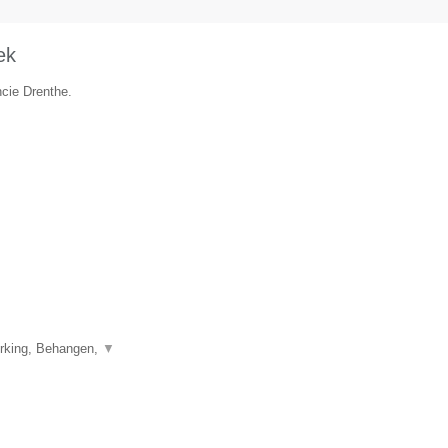
ek
ncie Drenthe.
erking, Behangen,
▼