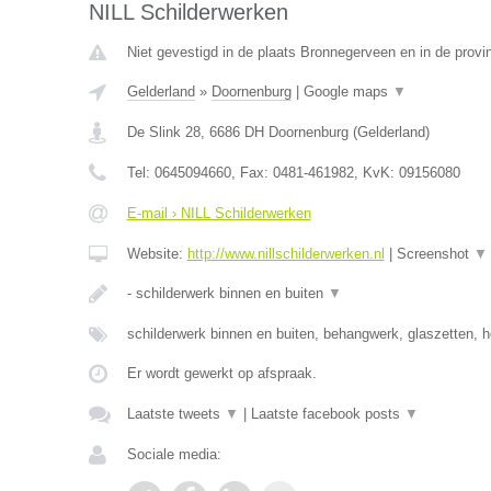
NILL Schilderwerken
Niet gevestigd in de plaats Bronnegerveen en in de provi
Gelderland
»
Doornenburg
|
Google maps
▼
De Slink 28
,
6686 DH
Doornenburg
(
Gelderland
)
Tel:
0645094660
, Fax:
0481-461982
, KvK:
09156080
E-mail › NILL Schilderwerken
Website:
http://www.nillschilderwerken.nl
|
Screenshot
▼
- schilderwerk binnen en buiten
▼
schilderwerk binnen en buiten, behangwerk, glaszetten, h
Er wordt gewerkt op afspraak.
Laatste tweets
▼
|
Laatste facebook posts
▼
Sociale media: