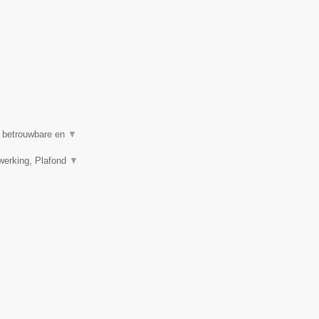
n betrouwbare en
▼
werking, Plafond
▼