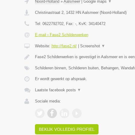
Noord-Holland
»
Aalsmeer
|
Google maps
▼
Christinastraat 2
,
1432 HN
Aalsmeer
(
Noord-Holland
)
Tel:
0622792702
, Fax:
-
, KvK:
34140472
E-mail › Fase2 Schilderwerken
Website:
http://fase2.nl/
|
Screenshot
▼
Fase2 Schilderwerken is gevestigd in Aalsmeer en is ee
Schilderen binnen, Schilderen buiten, Behangen, Wandaf
Er wordt gewerkt op afspraak.
Laatste facebook posts
▼
Sociale media:
BEKIJK VOLLEDIG PROFIEL