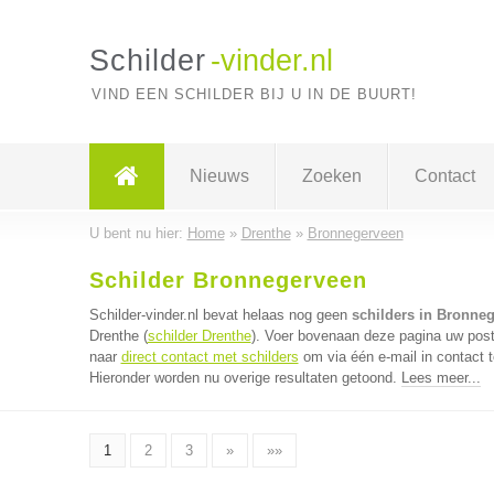
Schilder
-vinder.nl
VIND EEN SCHILDER BIJ U IN DE BUURT!
Nieuws
Zoeken
Contact
U bent nu hier:
Home
»
Drenthe
»
Bronnegerveen
Schilder Bronnegerveen
Schilder-vinder.nl bevat helaas nog geen
schilders in Bronne
Drenthe (
schilder Drenthe
). Voer bovenaan deze pagina uw postc
naar
direct contact met schilders
om via één e-mail in contact 
Hieronder worden nu overige resultaten getoond.
Lees meer...
1
2
3
»
»»