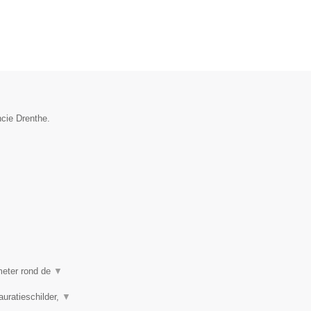
ncie Drenthe.
ometer rond de
▼
auratieschilder,
▼