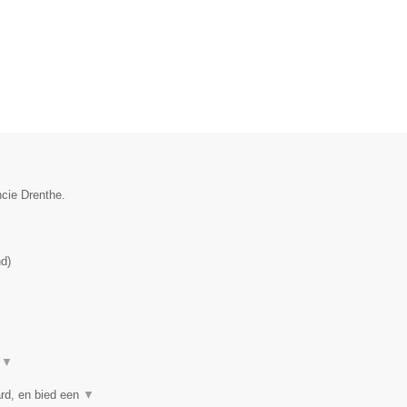
ncie Drenthe.
nd
)
t
▼
rd, en bied een
▼