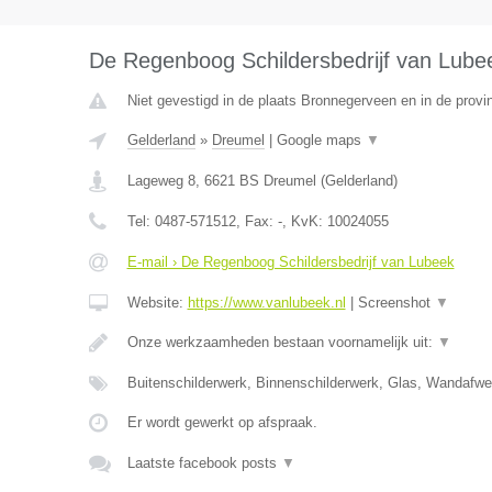
De Regenboog Schildersbedrijf van Lube
Niet gevestigd in de plaats Bronnegerveen en in de provi
Gelderland
»
Dreumel
|
Google maps
▼
Lageweg 8
,
6621 BS
Dreumel
(
Gelderland
)
Tel:
0487-571512
, Fax:
-
, KvK:
10024055
E-mail › De Regenboog Schildersbedrijf van Lubeek
Website:
https://www.vanlubeek.nl
|
Screenshot
▼
Onze werkzaamheden bestaan voornamelijk uit:
▼
Buitenschilderwerk, Binnenschilderwerk, Glas, Wandafw
Er wordt gewerkt op afspraak.
Laatste facebook posts
▼