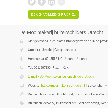
BEKIJK VOLLEDIG PROFIEL
De Mooimakerij buitenschilders Utrecht
Niet gevestigd in de plaats Bronnegerveen en in de provi
Utrecht
»
Utrecht
|
Google maps
▼
Herenstraat 6J
,
3512 KC
Utrecht
(
Utrecht
)
Tel:
0611387133
, Fax:
-
, KvK:
-
E-mail › De Mooimakerij buitenschilders Utrecht
Website:
https://mooimakerij-schilders.nl
|
Screenshot
▼
Buitenschilder voor Utrecht stad, in een straal van 2 kil
Buitenschilderwerk, Buitenschilder, Schildersbedrijf, Rest