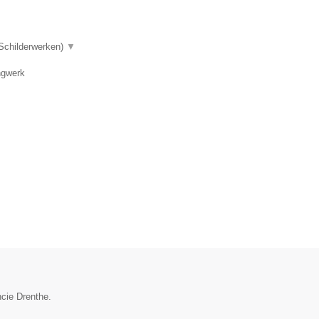
 Schilderwerken)
▼
ngwerk
ncie Drenthe.