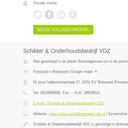
Sociale media:
BEKIJK VOLLEDIG PROFIEL
Schilder & Onderhoudsbedrijf VDZ
Niet gevestigd in de plaats Bronnegerveen en in de provi
Friesland
»
Bolsward
|
Google maps
▼
Dr joost halbertsmastraat 27
,
8701 EV
Bolsward
(
Friesla
Tel:
0610690666
, Fax:
-
, KvK:
68529511
E-mail › Schilder & Onderhoudsbedrijf VDZ
Website:
https://www.schildersbedrijf-vdz.nl
|
Screensho
Schilder & Onderhoudsbedrijf VDZ is gevestigd in Bolswa