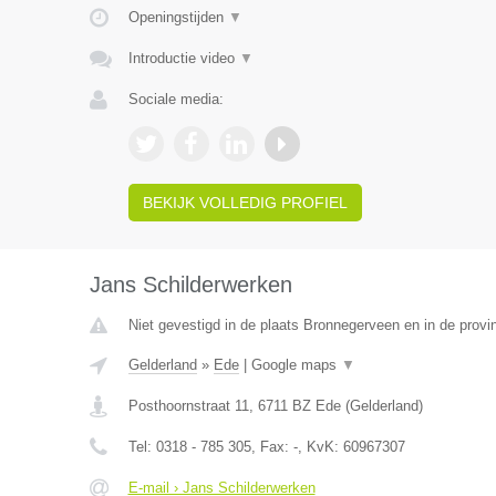
Openingstijden
▼
Introductie video
▼
Sociale media:
BEKIJK VOLLEDIG PROFIEL
Jans Schilderwerken
Niet gevestigd in de plaats Bronnegerveen en in de provi
Gelderland
»
Ede
|
Google maps
▼
Posthoornstraat 11
,
6711 BZ
Ede
(
Gelderland
)
Tel:
0318 - 785 305
, Fax:
-
, KvK:
60967307
E-mail › Jans Schilderwerken