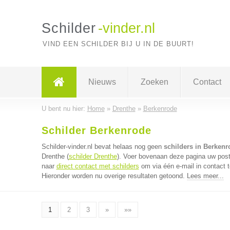
Schilder
-vinder.nl
VIND EEN SCHILDER BIJ U IN DE BUURT!
Nieuws
Zoeken
Contact
U bent nu hier:
Home
»
Drenthe
»
Berkenrode
Schilder Berkenrode
Schilder-vinder.nl bevat helaas nog geen
schilders in Berkenr
Drenthe (
schilder Drenthe
). Voer bovenaan deze pagina uw postc
naar
direct contact met schilders
om via één e-mail in contact 
Hieronder worden nu overige resultaten getoond.
Lees meer...
1
2
3
»
»»