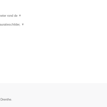
ometer rond de
▼
auratieschilder,
▼
 Drenthe.