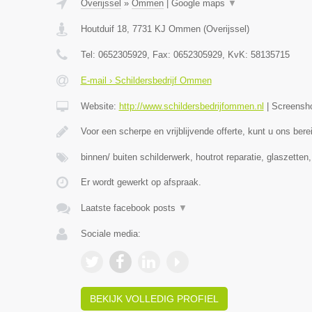
Overijssel
»
Ommen
|
Google maps
▼
Houtduif 18
,
7731 KJ
Ommen
(
Overijssel
)
Tel:
0652305929
, Fax:
0652305929
, KvK:
58135715
E-mail › Schildersbedrijf Ommen
Website:
http://www.schildersbedrijfommen.nl
|
Screensh
Voor een scherpe en vrijblijvende offerte, kunt u ons ber
binnen/ buiten schilderwerk, houtrot reparatie, glaszetten
Er wordt gewerkt op afspraak.
Laatste facebook posts
▼
Sociale media:
BEKIJK VOLLEDIG PROFIEL