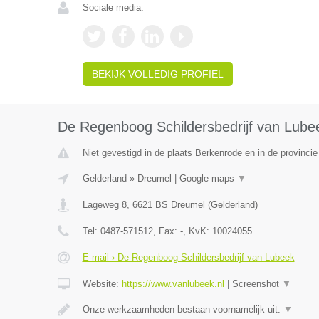
Sociale media:
BEKIJK VOLLEDIG PROFIEL
De Regenboog Schildersbedrijf van Lube
Niet gevestigd in de plaats Berkenrode en in de provincie
Gelderland
»
Dreumel
|
Google maps
▼
Lageweg 8
,
6621 BS
Dreumel
(
Gelderland
)
Tel:
0487-571512
, Fax:
-
, KvK:
10024055
E-mail › De Regenboog Schildersbedrijf van Lubeek
Website:
https://www.vanlubeek.nl
|
Screenshot
▼
Onze werkzaamheden bestaan voornamelijk uit:
▼