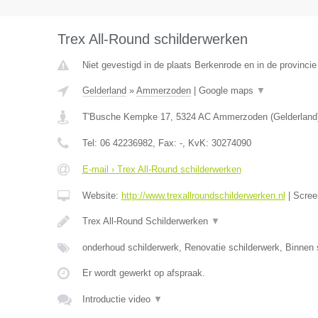
Trex All-Round schilderwerken
Niet gevestigd in de plaats Berkenrode en in de provincie
Gelderland
»
Ammerzoden
|
Google maps
▼
T'Busche Kempke 17
,
5324 AC
Ammerzoden
(
Gelderland
Tel:
06 42236982
, Fax:
-
, KvK:
30274090
E-mail › Trex All-Round schilderwerken
Website:
http://www.trexallroundschilderwerken.nl
|
Scree
Trex All-Round Schilderwerken
▼
onderhoud schilderwerk, Renovatie schilderwerk, Binnen 
Er wordt gewerkt op afspraak.
Introductie video
▼