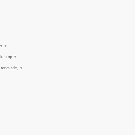
ot
▼
eiken op
▼
, renovatie,
▼