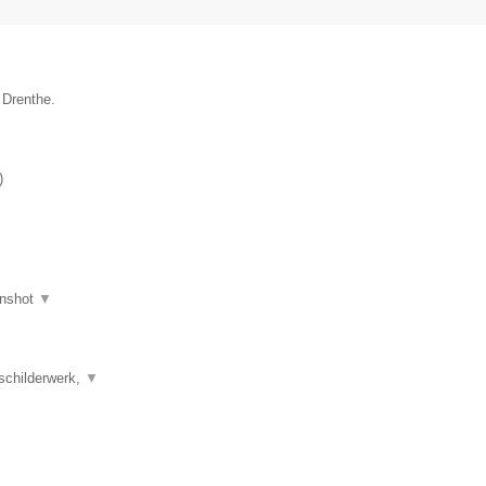
 Drenthe.
)
nshot
▼
schilderwerk,
▼