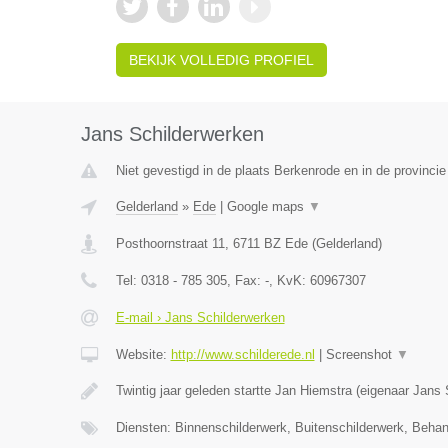
BEKIJK VOLLEDIG PROFIEL
Jans Schilderwerken
Niet gevestigd in de plaats Berkenrode en in de provincie
Gelderland
»
Ede
|
Google maps
▼
Posthoornstraat 11
,
6711 BZ
Ede
(
Gelderland
)
Tel:
0318 - 785 305
, Fax:
-
, KvK:
60967307
E-mail › Jans Schilderwerken
Website:
http://www.schilderede.nl
|
Screenshot
▼
Twintig jaar geleden startte Jan Hiemstra (eigenaar Jans
Diensten: Binnenschilderwerk, Buitenschilderwerk, Beha