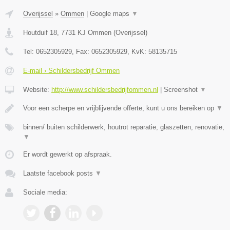
Overijssel
»
Ommen
|
Google maps
▼
Houtduif 18
,
7731 KJ
Ommen
(
Overijssel
)
Tel:
0652305929
, Fax:
0652305929
, KvK:
58135715
E-mail › Schildersbedrijf Ommen
Website:
http://www.schildersbedrijfommen.nl
|
Screenshot
▼
Voor een scherpe en vrijblijvende offerte, kunt u ons bereiken op
▼
binnen/ buiten schilderwerk, houtrot reparatie, glaszetten, renovatie,
▼
Er wordt gewerkt op afspraak.
Laatste facebook posts
▼
Sociale media: