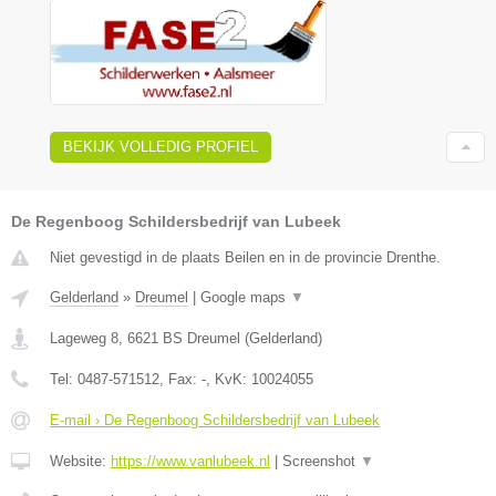
BEKIJK VOLLEDIG PROFIEL
De Regenboog Schildersbedrijf van Lubeek
Niet gevestigd in de plaats Beilen en in de provincie Drenthe.
Gelderland
»
Dreumel
|
Google maps
▼
Lageweg 8
,
6621 BS
Dreumel
(
Gelderland
)
Tel:
0487-571512
, Fax:
-
, KvK:
10024055
E-mail › De Regenboog Schildersbedrijf van Lubeek
Website:
https://www.vanlubeek.nl
|
Screenshot
▼