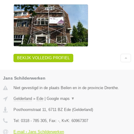
BEKIJK VOLLEDIG PROFIEL
Jans Schilderwerken
Niet gevestigd in de plaats Beilen en in de provincie Drenthe.
Gelderland
»
Ede
|
Google maps
▼
Posthoornstraat 11
,
6711 BZ
Ede
(
Gelderland
)
Tel:
0318 - 785 305
, Fax:
-
, KvK:
60967307
E-mail › Jans Schilderwerken