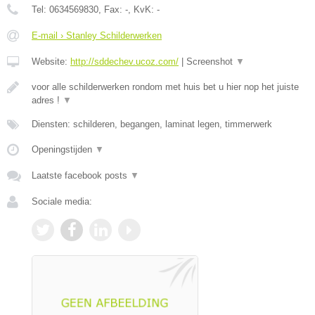
Tel:
0634569830
, Fax:
-
, KvK:
-
E-mail › Stanley Schilderwerken
Website:
http://sddechev.ucoz.com/
|
Screenshot
▼
voor alle schilderwerken rondom met huis bet u hier nop het juiste
adres !
▼
Diensten: schilderen, begangen, laminat legen, timmerwerk
Openingstijden
▼
Laatste facebook posts
▼
Sociale media: