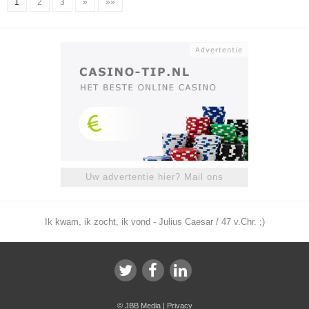
1
2
3
»
»»
Uw advertentie hier? Mail ons
Ik kwam, ik zocht, ik vond - Julius Caesar / 47 v.Chr. ;)
©
JBB Media
|
Privacy