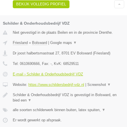
BEKIJK VOLLEDIG PROFIEL
Schilder & Onderhoudsbedrijf VDZ
Niet gevestigd in de plaats Beilen en in de provincie Drenthe.
Friesland
»
Bolsward
|
Google maps
▼
Dr joost halbertsmastraat 27
,
8701 EV
Bolsward
(
Friesland
)
Tel:
0610690666
, Fax:
-
, KvK:
68529511
E-mail › Schilder & Onderhoudsbedrijf VDZ
Website:
https://www.schildersbedrijf-vdz.nl
|
Screenshot
▼
Schilder & Onderhoudsbedrijf VDZ is gevestigd in Bolsward, en
bied een
▼
alle soorten schilderwerk binnen buiten, latex spuiten,
▼
Er wordt gewerkt op afspraak.