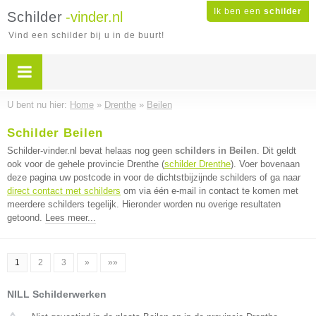
Ik ben een
schilder
Schilder
-vinder.nl
Vind een schilder bij u in de buurt!
U bent nu hier:
Home
»
Drenthe
»
Beilen
Schilder Beilen
Schilder-vinder.nl bevat helaas nog geen
schilders in Beilen
. Dit geldt
ook voor de gehele provincie Drenthe (
schilder Drenthe
). Voer bovenaan
deze pagina uw postcode in voor de dichtstbijzijnde schilders of ga naar
direct contact met schilders
om via één e-mail in contact te komen met
meerdere schilders tegelijk. Hieronder worden nu overige resultaten
getoond.
Lees meer...
1
2
3
»
»»
NILL Schilderwerken