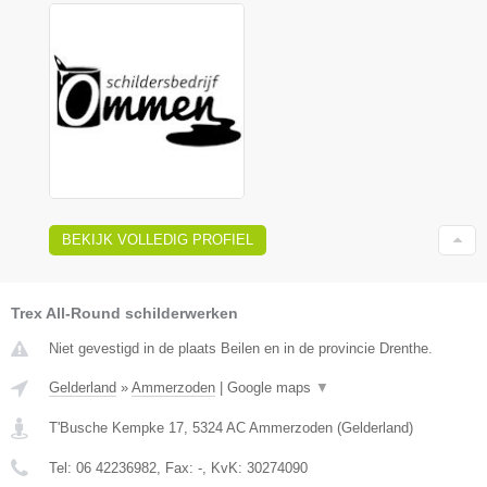
BEKIJK VOLLEDIG PROFIEL
Trex All-Round schilderwerken
Niet gevestigd in de plaats Beilen en in de provincie Drenthe.
Gelderland
»
Ammerzoden
|
Google maps
▼
T'Busche Kempke 17
,
5324 AC
Ammerzoden
(
Gelderland
)
Tel:
06 42236982
, Fax:
-
, KvK:
30274090