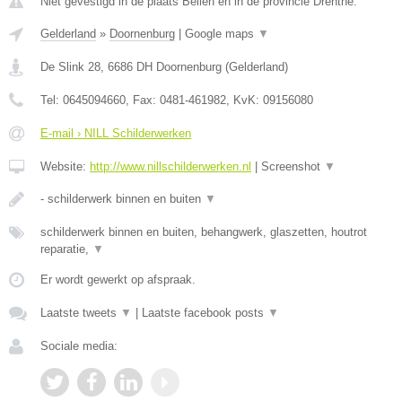
Niet gevestigd in de plaats Beilen en in de provincie Drenthe.
Gelderland
»
Doornenburg
|
Google maps
▼
De Slink 28
,
6686 DH
Doornenburg
(
Gelderland
)
Tel:
0645094660
, Fax:
0481-461982
, KvK:
09156080
E-mail › NILL Schilderwerken
Website:
http://www.nillschilderwerken.nl
|
Screenshot
▼
- schilderwerk binnen en buiten
▼
schilderwerk binnen en buiten, behangwerk, glaszetten, houtrot
reparatie,
▼
Er wordt gewerkt op afspraak.
Laatste tweets
▼
|
Laatste facebook posts
▼
Sociale media: