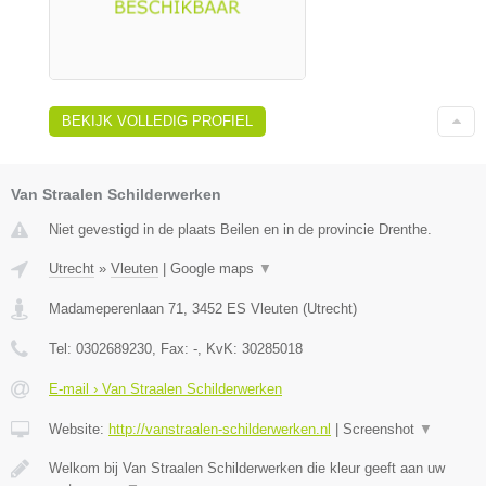
BEKIJK VOLLEDIG PROFIEL
Van Straalen Schilderwerken
Niet gevestigd in de plaats Beilen en in de provincie Drenthe.
Utrecht
»
Vleuten
|
Google maps
▼
Madameperenlaan 71
,
3452 ES
Vleuten
(
Utrecht
)
Tel:
0302689230
, Fax:
-
, KvK:
30285018
E-mail › Van Straalen Schilderwerken
Website:
http://vanstraalen-schilderwerken.nl
|
Screenshot
▼
Welkom bij Van Straalen Schilderwerken die kleur geeft aan uw