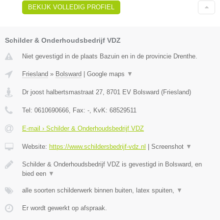
BEKIJK VOLLEDIG PROFIEL
Schilder & Onderhoudsbedrijf VDZ
Niet gevestigd in de plaats Bazuin en in de provincie Drenthe.
Friesland
»
Bolsward
|
Google maps
▼
Dr joost halbertsmastraat 27
,
8701 EV
Bolsward
(
Friesland
)
Tel:
0610690666
, Fax:
-
, KvK:
68529511
E-mail › Schilder & Onderhoudsbedrijf VDZ
Website:
https://www.schildersbedrijf-vdz.nl
|
Screenshot
▼
Schilder & Onderhoudsbedrijf VDZ is gevestigd in Bolsward, en
bied een
▼
alle soorten schilderwerk binnen buiten, latex spuiten,
▼
Er wordt gewerkt op afspraak.