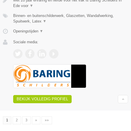
Met 20 jaar ervaring en liefde voor het vak is Baring Schilders in
Ede voor
▼
Binnen- en buitenschilderwerk, Glaszetten, Wandafwerking,
Spuitwerk, Latex
▼
Openingstijden
▼
Sociale media:
BEKIJK VOLLEDIG PROFIEL
1
2
3
»
»»