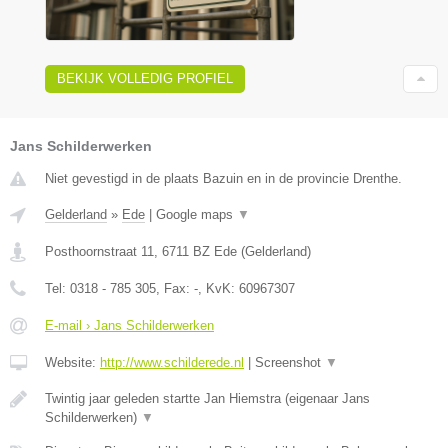
BEKIJK VOLLEDIG PROFIEL
Jans Schilderwerken
Niet gevestigd in de plaats Bazuin en in de provincie Drenthe.
Gelderland
»
Ede
|
Google maps
▼
Posthoornstraat 11
,
6711 BZ
Ede
(
Gelderland
)
Tel:
0318 - 785 305
, Fax:
-
, KvK:
60967307
E-mail › Jans Schilderwerken
Website:
http://www.schilderede.nl
|
Screenshot
▼
Twintig jaar geleden startte Jan Hiemstra (eigenaar Jans
Schilderwerken)
▼