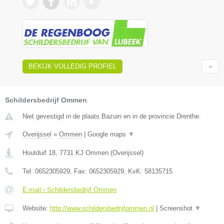
BEKIJK VOLLEDIG PROFIEL
Schildersbedrijf Ommen
Niet gevestigd in de plaats Bazuin en in de provincie Drenthe.
Overijssel
»
Ommen
|
Google maps
▼
Houtduif 18
,
7731 KJ
Ommen
(
Overijssel
)
Tel:
0652305929
, Fax:
0652305929
, KvK:
58135715
E-mail › Schildersbedrijf Ommen
Website:
http://www.schildersbedrijfommen.nl
|
Screenshot
▼