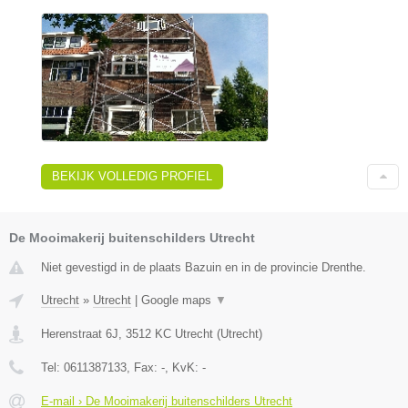
BEKIJK VOLLEDIG PROFIEL
De Mooimakerij buitenschilders Utrecht
Niet gevestigd in de plaats Bazuin en in de provincie Drenthe.
Utrecht
»
Utrecht
|
Google maps
▼
Herenstraat 6J
,
3512 KC
Utrecht
(
Utrecht
)
Tel:
0611387133
, Fax:
-
, KvK:
-
E-mail › De Mooimakerij buitenschilders Utrecht