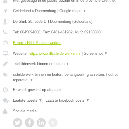
Niet gevestigd in de plaats Bazuin en in de provincie Drenthe.
Gelderland
»
Doornenburg
|
Google maps
▼
De Slink 28
,
6686 DH
Doornenburg
(
Gelderland
)
Tel:
0645094660
, Fax:
0481-461982
, KvK:
09156080
E-mail › NILL Schilderwerken
Website:
http://www.nillschilderwerken.nl
|
Screenshot
▼
- schilderwerk binnen en buiten
▼
schilderwerk binnen en buiten, behangwerk, glaszetten, houtrot
reparatie,
▼
Er wordt gewerkt op afspraak.
Laatste tweets
▼
|
Laatste facebook posts
▼
Sociale media: