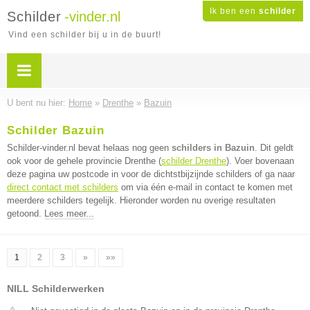
Ik ben een
schilder
Schilder
-vinder.nl
Vind een schilder bij u in de buurt!
U bent nu hier:
Home
»
Drenthe
»
Bazuin
Schilder Bazuin
Schilder-vinder.nl bevat helaas nog geen
schilders in Bazuin
. Dit geldt
ook voor de gehele provincie Drenthe (
schilder Drenthe
). Voer bovenaan
deze pagina uw postcode in voor de dichtstbijzijnde schilders of ga naar
direct contact met schilders
om via één e-mail in contact te komen met
meerdere schilders tegelijk. Hieronder worden nu overige resultaten
getoond.
Lees meer...
1
2
3
»
»»
NILL Schilderwerken