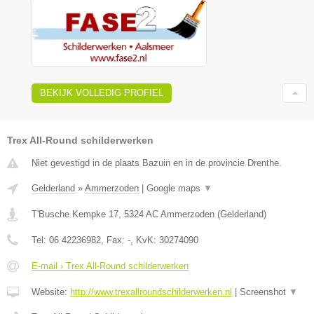
BEKIJK VOLLEDIG PROFIEL
Trex All-Round schilderwerken
Niet gevestigd in de plaats Bazuin en in de provincie Drenthe.
Gelderland
»
Ammerzoden
|
Google maps
▼
T'Busche Kempke 17
,
5324 AC
Ammerzoden
(
Gelderland
)
Tel:
06 42236982
, Fax:
-
, KvK:
30274090
E-mail › Trex All-Round schilderwerken
Website:
http://www.trexallroundschilderwerken.nl
|
Screenshot
▼