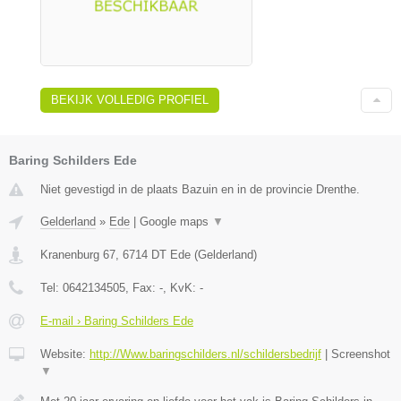
BEKIJK VOLLEDIG PROFIEL
Baring Schilders Ede
Niet gevestigd in de plaats Bazuin en in de provincie Drenthe.
Gelderland
»
Ede
|
Google maps
▼
Kranenburg 67
,
6714 DT
Ede
(
Gelderland
)
Tel:
0642134505
, Fax:
-
, KvK:
-
E-mail › Baring Schilders Ede
Website:
http://Www.baringschilders.nl/schildersbedrijf
|
Screenshot
▼