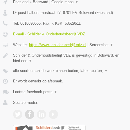
Friesland
»
Bolsward
|
Google maps
▼
Dr joost halbertsmastraat 27
,
8701 EV
Bolsward
(
Friesland
)
Tel:
0610690666
, Fax:
-
, KvK:
68529511
E-mail › Schilder & Onderhoudsbedrijf VDZ
Website:
https://www.schildersbedrijf-vdz.nl
|
Screenshot
▼
Schilder & Onderhoudsbedrijf VDZ is gevestigd in Bolsward, en
bied een
▼
alle soorten schilderwerk binnen buiten, latex spuiten,
▼
Er wordt gewerkt op afspraak.
Laatste facebook posts
▼
Sociale media: