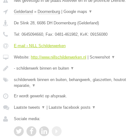
Niet gevestigd in de plaats Alteveer en in de provincie Drenthe.
Gelderland
»
Doornenburg
|
Google maps
▼
De Slink 28
,
6686 DH
Doornenburg
(
Gelderland
)
Tel:
0645094660
, Fax:
0481-461982
, KvK:
09156080
E-mail › NILL Schilderwerken
Website:
http://www.nillschilderwerken.nl
|
Screenshot
▼
- schilderwerk binnen en buiten
▼
schilderwerk binnen en buiten, behangwerk, glaszetten, houtrot
reparatie,
▼
Er wordt gewerkt op afspraak.
Laatste tweets
▼
|
Laatste facebook posts
▼
Sociale media: