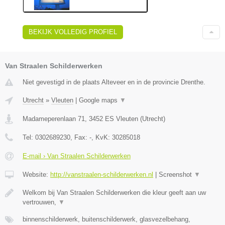
BEKIJK VOLLEDIG PROFIEL
Van Straalen Schilderwerken
Niet gevestigd in de plaats Alteveer en in de provincie Drenthe.
Utrecht
»
Vleuten
|
Google maps
▼
Madameperenlaan 71
,
3452 ES
Vleuten
(
Utrecht
)
Tel:
0302689230
, Fax:
-
, KvK:
30285018
E-mail › Van Straalen Schilderwerken
Website:
http://vanstraalen-schilderwerken.nl
|
Screenshot
▼
Welkom bij Van Straalen Schilderwerken die kleur geeft aan uw
vertrouwen,
▼
binnenschilderwerk, buitenschilderwerk, glasvezelbehang,