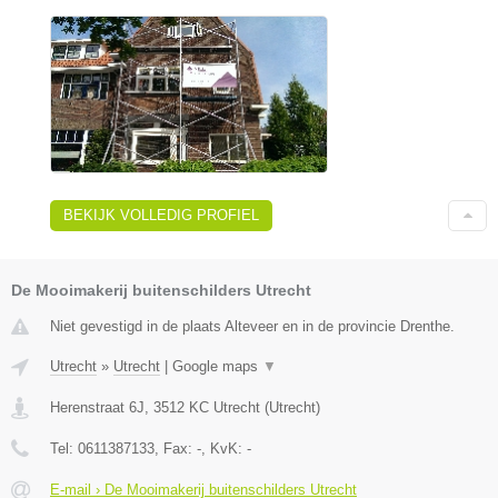
BEKIJK VOLLEDIG PROFIEL
De Mooimakerij buitenschilders Utrecht
Niet gevestigd in de plaats Alteveer en in de provincie Drenthe.
Utrecht
»
Utrecht
|
Google maps
▼
Herenstraat 6J
,
3512 KC
Utrecht
(
Utrecht
)
Tel:
0611387133
, Fax:
-
, KvK:
-
E-mail › De Mooimakerij buitenschilders Utrecht