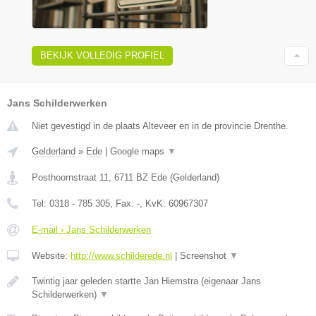
BEKIJK VOLLEDIG PROFIEL
Jans Schilderwerken
Niet gevestigd in de plaats Alteveer en in de provincie Drenthe.
Gelderland
»
Ede
|
Google maps
▼
Posthoornstraat 11
,
6711 BZ
Ede
(
Gelderland
)
Tel:
0318 - 785 305
, Fax:
-
, KvK:
60967307
E-mail › Jans Schilderwerken
Website:
http://www.schilderede.nl
|
Screenshot
▼
Twintig jaar geleden startte Jan Hiemstra (eigenaar Jans
Schilderwerken)
▼