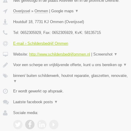
Niet gevestigd in de plaats Alteveer en in de provincie Drenthe.
Overijssel
»
Ommen
|
Google maps
▼
Houtduif 18
,
7731 KJ
Ommen
(
Overijssel
)
Tel:
0652305929
, Fax:
0652305929
, KvK:
58135715
E-mail › Schildersbedrijf Ommen
Website:
http://www.schildersbedrijfommen.nl
|
Screenshot
▼
Voor een scherpe en vrijblijvende offerte, kunt u ons bereiken op
▼
binnen/ buiten schilderwerk, houtrot reparatie, glaszetten, renovatie,
▼
Er wordt gewerkt op afspraak.
Laatste facebook posts
▼
Sociale media: