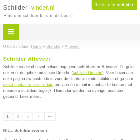
Ik ben een
schilder
Schilder
-vinder.nl
Vind een schilder bij u in de buurt!
U bent nu hier:
Home
»
Drenthe
»
Alteveer
Schilder Alteveer
Schilder-vinder.nl bevat helaas nog geen
schilders in Alteveer
. Dit geldt
ook voor de gehele provincie Drenthe (
schilder Drenthe
). Voer bovenaan
deze pagina uw postcode in voor de dichtstbijzijnde schilders of ga naar
direct contact met schilders
om via één e-mail in contact te komen met
meerdere schilders tegelijk. Hieronder worden nu overige resultaten
getoond.
Lees meer...
1
2
3
»
»»
NILL Schilderwerken