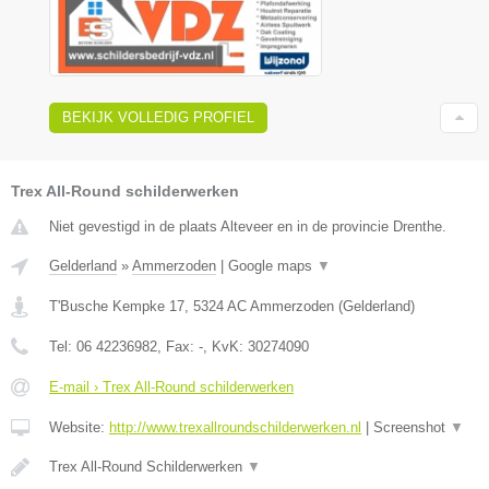
BEKIJK VOLLEDIG PROFIEL
Trex All-Round schilderwerken
Niet gevestigd in de plaats Alteveer en in de provincie Drenthe.
Gelderland
»
Ammerzoden
|
Google maps
▼
T'Busche Kempke 17
,
5324 AC
Ammerzoden
(
Gelderland
)
Tel:
06 42236982
, Fax:
-
, KvK:
30274090
E-mail › Trex All-Round schilderwerken
Website:
http://www.trexallroundschilderwerken.nl
|
Screenshot
▼
Trex All-Round Schilderwerken
▼