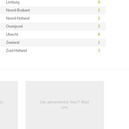
Limburg
0
Noord-Brabant
1
Noord-Holland
1
Overijssel
3
Utrecht
8
Zeeland
1
Zuid-Holland
3
il
Uw advertentie hier? Mail
ons