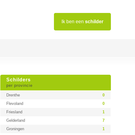
Ik ben een
schilder
Schilders
per provincie
Drenthe
0
Flevoland
0
Friesland
1
Gelderland
7
Groningen
1