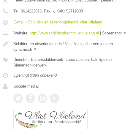
Pieter Louwersestraat 34
,
4388 EK
Oost Souburg
(
Zeeland
)
Tel:
0614223673
, Fax:
-
, KvK:
52719308
E-mail › Schilder- en afwerkingsbedrijf Vliet Vlieland
Website:
http://www.schildersbedrijfvlietvlieland.nl
|
Screenshot
▼
Schilder- en afwerkingsbedrijf Vliet Vlieland is een jong en
dynamisch
▼
Diensten: Buitenschilderwerk, Latex spuiten, Lak Spuiten,
Binnenschilderwerk
Openingstijden onbekend
Sociale media: