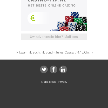
Uw advertentie hier? Mail ons
Ik kwam, ik zocht, ik vond - Julius Caesar / 47 v.Chr. ;)
©
JBB Media
|
Privacy