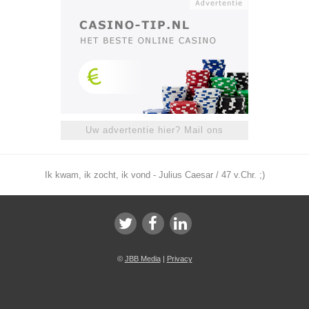
Uw advertentie hier? Mail ons
Ik kwam, ik zocht, ik vond - Julius Caesar / 47 v.Chr. ;)
©
JBB Media
|
Privacy