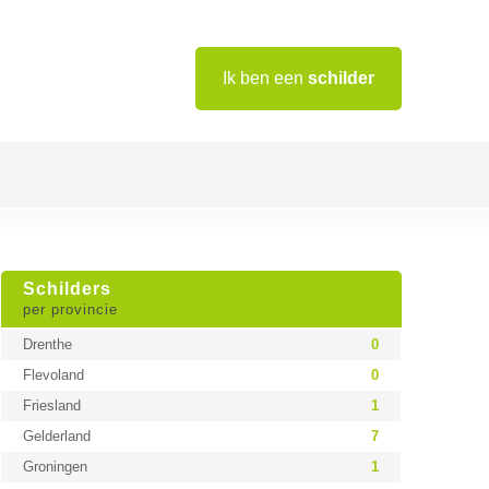
Ik ben een
schilder
Schilders
per provincie
Drenthe
0
Flevoland
0
Friesland
1
Gelderland
7
Groningen
1