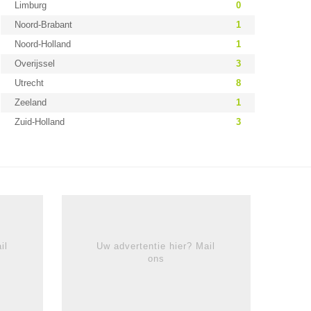
Limburg
0
Noord-Brabant
1
Noord-Holland
1
Overijssel
3
Utrecht
8
Zeeland
1
Zuid-Holland
3
il
Uw advertentie hier? Mail
ons