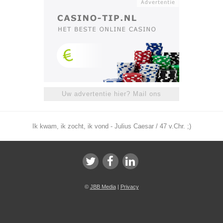
Uw advertentie hier? Mail ons
Ik kwam, ik zocht, ik vond - Julius Caesar / 47 v.Chr. ;)
©
JBB Media
|
Privacy