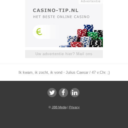
Uw advertentie hier? Mail ons
Ik kwam, ik zocht, ik vond - Julius Caesar / 47 v.Chr. ;)
©
JBB Media
|
Privacy