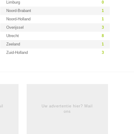
Limburg
0
Noord-Brabant
1
Noord-Holland
1
Overijssel
3
Utrecht
8
Zeeland
1
Zuid-Holland
3
il
Uw advertentie hier? Mail
ons