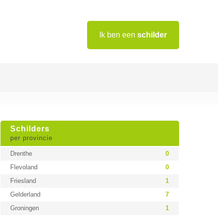
Ik ben een
schilder
Schilders
per provincie
Drenthe
0
Flevoland
0
Friesland
1
Gelderland
7
Groningen
1