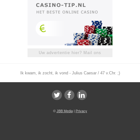
Uw advertentie hier? Mail ons
Ik kwam, ik zocht, ik vond - Julius Caesar / 47 v.Chr. ;)
©
JBB Media
|
Privacy