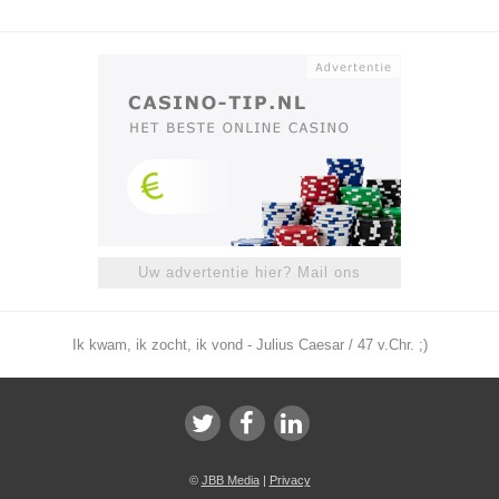
Uw advertentie hier? Mail ons
Ik kwam, ik zocht, ik vond - Julius Caesar / 47 v.Chr. ;)
©
JBB Media
|
Privacy