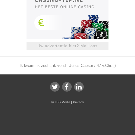
Uw advertentie hier? Mail ons
Ik kwam, ik zocht, ik vond - Julius Caesar / 47 v.Chr. ;)
©
JBB Media
|
Privacy