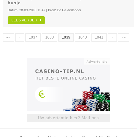
busje
Datum:
28-03-2018 11:47
| Bron:
De Gelderlander
LEES VERDER
««
«
1037
1038
1039
1040
1041
»
»»
Uw advertentie hier? Mail ons