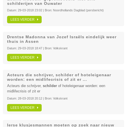
schilderijen van Ouwater
Datum:
29-03-2018 23:02
| Bron:
Noordhollands Dagblad (persbericht)
LEES VERDER
Drentse Madonna van Jozef Israëls eindelijk weer
thuis in Assen
Datum:
29-03-2018 18:47
| Bron:
Volkskrant
LEES VERDER
Acteurs die schrijver, schilder of hoteleigenaar
worden: een midlifecrisis of zit er ...
Acteurs die schrijver,
schilder
of hoteleigenaar worden: een
midlifecrisis of zit er
Datum:
28-03-2018 20:12
| Bron:
Volkskrant
LEES VERDER
Ierse klusjesmannen moeten op zoek naar nieuw