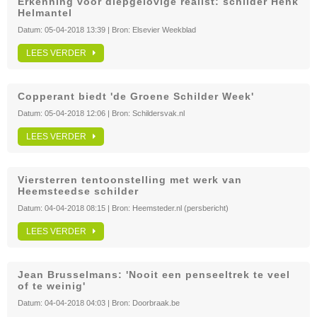
Erkenning voor diepgelovige realist: schilder Henk
Helmantel
Datum:
05-04-2018 13:39
| Bron:
Elsevier Weekblad
LEES VERDER
Copperant biedt 'de Groene Schilder Week'
Datum:
05-04-2018 12:06
| Bron:
Schildersvak.nl
LEES VERDER
Viersterren tentoonstelling met werk van
Heemsteedse schilder
Datum:
04-04-2018 08:15
| Bron:
Heemsteder.nl (persbericht)
LEES VERDER
Jean Brusselmans: 'Nooit een penseeltrek te veel
of te weinig'
Datum:
04-04-2018 04:03
| Bron:
Doorbraak.be