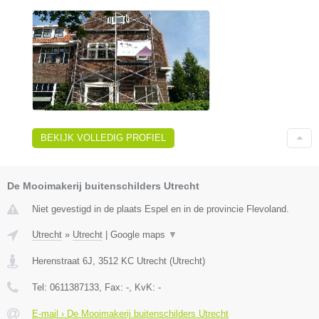
BEKIJK VOLLEDIG PROFIEL
De Mooimakerij buitenschilders Utrecht
Niet gevestigd in de plaats Espel en in de provincie Flevoland.
Utrecht
»
Utrecht
|
Google maps
▼
Herenstraat 6J
,
3512 KC
Utrecht
(
Utrecht
)
Tel:
0611387133
, Fax:
-
, KvK:
-
E-mail › De Mooimakerij buitenschilders Utrecht