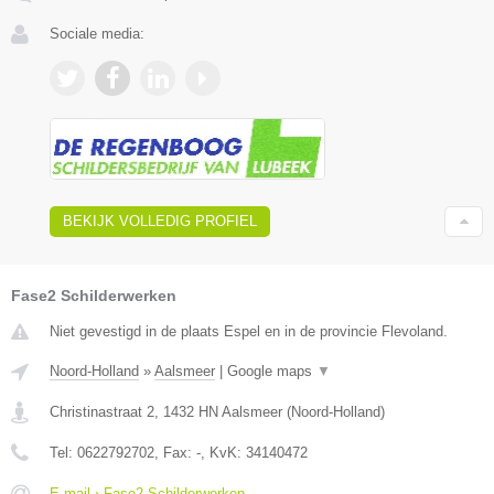
Sociale media:
BEKIJK VOLLEDIG PROFIEL
Fase2 Schilderwerken
Niet gevestigd in de plaats Espel en in de provincie Flevoland.
Noord-Holland
»
Aalsmeer
|
Google maps
▼
Christinastraat 2
,
1432 HN
Aalsmeer
(
Noord-Holland
)
Tel:
0622792702
, Fax:
-
, KvK:
34140472
E-mail › Fase2 Schilderwerken