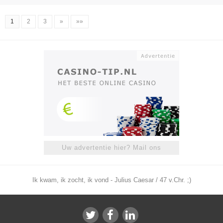
1
2
3
»
»»
Uw advertentie hier? Mail ons
Ik kwam, ik zocht, ik vond - Julius Caesar / 47 v.Chr. ;)