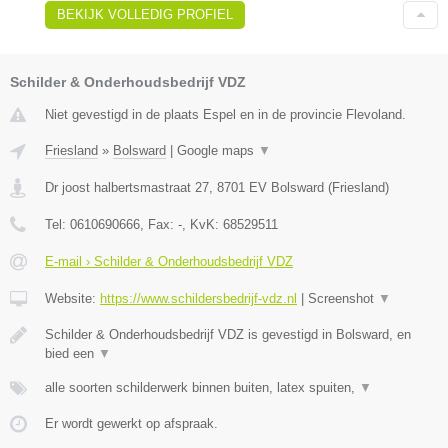
BEKIJK VOLLEDIG PROFIEL
Schilder & Onderhoudsbedrijf VDZ
Niet gevestigd in de plaats Espel en in de provincie Flevoland.
Friesland
»
Bolsward
|
Google maps
▼
Dr joost halbertsmastraat 27
,
8701 EV
Bolsward
(
Friesland
)
Tel:
0610690666
, Fax:
-
, KvK:
68529511
E-mail › Schilder & Onderhoudsbedrijf VDZ
Website:
https://www.schildersbedrijf-vdz.nl
|
Screenshot
▼
Schilder & Onderhoudsbedrijf VDZ is gevestigd in Bolsward, en
bied een
▼
alle soorten schilderwerk binnen buiten, latex spuiten,
▼
Er wordt gewerkt op afspraak.