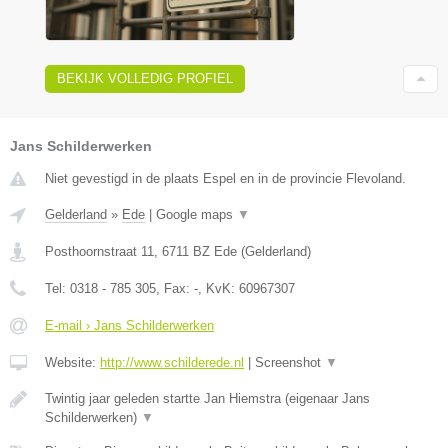
BEKIJK VOLLEDIG PROFIEL
Jans Schilderwerken
Niet gevestigd in de plaats Espel en in de provincie Flevoland.
Gelderland
»
Ede
|
Google maps
▼
Posthoornstraat 11
,
6711 BZ
Ede
(
Gelderland
)
Tel:
0318 - 785 305
, Fax:
-
, KvK:
60967307
E-mail › Jans Schilderwerken
Website:
http://www.schilderede.nl
|
Screenshot
▼
Twintig jaar geleden startte Jan Hiemstra (eigenaar Jans
Schilderwerken)
▼