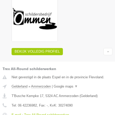
BEKIJK VOLLEDIG PROFIEL
Trex All-Round schilderwerken
Niet gevestigd in de plaats Espel en in de provincie Flevoland.
Gelderland
»
Ammerzoden
|
Google maps
▼
T'Busche Kempke 17
,
5324 AC
Ammerzoden
(
Gelderland
)
Tel:
06 42236982
, Fax:
-
, KvK:
30274090
E-mail › Trex All-Round schilderwerken