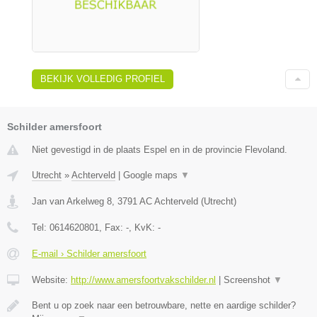
BEKIJK VOLLEDIG PROFIEL
Schilder amersfoort
Niet gevestigd in de plaats Espel en in de provincie Flevoland.
Utrecht
»
Achterveld
|
Google maps
▼
Jan van Arkelweg 8
,
3791 AC
Achterveld
(
Utrecht
)
Tel:
0614620801
, Fax:
-
, KvK:
-
E-mail › Schilder amersfoort
Website:
http://www.amersfoortvakschilder.nl
|
Screenshot
▼
Bent u op zoek naar een betrouwbare, nette en aardige schilder?