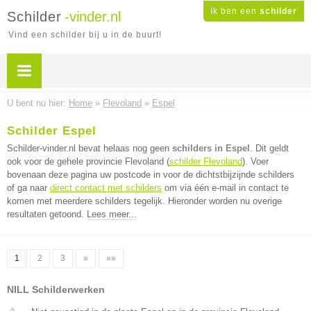
Ik ben een
schilder
Schilder
-vinder.nl
Vind een schilder bij u in de buurt!
U bent nu hier:
Home
»
Flevoland
»
Espel
Schilder Espel
Schilder-vinder.nl bevat helaas nog geen
schilders in Espel
. Dit geldt
ook voor de gehele provincie Flevoland (
schilder Flevoland
). Voer
bovenaan deze pagina uw postcode in voor de dichtstbijzijnde schilders
of ga naar
direct contact met schilders
om via één e-mail in contact te
komen met meerdere schilders tegelijk. Hieronder worden nu overige
resultaten getoond.
Lees meer...
1
2
3
»
»»
NILL Schilderwerken