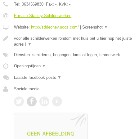
Tel:
0634569830
, Fax:
-
, KvK:
-
E-mail › Stanley Schilderwerken
Website:
http://sddechev.ucoz.com/
|
Screenshot
▼
voor alle schilderwerken rondom met huis bet u hier nop het juiste
adres !
▼
Diensten: schilderen, begangen, laminat legen, timmerwerk
Openingstijden
▼
Laatste facebook posts
▼
Sociale media: