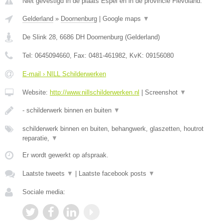
Niet gevestigd in de plaats Espel en in de provincie Flevoland.
Gelderland
»
Doornenburg
|
Google maps
▼
De Slink 28
,
6686 DH
Doornenburg
(
Gelderland
)
Tel:
0645094660
, Fax:
0481-461982
, KvK:
09156080
E-mail › NILL Schilderwerken
Website:
http://www.nillschilderwerken.nl
|
Screenshot
▼
- schilderwerk binnen en buiten
▼
schilderwerk binnen en buiten, behangwerk, glaszetten, houtrot
reparatie,
▼
Er wordt gewerkt op afspraak.
Laatste tweets
▼
|
Laatste facebook posts
▼
Sociale media: