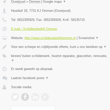
Overijssel
»
Ommen
|
Google maps
▼
Houtduif 18
,
7731 KJ
Ommen
(
Overijssel
)
Tel:
0652305929
, Fax:
0652305929
, KvK:
58135715
E-mail › Schildersbedrijf Ommen
Website:
http://www.schildersbedrijfommen.nl
|
Screenshot
▼
Voor een scherpe en vrijblijvende offerte, kunt u ons bereiken op
▼
binnen/ buiten schilderwerk, houtrot reparatie, glaszetten, renovatie,
▼
Er wordt gewerkt op afspraak.
Laatste facebook posts
▼
Sociale media: