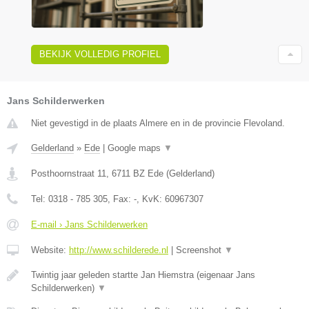
BEKIJK VOLLEDIG PROFIEL
Jans Schilderwerken
Niet gevestigd in de plaats Almere en in de provincie Flevoland.
Gelderland
»
Ede
|
Google maps
▼
Posthoornstraat 11
,
6711 BZ
Ede
(
Gelderland
)
Tel:
0318 - 785 305
, Fax:
-
, KvK:
60967307
E-mail › Jans Schilderwerken
Website:
http://www.schilderede.nl
|
Screenshot
▼
Twintig jaar geleden startte Jan Hiemstra (eigenaar Jans
Schilderwerken)
▼