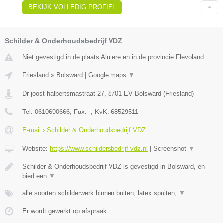
BEKIJK VOLLEDIG PROFIEL
Schilder & Onderhoudsbedrijf VDZ
Niet gevestigd in de plaats Almere en in de provincie Flevoland.
Friesland
»
Bolsward
|
Google maps
▼
Dr joost halbertsmastraat 27
,
8701 EV
Bolsward
(
Friesland
)
Tel:
0610690666
, Fax:
-
, KvK:
68529511
E-mail › Schilder & Onderhoudsbedrijf VDZ
Website:
https://www.schildersbedrijf-vdz.nl
|
Screenshot
▼
Schilder & Onderhoudsbedrijf VDZ is gevestigd in Bolsward, en
bied een
▼
alle soorten schilderwerk binnen buiten, latex spuiten,
▼
Er wordt gewerkt op afspraak.