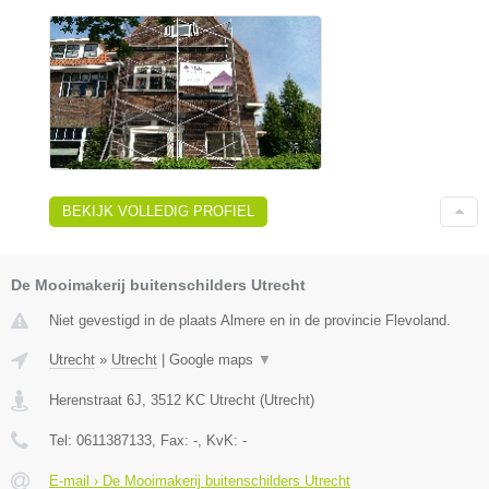
BEKIJK VOLLEDIG PROFIEL
De Mooimakerij buitenschilders Utrecht
Niet gevestigd in de plaats Almere en in de provincie Flevoland.
Utrecht
»
Utrecht
|
Google maps
▼
Herenstraat 6J
,
3512 KC
Utrecht
(
Utrecht
)
Tel:
0611387133
, Fax:
-
, KvK:
-
E-mail › De Mooimakerij buitenschilders Utrecht