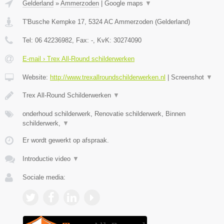
Gelderland
»
Ammerzoden
|
Google maps
▼
T'Busche Kempke 17
,
5324 AC
Ammerzoden
(
Gelderland
)
Tel:
06 42236982
, Fax:
-
, KvK:
30274090
E-mail › Trex All-Round schilderwerken
Website:
http://www.trexallroundschilderwerken.nl
|
Screenshot
▼
Trex All-Round Schilderwerken
▼
onderhoud schilderwerk, Renovatie schilderwerk, Binnen
schilderwerk,
▼
Er wordt gewerkt op afspraak.
Introductie video
▼
Sociale media: