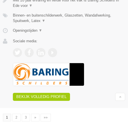
Met 20 jaar ervaring en liefde voor het vak is Baring Schilders in
Ede voor
▼
Binnen- en buitenschilderwerk, Glaszetten, Wandafwerking,
Spuitwerk, Latex
▼
Openingstijden
▼
Sociale media:
BEKIJK VOLLEDIG PROFIEL
1
2
3
»
»»