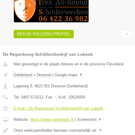
BEKIJK VOLLEDIG PROFIEL
De Regenboog Schildersbedrijf van Lubeek
Niet gevestigd in de plaats Almere en in de provincie Flevoland.
Gelderland
»
Dreumel
|
Google maps
▼
Lageweg 8
,
6621 BS
Dreumel
(
Gelderland
)
Tel:
0487-571512
, Fax:
-
, KvK:
10024055
E-mail › De Regenboog Schildersbedrijf van Lubeek
Website:
https://www.vanlubeek.nl
|
Screenshot
▼
Onze werkzaamheden bestaan voornamelijk uit:
▼