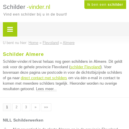
Ik ben een
schilder
Schilder
-vinder.nl
Vind een schilder bij u in de buurt!
U bent nu hier:
Home
»
Flevoland
»
Almere
Schilder Almere
Schilder-vinder.nl bevat helaas nog geen
schilders in Almere
. Dit geldt
ook voor de gehele provincie Flevoland (
schilder Flevoland
). Voer
bovenaan deze pagina uw postcode in voor de dichtstbijzijnde schilders
of ga naar
direct contact met schilders
om via één e-mail in contact te
komen met meerdere schilders tegelijk. Hieronder worden nu overige
resultaten getoond.
Lees meer...
1
2
3
»
»»
NILL Schilderwerken