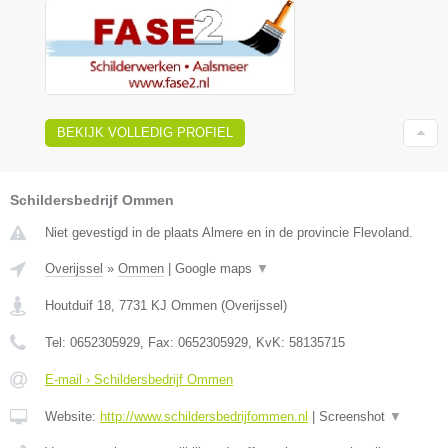
BEKIJK VOLLEDIG PROFIEL
Schildersbedrijf Ommen
Niet gevestigd in de plaats Almere en in de provincie Flevoland.
Overijssel
»
Ommen
|
Google maps
▼
Houtduif 18
,
7731 KJ
Ommen
(
Overijssel
)
Tel:
0652305929
, Fax:
0652305929
, KvK:
58135715
E-mail › Schildersbedrijf Ommen
Website:
http://www.schildersbedrijfommen.nl
|
Screenshot
▼