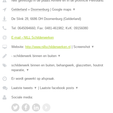
Niet gevestigd in de plaats Almere en in de provincie Flevoland.
Gelderland
»
Doornenburg
|
Google maps
▼
De Slink 28
,
6686 DH
Doornenburg
(
Gelderland
)
Tel:
0645094660
, Fax:
0481-461982
, KvK:
09156080
E-mail › NILL Schilderwerken
Website:
http://www.nillschilderwerken.nl
|
Screenshot
▼
- schilderwerk binnen en buiten
▼
schilderwerk binnen en buiten, behangwerk, glaszetten, houtrot
reparatie,
▼
Er wordt gewerkt op afspraak.
Laatste tweets
▼
|
Laatste facebook posts
▼
Sociale media: