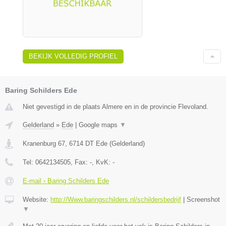
BEKIJK VOLLEDIG PROFIEL
Baring Schilders Ede
Niet gevestigd in de plaats Almere en in de provincie Flevoland.
Gelderland
»
Ede
|
Google maps
▼
Kranenburg 67
,
6714 DT
Ede
(
Gelderland
)
Tel:
0642134505
, Fax:
-
, KvK:
-
E-mail › Baring Schilders Ede
Website:
http://Www.baringschilders.nl/schildersbedrijf
|
Screenshot
▼