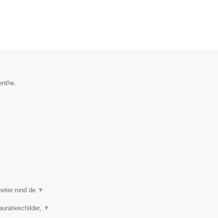
enthe.
ometer rond de
▼
auratieschilder,
▼