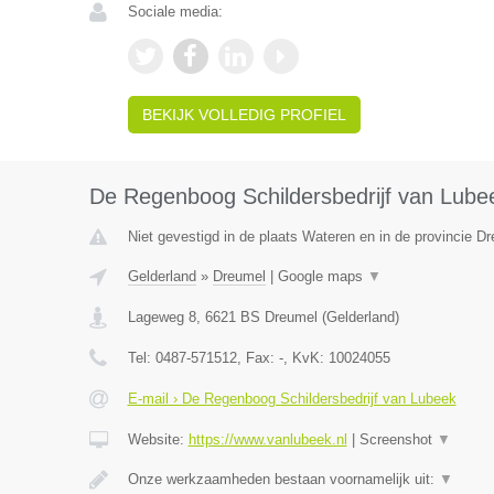
Sociale media:
BEKIJK VOLLEDIG PROFIEL
De Regenboog Schildersbedrijf van Lube
Niet gevestigd in de plaats Wateren en in de provincie Dr
Gelderland
»
Dreumel
|
Google maps
▼
Lageweg 8
,
6621 BS
Dreumel
(
Gelderland
)
Tel:
0487-571512
, Fax:
-
, KvK:
10024055
E-mail › De Regenboog Schildersbedrijf van Lubeek
Website:
https://www.vanlubeek.nl
|
Screenshot
▼
Onze werkzaamheden bestaan voornamelijk uit:
▼