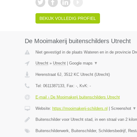
BEKIJK VOLLEDIG PROFIEL
De Mooimakerij buitenschilders Utrecht
Niet gevestigd in de plaats Wateren en in de provincie Dr
Utrecht
»
Utrecht
|
Google maps
▼
Herenstraat 6J
,
3512 KC
Utrecht
(
Utrecht
)
Tel:
0611387133
, Fax:
-
, KvK:
-
E-mail › De Mooimakerij buitenschilders Utrecht
Website:
https://mooimakerij-schilders.nl
|
Screenshot
▼
Buitenschilder voor Utrecht stad, in een straal van 2 kil
Buitenschilderwerk, Buitenschilder, Schildersbedrijf, Rest