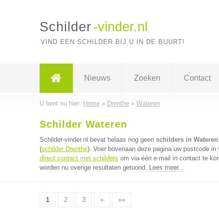
Schilder
-vinder.nl
VIND EEN SCHILDER BIJ U IN DE BUURT!
Nieuws
Zoeken
Contact
U bent nu hier:
Home
»
Drenthe
»
Wateren
Schilder Wateren
Schilder-vinder.nl bevat helaas nog geen
schilders in Wateren
(
schilder Drenthe
). Voer bovenaan deze pagina uw postcode in vo
direct contact met schilders
om via één e-mail in contact te ko
worden nu overige resultaten getoond.
Lees meer...
1
2
3
»
»»