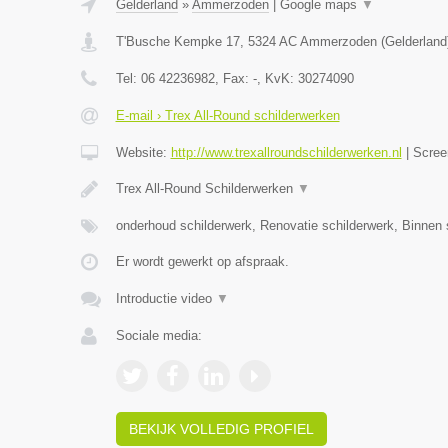
Gelderland
»
Ammerzoden
|
Google maps
▼
T'Busche Kempke 17
,
5324 AC
Ammerzoden
(
Gelderland
Tel:
06 42236982
, Fax:
-
, KvK:
30274090
E-mail › Trex All-Round schilderwerken
Website:
http://www.trexallroundschilderwerken.nl
|
Scree
Trex All-Round Schilderwerken
▼
onderhoud schilderwerk, Renovatie schilderwerk, Binnen 
Er wordt gewerkt op afspraak.
Introductie video
▼
Sociale media:
BEKIJK VOLLEDIG PROFIEL