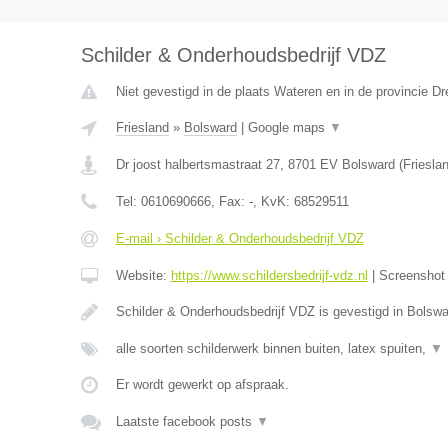
Schilder & Onderhoudsbedrijf VDZ
Niet gevestigd in de plaats Wateren en in de provincie Dr
Friesland
»
Bolsward
|
Google maps
▼
Dr joost halbertsmastraat 27
,
8701 EV
Bolsward
(
Friesla
Tel:
0610690666
, Fax:
-
, KvK:
68529511
E-mail › Schilder & Onderhoudsbedrijf VDZ
Website:
https://www.schildersbedrijf-vdz.nl
|
Screensho
Schilder & Onderhoudsbedrijf VDZ is gevestigd in Bolswa
alle soorten schilderwerk binnen buiten, latex spuiten,
▼
Er wordt gewerkt op afspraak.
Laatste facebook posts
▼