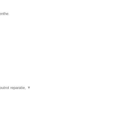
enthe.
outrot reparatie,
▼