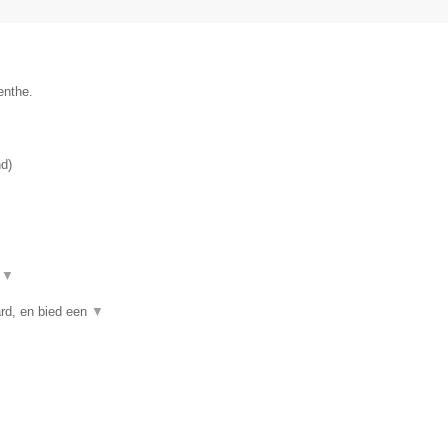
enthe.
nd
)
t
▼
rd, en bied een
▼