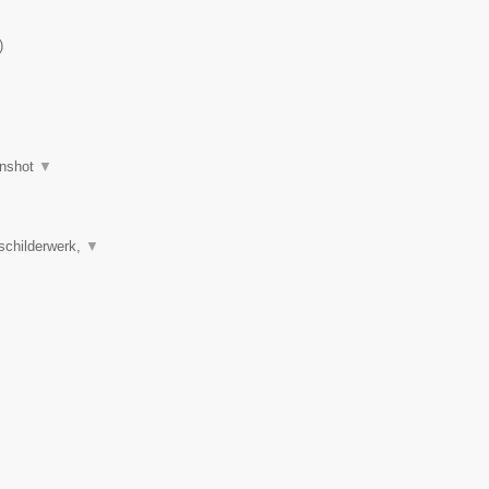
)
nshot
▼
schilderwerk,
▼