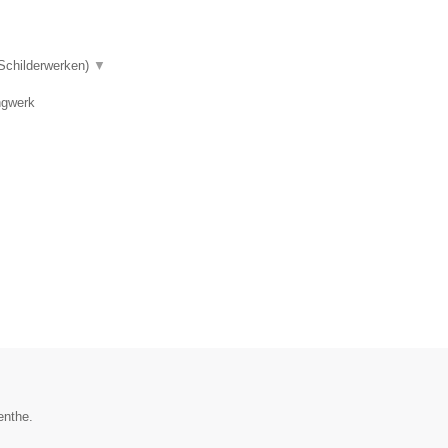
 Schilderwerken)
▼
ngwerk
enthe.