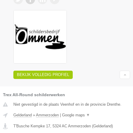
BEKIJK VOLLEDIG PROFIEL
Trex All-Round schilderwerken
Niet gevestigd in de plaats Veenhof en in de provincie Drenthe.
Gelderland
»
Ammerzoden
|
Google maps
▼
T'Busche Kempke 17
,
5324 AC
Ammerzoden
(
Gelderland
)