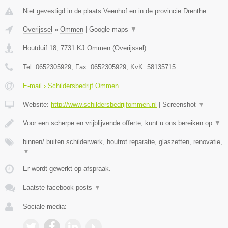
Niet gevestigd in de plaats Veenhof en in de provincie Drenthe.
Overijssel
»
Ommen
|
Google maps
▼
Houtduif 18
,
7731 KJ
Ommen
(
Overijssel
)
Tel:
0652305929
, Fax:
0652305929
, KvK:
58135715
E-mail › Schildersbedrijf Ommen
Website:
http://www.schildersbedrijfommen.nl
|
Screenshot
▼
Voor een scherpe en vrijblijvende offerte, kunt u ons bereiken op
▼
binnen/ buiten schilderwerk, houtrot reparatie, glaszetten, renovatie,
▼
Er wordt gewerkt op afspraak.
Laatste facebook posts
▼
Sociale media: