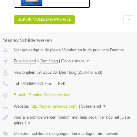
BEKIJK VOLLEDIG PROFIEL
Stanley Schilderwerken
Niet gevestigd in de plaats Veenhof en in de provincie Drenthe.
Zuid-Holland
»
Den Haag
|
Google maps
▼
Newtonplein 59
,
2562 JX
Den Haag
(
Zuid-Holland
)
Tel:
0634569830
, Fax:
-
, KvK:
-
E-mail › Stanley Schilderwerken
Website:
http://sddechev.ucoz.com/
|
Screenshot
▼
voor alle schilderwerken rondom met huis bet u hier nop het juiste
adres !
▼
Diensten: schilderen, begangen, laminat legen, timmerwerk