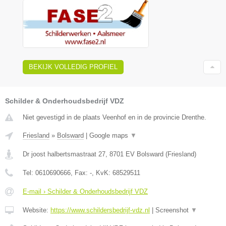
BEKIJK VOLLEDIG PROFIEL
Schilder & Onderhoudsbedrijf VDZ
Niet gevestigd in de plaats Veenhof en in de provincie Drenthe.
Friesland
»
Bolsward
|
Google maps
▼
Dr joost halbertsmastraat 27
,
8701 EV
Bolsward
(
Friesland
)
Tel:
0610690666
, Fax:
-
, KvK:
68529511
E-mail › Schilder & Onderhoudsbedrijf VDZ
Website:
https://www.schildersbedrijf-vdz.nl
|
Screenshot
▼