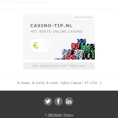
Uw advertentie hier? Mail ons
Ik kwam, ik zocht, ik vond - Julius Caesar / 47 v.Chr. ;)
©
JBB Media
|
Privacy