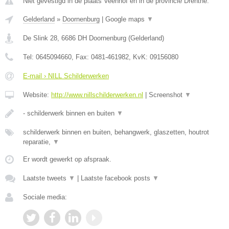
Niet gevestigd in de plaats Veenhof en in de provincie Drenthe.
Gelderland
»
Doornenburg
|
Google maps
▼
De Slink 28
,
6686 DH
Doornenburg
(
Gelderland
)
Tel:
0645094660
, Fax:
0481-461982
, KvK:
09156080
E-mail › NILL Schilderwerken
Website:
http://www.nillschilderwerken.nl
|
Screenshot
▼
- schilderwerk binnen en buiten
▼
schilderwerk binnen en buiten, behangwerk, glaszetten, houtrot
reparatie,
▼
Er wordt gewerkt op afspraak.
Laatste tweets
▼
|
Laatste facebook posts
▼
Sociale media: