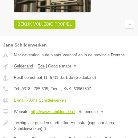
BEKIJK VOLLEDIG PROFIEL
Jans Schilderwerken
Niet gevestigd in de plaats Veenhof en in de provincie Drenthe.
Gelderland
»
Ede
|
Google maps
▼
Posthoornstraat 11
,
6711 BZ
Ede
(
Gelderland
)
Tel:
0318 - 785 305
, Fax:
-
, KvK:
60967307
E-mail › Jans Schilderwerken
Website:
http://www.schilderede.nl
|
Screenshot
▼
Twintig jaar geleden startte Jan Hiemstra (eigenaar Jans
Schilderwerken)
▼