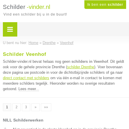
Ik ben een
schilder
Schilder
-vinder.nl
Vind een schilder bij u in de buurt!
U bent nu hier:
Home
»
Drenthe
»
Veenhof
Schilder Veenhof
Schilder-vinder.nl bevat helaas nog geen
schilders in Veenhof
. Dit geldt
ook voor de gehele provincie Drenthe (
schilder Drenthe
). Voer bovenaan
deze pagina uw postcode in voor de dichtstbijzijnde schilders of ga naar
direct contact met schilders
om via één e-mail in contact te komen met
meerdere schilders tegelijk. Hieronder worden nu overige resultaten
getoond.
Lees meer...
1
2
3
»
»»
NILL Schilderwerken