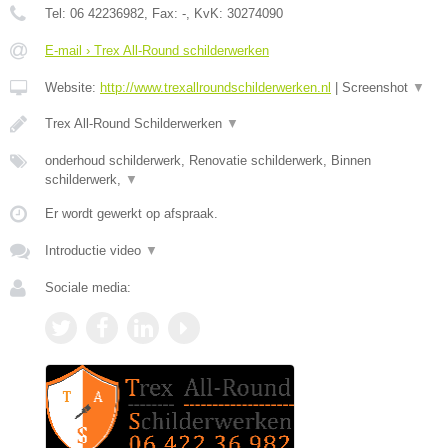
Tel:
06 42236982
, Fax:
-
, KvK:
30274090
E-mail › Trex All-Round schilderwerken
Website:
http://www.trexallroundschilderwerken.nl
|
Screenshot
▼
Trex All-Round Schilderwerken
▼
onderhoud schilderwerk, Renovatie schilderwerk, Binnen
schilderwerk,
▼
Er wordt gewerkt op afspraak.
Introductie video
▼
Sociale media: