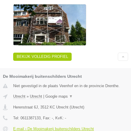
BEKIJK VOLLEDIG PROFIEL
De Mooimakerij buitenschilders Utrecht
Niet gevestigd in de plaats Veenhof en in de provincie Drenthe.
Utrecht
»
Utrecht
|
Google maps
▼
Herenstraat 6J
,
3512 KC
Utrecht
(
Utrecht
)
Tel:
0611387133
, Fax:
-
, KvK:
-
E-mail › De Mooimakerij buitenschilders Utrecht