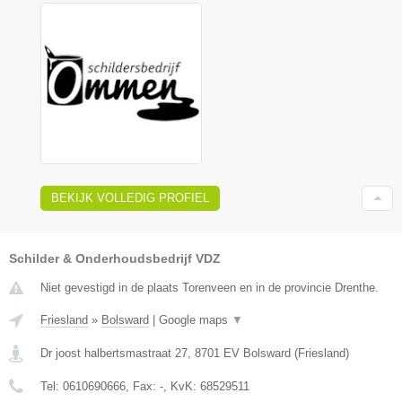
BEKIJK VOLLEDIG PROFIEL
Schilder & Onderhoudsbedrijf VDZ
Niet gevestigd in de plaats Torenveen en in de provincie Drenthe.
Friesland
»
Bolsward
|
Google maps
▼
Dr joost halbertsmastraat 27
,
8701 EV
Bolsward
(
Friesland
)
Tel:
0610690666
, Fax:
-
, KvK:
68529511