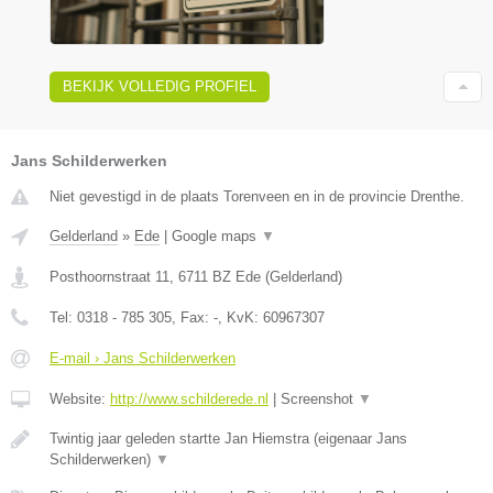
BEKIJK VOLLEDIG PROFIEL
Jans Schilderwerken
Niet gevestigd in de plaats Torenveen en in de provincie Drenthe.
Gelderland
»
Ede
|
Google maps
▼
Posthoornstraat 11
,
6711 BZ
Ede
(
Gelderland
)
Tel:
0318 - 785 305
, Fax:
-
, KvK:
60967307
E-mail › Jans Schilderwerken
Website:
http://www.schilderede.nl
|
Screenshot
▼
Twintig jaar geleden startte Jan Hiemstra (eigenaar Jans
Schilderwerken)
▼