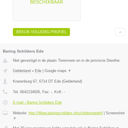
BEKIJK VOLLEDIG PROFIEL
Baring Schilders Ede
Niet gevestigd in de plaats Torenveen en in de provincie Drenthe.
Gelderland
»
Ede
|
Google maps
▼
Kranenburg 67
,
6714 DT
Ede
(
Gelderland
)
Tel:
0642134505
, Fax:
-
, KvK:
-
E-mail › Baring Schilders Ede
Website:
http://Www.baringschilders.nl/schildersbedrijf
|
Screenshot
▼