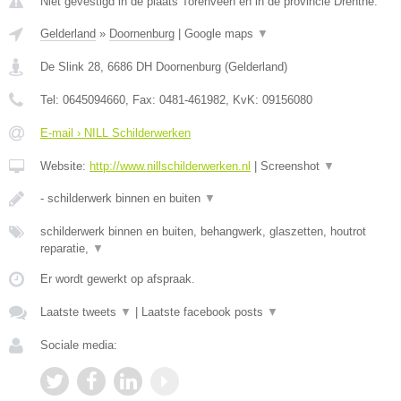
Niet gevestigd in de plaats Torenveen en in de provincie Drenthe.
Gelderland
»
Doornenburg
|
Google maps
▼
De Slink 28
,
6686 DH
Doornenburg
(
Gelderland
)
Tel:
0645094660
, Fax:
0481-461982
, KvK:
09156080
E-mail › NILL Schilderwerken
Website:
http://www.nillschilderwerken.nl
|
Screenshot
▼
- schilderwerk binnen en buiten
▼
schilderwerk binnen en buiten, behangwerk, glaszetten, houtrot
reparatie,
▼
Er wordt gewerkt op afspraak.
Laatste tweets
▼
|
Laatste facebook posts
▼
Sociale media: