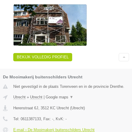
BEKIJK VOLLEDIG PROFIEL
De Mooimakerij buitenschilders Utrecht
Niet gevestigd in de plaats Torenveen en in de provincie Drenthe.
Utrecht
»
Utrecht
|
Google maps
▼
Herenstraat 6J
,
3512 KC
Utrecht
(
Utrecht
)
Tel:
0611387133
, Fax:
-
, KvK:
-
E-mail › De Mooimakerij buitenschilders Utrecht