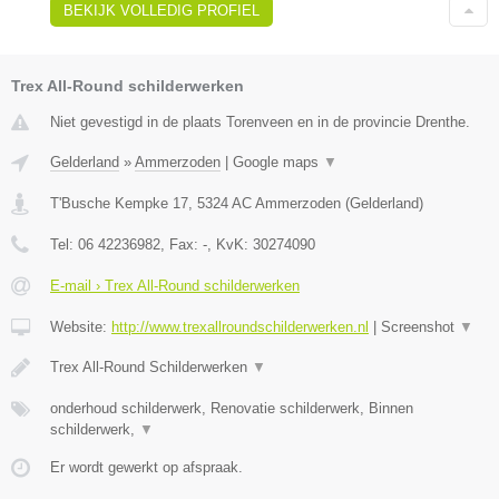
BEKIJK VOLLEDIG PROFIEL
Trex All-Round schilderwerken
Niet gevestigd in de plaats Torenveen en in de provincie Drenthe.
Gelderland
»
Ammerzoden
|
Google maps
▼
T'Busche Kempke 17
,
5324 AC
Ammerzoden
(
Gelderland
)
Tel:
06 42236982
, Fax:
-
, KvK:
30274090
E-mail › Trex All-Round schilderwerken
Website:
http://www.trexallroundschilderwerken.nl
|
Screenshot
▼
Trex All-Round Schilderwerken
▼
onderhoud schilderwerk, Renovatie schilderwerk, Binnen
schilderwerk,
▼
Er wordt gewerkt op afspraak.