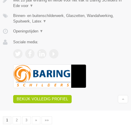
Met 20 jaar ervaring en liefde voor het vak is Baring Schilders in
Ede voor
▼
Binnen- en buitenschilderwerk, Glaszetten, Wandafwerking,
Spuitwerk, Latex
▼
Openingstijden
▼
Sociale media:
BEKIJK VOLLEDIG PROFIEL
1
2
3
»
»»