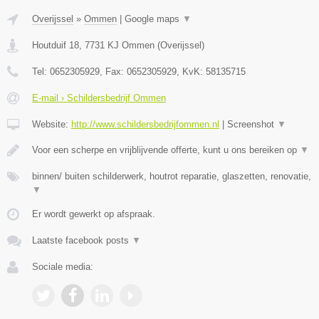
Overijssel
»
Ommen
|
Google maps
▼
Houtduif 18
,
7731 KJ
Ommen
(
Overijssel
)
Tel:
0652305929
, Fax:
0652305929
, KvK:
58135715
E-mail › Schildersbedrijf Ommen
Website:
http://www.schildersbedrijfommen.nl
|
Screenshot
▼
Voor een scherpe en vrijblijvende offerte, kunt u ons bereiken op
▼
binnen/ buiten schilderwerk, houtrot reparatie, glaszetten, renovatie,
▼
Er wordt gewerkt op afspraak.
Laatste facebook posts
▼
Sociale media: