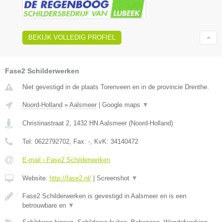
BEKIJK VOLLEDIG PROFIEL
Fase2 Schilderwerken
Niet gevestigd in de plaats Torenveen en in de provincie Drenthe.
Noord-Holland
»
Aalsmeer
|
Google maps
▼
Christinastraat 2
,
1432 HN
Aalsmeer
(
Noord-Holland
)
Tel:
0622792702
, Fax:
-
, KvK:
34140472
E-mail › Fase2 Schilderwerken
Website:
http://fase2.nl/
|
Screenshot
▼
Fase2 Schilderwerken is gevestigd in Aalsmeer en is een
betrouwbare en
▼