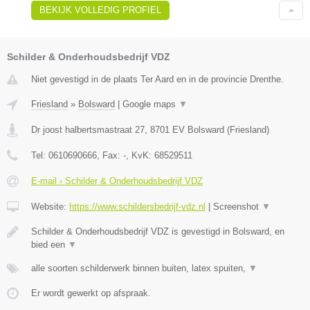
BEKIJK VOLLEDIG PROFIEL
Schilder & Onderhoudsbedrijf VDZ
Niet gevestigd in de plaats Ter Aard en in de provincie Drenthe.
Friesland
»
Bolsward
|
Google maps
▼
Dr joost halbertsmastraat 27
,
8701 EV
Bolsward
(
Friesland
)
Tel:
0610690666
, Fax:
-
, KvK:
68529511
E-mail › Schilder & Onderhoudsbedrijf VDZ
Website:
https://www.schildersbedrijf-vdz.nl
|
Screenshot
▼
Schilder & Onderhoudsbedrijf VDZ is gevestigd in Bolsward, en
bied een
▼
alle soorten schilderwerk binnen buiten, latex spuiten,
▼
Er wordt gewerkt op afspraak.