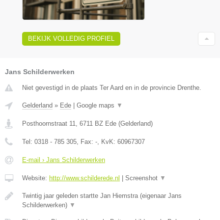
BEKIJK VOLLEDIG PROFIEL
Jans Schilderwerken
Niet gevestigd in de plaats Ter Aard en in de provincie Drenthe.
Gelderland
»
Ede
|
Google maps
▼
Posthoornstraat 11
,
6711 BZ
Ede
(
Gelderland
)
Tel:
0318 - 785 305
, Fax:
-
, KvK:
60967307
E-mail › Jans Schilderwerken
Website:
http://www.schilderede.nl
|
Screenshot
▼
Twintig jaar geleden startte Jan Hiemstra (eigenaar Jans
Schilderwerken)
▼