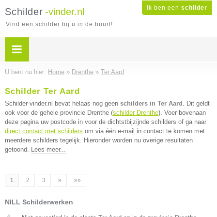
Ik ben een
schilder
Schilder
-vinder.nl
Vind een schilder bij u in de buurt!
U bent nu hier:
Home
»
Drenthe
»
Ter Aard
Schilder Ter Aard
Schilder-vinder.nl bevat helaas nog geen
schilders in Ter Aard
. Dit geldt
ook voor de gehele provincie Drenthe (
schilder Drenthe
). Voer bovenaan
deze pagina uw postcode in voor de dichtstbijzijnde schilders of ga naar
direct contact met schilders
om via één e-mail in contact te komen met
meerdere schilders tegelijk. Hieronder worden nu overige resultaten
getoond.
Lees meer...
1
2
3
»
»»
NILL Schilderwerken