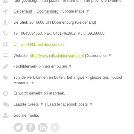
Niet gevestigd in de plaats Ter Aard en in de provincie Drenthe.
Gelderland
»
Doornenburg
|
Google maps
▼
De Slink 28
,
6686 DH
Doornenburg
(
Gelderland
)
Tel:
0645094660
, Fax:
0481-461982
, KvK:
09156080
E-mail › NILL Schilderwerken
Website:
http://www.nillschilderwerken.nl
|
Screenshot
▼
- schilderwerk binnen en buiten
▼
schilderwerk binnen en buiten, behangwerk, glaszetten, houtrot
reparatie,
▼
Er wordt gewerkt op afspraak.
Laatste tweets
▼
|
Laatste facebook posts
▼
Sociale media: