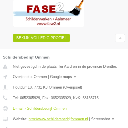
BEKIJK VOLLEDIG PROFIEL
Schildersbedrijf Ommen
Niet gevestigd in de plaats Ter Aard en in de provincie Drenthe.
Overijssel
»
Ommen
|
Google maps
▼
Houtduif 18
,
7731 KJ
Ommen
(
Overijssel
)
Tel:
0652305929
, Fax:
0652305929
, KvK:
58135715
E-mail › Schildersbedrijf Ommen
Website:
http://www.schildersbedrijfommen.nl
|
Screenshot
▼