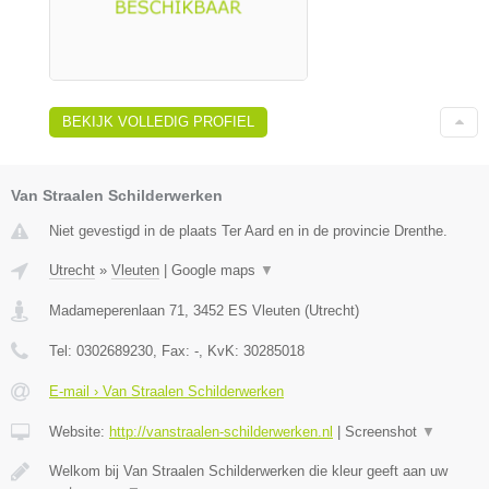
BEKIJK VOLLEDIG PROFIEL
Van Straalen Schilderwerken
Niet gevestigd in de plaats Ter Aard en in de provincie Drenthe.
Utrecht
»
Vleuten
|
Google maps
▼
Madameperenlaan 71
,
3452 ES
Vleuten
(
Utrecht
)
Tel:
0302689230
, Fax:
-
, KvK:
30285018
E-mail › Van Straalen Schilderwerken
Website:
http://vanstraalen-schilderwerken.nl
|
Screenshot
▼
Welkom bij Van Straalen Schilderwerken die kleur geeft aan uw