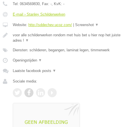
Tel:
0634569830
, Fax:
-
, KvK:
-
E-mail › Stanley Schilderwerken
Website:
http://sddechev.ucoz.com/
|
Screenshot
▼
voor alle schilderwerken rondom met huis bet u hier nop het juiste
adres !
▼
Diensten: schilderen, begangen, laminat legen, timmerwerk
Openingstijden
▼
Laatste facebook posts
▼
Sociale media: