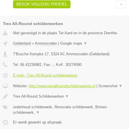
BEKIJK VOLLEDIG PROFIEL
Trex All-Round schilderwerken
Niet gevestigd in de plaats Ter Aard en in de provincie Drenthe.
Gelderland
»
Ammerzoden
|
Google maps
▼
T'Busche Kempke 17
,
5324 AC
Ammerzoden
(
Gelderland
)
Tel:
06 42236982
, Fax:
-
, KvK:
30274090
E-mail › Trex All-Round schilderwerken
Website:
http://www.trexallroundschilderwerken.nl
|
Screenshot
▼
Trex All-Round Schilderwerken
▼
onderhoud schilderwerk, Renovatie schilderwerk, Binnen
schilderwerk,
▼
Er wordt gewerkt op afspraak.