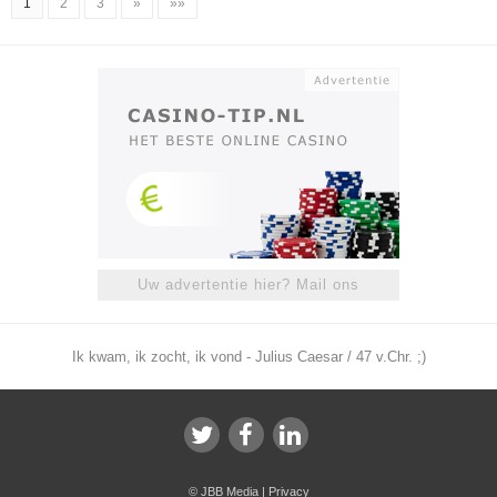
1
2
3
»
»»
Uw advertentie hier? Mail ons
Ik kwam, ik zocht, ik vond - Julius Caesar / 47 v.Chr. ;)
©
JBB Media
|
Privacy