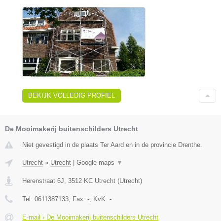
BEKIJK VOLLEDIG PROFIEL
De Mooimakerij buitenschilders Utrecht
Niet gevestigd in de plaats Ter Aard en in de provincie Drenthe.
Utrecht
»
Utrecht
|
Google maps
▼
Herenstraat 6J
,
3512 KC
Utrecht
(
Utrecht
)
Tel:
0611387133
, Fax:
-
, KvK:
-
E-mail › De Mooimakerij buitenschilders Utrecht