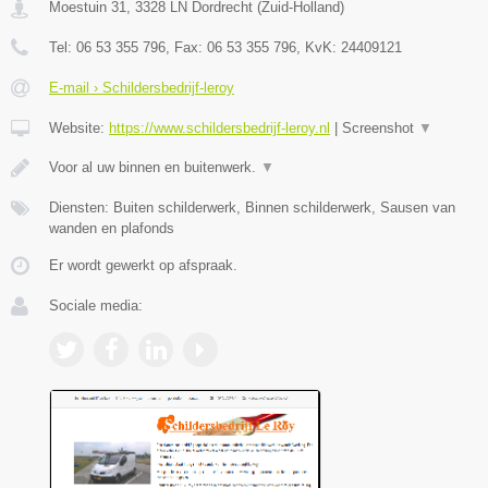
Moestuin 31
,
3328 LN
Dordrecht
(
Zuid-Holland
)
Tel:
06 53 355 796
, Fax:
06 53 355 796
, KvK:
24409121
E-mail › Schildersbedrijf-leroy
Website:
https://www.schildersbedrijf-leroy.nl
|
Screenshot
▼
Voor al uw binnen en buitenwerk.
▼
Diensten: Buiten schilderwerk, Binnen schilderwerk, Sausen van
wanden en plafonds
Er wordt gewerkt op afspraak.
Sociale media: