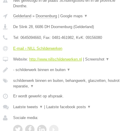
Niet gevestigd in de plaats Schuilingsoord en in de provincie
Drenthe.
Gelderland
»
Doornenburg
|
Google maps
▼
De Slink 28
,
6686 DH
Doornenburg
(
Gelderland
)
Tel:
0645094660
, Fax:
0481-461982
, KvK:
09156080
E-mail › NILL Schilderwerken
Website:
http://www.nillschilderwerken.nl
|
Screenshot
▼
- schilderwerk binnen en buiten
▼
schilderwerk binnen en buiten, behangwerk, glaszetten, houtrot
reparatie,
▼
Er wordt gewerkt op afspraak.
Laatste tweets
▼
|
Laatste facebook posts
▼
Sociale media: