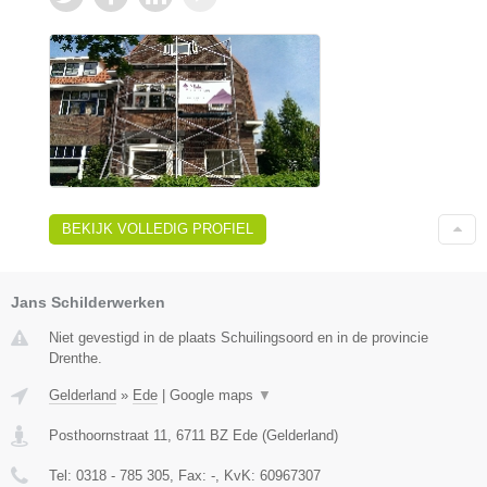
BEKIJK VOLLEDIG PROFIEL
Jans Schilderwerken
Niet gevestigd in de plaats Schuilingsoord en in de provincie
Drenthe.
Gelderland
»
Ede
|
Google maps
▼
Posthoornstraat 11
,
6711 BZ
Ede
(
Gelderland
)
Tel:
0318 - 785 305
, Fax:
-
, KvK:
60967307