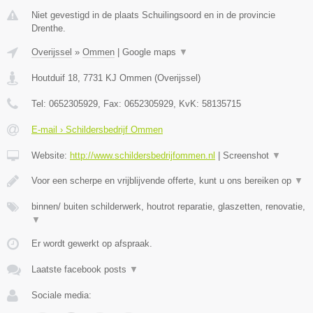
Niet gevestigd in de plaats Schuilingsoord en in de provincie
Drenthe.
Overijssel
»
Ommen
|
Google maps
▼
Houtduif 18
,
7731 KJ
Ommen
(
Overijssel
)
Tel:
0652305929
, Fax:
0652305929
, KvK:
58135715
E-mail › Schildersbedrijf Ommen
Website:
http://www.schildersbedrijfommen.nl
|
Screenshot
▼
Voor een scherpe en vrijblijvende offerte, kunt u ons bereiken op
▼
binnen/ buiten schilderwerk, houtrot reparatie, glaszetten, renovatie,
▼
Er wordt gewerkt op afspraak.
Laatste facebook posts
▼
Sociale media: