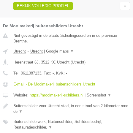
BEKIJK VOLLEDIG PROFIEL
De Mooimakerij buitenschilders Utrecht
Niet gevestigd in de plaats Schuilingsoord en in de provincie
Drenthe.
Utrecht
»
Utrecht
|
Google maps
▼
Herenstraat 6J
,
3512 KC
Utrecht
(
Utrecht
)
Tel:
0611387133
, Fax:
-
, KvK:
-
E-mail › De Mooimakerij buitenschilders Utrecht
Website:
https://mooimakerij-schilders.nl
|
Screenshot
▼
Buitenschilder voor Utrecht stad, in een straal van 2 kilometer rond
de
▼
Buitenschilderwerk, Buitenschilder, Schildersbedrijf,
Restauratieschilder,
▼