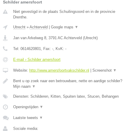
Schilder amersfoort
Niet gevestigd in de plaats Schuilingsoord en in de provincie
Drenthe.
Utrecht
»
Achterveld
|
Google maps
▼
Jan van Arkelweg 8
,
3791 AC
Achterveld
(
Utrecht
)
Tel:
0614620801
, Fax:
-
, KvK:
-
E-mail › Schilder amersfoort
Website:
http://www.amersfoortvakschilder.nl
|
Screenshot
▼
Bent u op zoek naar een betrouwbare, nette en aardige schilder?
Mijn naam
▼
Diensten: Schilderen, Kitten, Spuiten latex, Stucen, Behangen
Openingstijden
▼
Laatste tweets
▼
Sociale media: