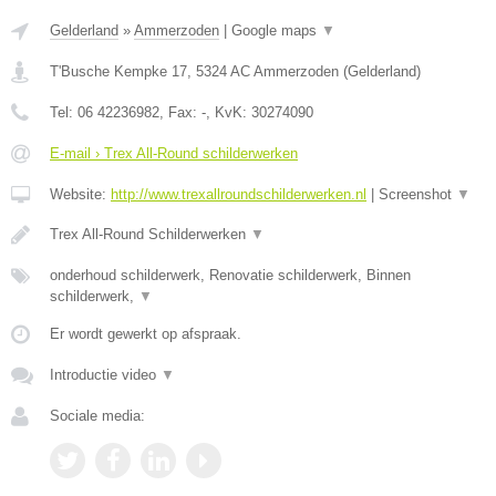
Gelderland
»
Ammerzoden
|
Google maps
▼
T'Busche Kempke 17
,
5324 AC
Ammerzoden
(
Gelderland
)
Tel:
06 42236982
, Fax:
-
, KvK:
30274090
E-mail › Trex All-Round schilderwerken
Website:
http://www.trexallroundschilderwerken.nl
|
Screenshot
▼
Trex All-Round Schilderwerken
▼
onderhoud schilderwerk, Renovatie schilderwerk, Binnen
schilderwerk,
▼
Er wordt gewerkt op afspraak.
Introductie video
▼
Sociale media: