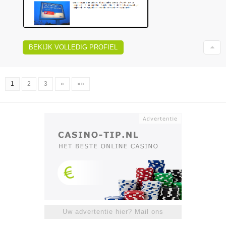
BEKIJK VOLLEDIG PROFIEL
1
2
3
»
»»
Uw advertentie hier? Mail ons