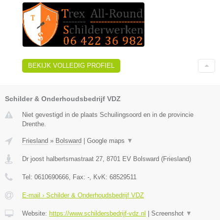
BEKIJK VOLLEDIG PROFIEL
Schilder & Onderhoudsbedrijf VDZ
Niet gevestigd in de plaats Schuilingsoord en in de provincie
Drenthe.
Friesland
»
Bolsward
|
Google maps
▼
Dr joost halbertsmastraat 27
,
8701 EV
Bolsward
(
Friesland
)
Tel:
0610690666
, Fax:
-
, KvK:
68529511
E-mail › Schilder & Onderhoudsbedrijf VDZ
Website:
https://www.schildersbedrijf-vdz.nl
|
Screenshot
▼