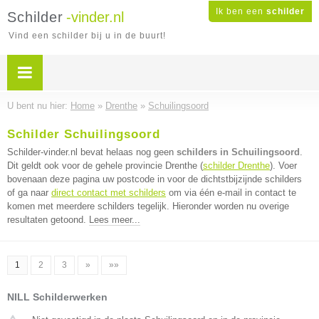
Ik ben een
schilder
Schilder
-vinder.nl
Vind een schilder bij u in de buurt!
U bent nu hier:
Home
»
Drenthe
»
Schuilingsoord
Schilder Schuilingsoord
Schilder-vinder.nl bevat helaas nog geen
schilders in Schuilingsoord
.
Dit geldt ook voor de gehele provincie Drenthe (
schilder Drenthe
). Voer
bovenaan deze pagina uw postcode in voor de dichtstbijzijnde schilders
of ga naar
direct contact met schilders
om via één e-mail in contact te
komen met meerdere schilders tegelijk. Hieronder worden nu overige
resultaten getoond.
Lees meer...
1
2
3
»
»»
NILL Schilderwerken