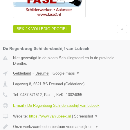
BEKIJK VOLLEDIG PROFIEL
De Regenboog Schildersbedrijf van Lubeek
Niet gevestigd in de plaats Schuilingsoord en in de provincie
Drenthe.
Gelderland
»
Dreumel
|
Google maps
▼
Lageweg 8
,
6621 BS
Dreumel
(
Gelderland
)
Tel:
0487-571512
, Fax:
-
, KvK:
10024055
E-mail › De Regenboog Schildersbedrijf van Lubeek
Website:
https://www.vanlubeek.nl
|
Screenshot
▼
Onze werkzaamheden bestaan voornamelijk uit:
▼