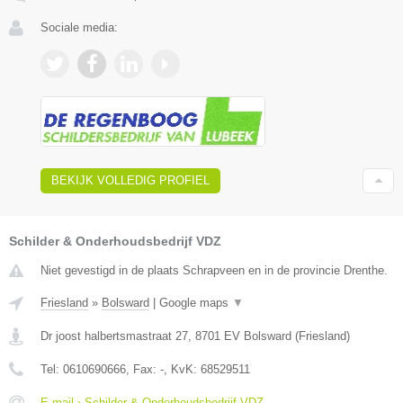
Sociale media:
BEKIJK VOLLEDIG PROFIEL
Schilder & Onderhoudsbedrijf VDZ
Niet gevestigd in de plaats Schrapveen en in de provincie Drenthe.
Friesland
»
Bolsward
|
Google maps
▼
Dr joost halbertsmastraat 27
,
8701 EV
Bolsward
(
Friesland
)
Tel:
0610690666
, Fax:
-
, KvK:
68529511
E-mail › Schilder & Onderhoudsbedrijf VDZ