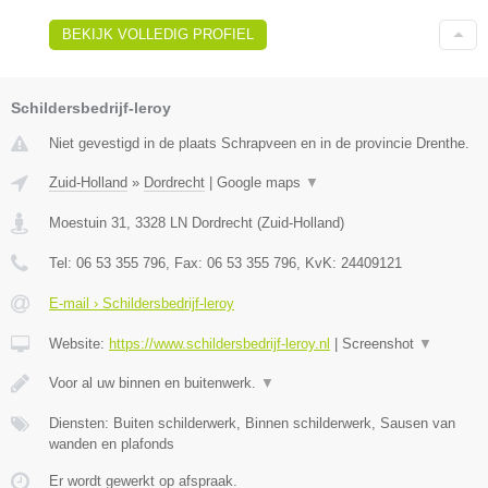
BEKIJK VOLLEDIG PROFIEL
Schildersbedrijf-leroy
Niet gevestigd in de plaats Schrapveen en in de provincie Drenthe.
Zuid-Holland
»
Dordrecht
|
Google maps
▼
Moestuin 31
,
3328 LN
Dordrecht
(
Zuid-Holland
)
Tel:
06 53 355 796
, Fax:
06 53 355 796
, KvK:
24409121
E-mail › Schildersbedrijf-leroy
Website:
https://www.schildersbedrijf-leroy.nl
|
Screenshot
▼
Voor al uw binnen en buitenwerk.
▼
Diensten: Buiten schilderwerk, Binnen schilderwerk, Sausen van
wanden en plafonds
Er wordt gewerkt op afspraak.