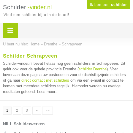
Ik ben een
schilder
Schilder
-vinder.nl
Vind een schilder bij u in de buurt!
U bent nu hier:
Home
»
Drenthe
»
Schrapveen
Schilder Schrapveen
Schilder-vinder.nl bevat helaas nog geen
schilders in Schrapveen
. Dit
geldt ook voor de gehele provincie Drenthe (
schilder Drenthe
). Voer
bovenaan deze pagina uw postcode in voor de dichtstbijzijnde schilders
of ga naar
direct contact met schilders
om via één e-mail in contact te
komen met meerdere schilders tegelijk. Hieronder worden nu overige
resultaten getoond.
Lees meer...
1
2
3
»
»»
NILL Schilderwerken