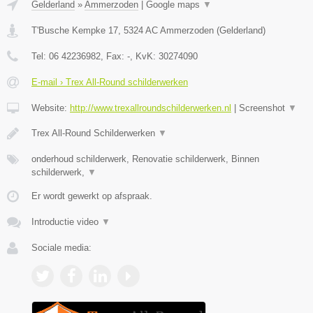
Gelderland
»
Ammerzoden
|
Google maps
▼
T'Busche Kempke 17
,
5324 AC
Ammerzoden
(
Gelderland
)
Tel:
06 42236982
, Fax:
-
, KvK:
30274090
E-mail › Trex All-Round schilderwerken
Website:
http://www.trexallroundschilderwerken.nl
|
Screenshot
▼
Trex All-Round Schilderwerken
▼
onderhoud schilderwerk, Renovatie schilderwerk, Binnen
schilderwerk,
▼
Er wordt gewerkt op afspraak.
Introductie video
▼
Sociale media: