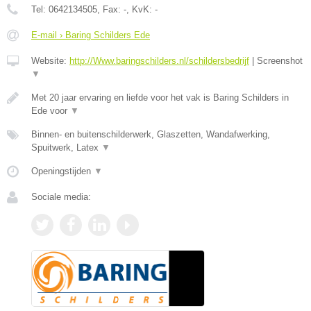
Tel:
0642134505
, Fax:
-
, KvK:
-
E-mail › Baring Schilders Ede
Website:
http://Www.baringschilders.nl/schildersbedrijf
|
Screenshot
▼
Met 20 jaar ervaring en liefde voor het vak is Baring Schilders in
Ede voor
▼
Binnen- en buitenschilderwerk, Glaszetten, Wandafwerking,
Spuitwerk, Latex
▼
Openingstijden
▼
Sociale media: