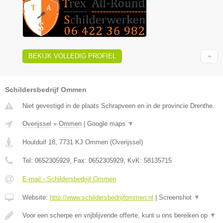
BEKIJK VOLLEDIG PROFIEL
Schildersbedrijf Ommen
Niet gevestigd in de plaats Schrapveen en in de provincie Drenthe.
Overijssel
»
Ommen
|
Google maps
▼
Houtduif 18
,
7731 KJ
Ommen
(
Overijssel
)
Tel:
0652305929
, Fax:
0652305929
, KvK:
58135715
E-mail › Schildersbedrijf Ommen
Website:
http://www.schildersbedrijfommen.nl
|
Screenshot
▼
Voor een scherpe en vrijblijvende offerte, kunt u ons bereiken op
▼