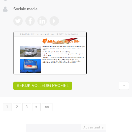
Sociale media:
BEKIJK VOLLEDIG PROFIEL
1
2
3
»
»»