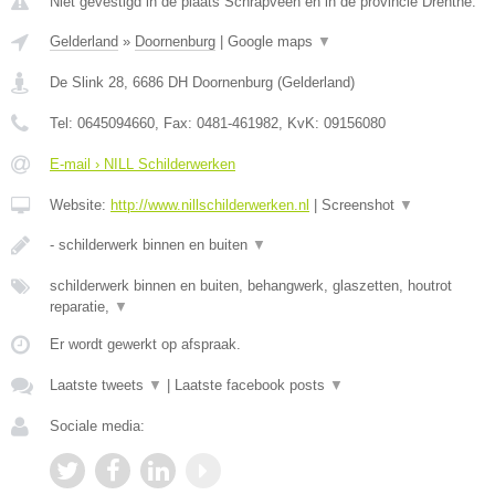
Niet gevestigd in de plaats Schrapveen en in de provincie Drenthe.
Gelderland
»
Doornenburg
|
Google maps
▼
De Slink 28
,
6686 DH
Doornenburg
(
Gelderland
)
Tel:
0645094660
, Fax:
0481-461982
, KvK:
09156080
E-mail › NILL Schilderwerken
Website:
http://www.nillschilderwerken.nl
|
Screenshot
▼
- schilderwerk binnen en buiten
▼
schilderwerk binnen en buiten, behangwerk, glaszetten, houtrot
reparatie,
▼
Er wordt gewerkt op afspraak.
Laatste tweets
▼
|
Laatste facebook posts
▼
Sociale media: