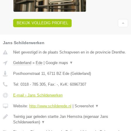
BEKIJK VOLLEDIG PROFIEL
Jans Schilderwerken
Niet gevestigd in de plaats Schrapveen en in de provincie Drenthe.
Gelderland
»
Ede
|
Google maps
▼
Posthoornstraat 11
,
6711 BZ
Ede
(
Gelderland
)
Tel:
0318 - 785 305
, Fax:
-
, KvK:
60967307
E-mail › Jans Schilderwerken
Website:
http://www.schilderede.nl
|
Screenshot
▼
Twintig jaar geleden startte Jan Hiemstra (eigenaar Jans
Schilderwerken)
▼