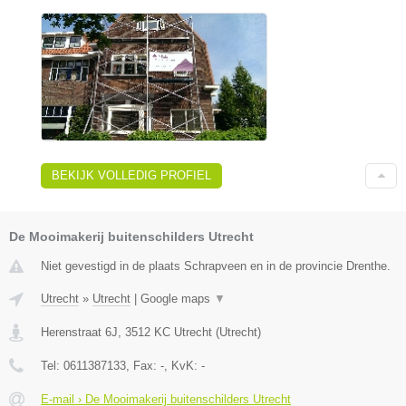
BEKIJK VOLLEDIG PROFIEL
De Mooimakerij buitenschilders Utrecht
Niet gevestigd in de plaats Schrapveen en in de provincie Drenthe.
Utrecht
»
Utrecht
|
Google maps
▼
Herenstraat 6J
,
3512 KC
Utrecht
(
Utrecht
)
Tel:
0611387133
, Fax:
-
, KvK:
-
E-mail › De Mooimakerij buitenschilders Utrecht