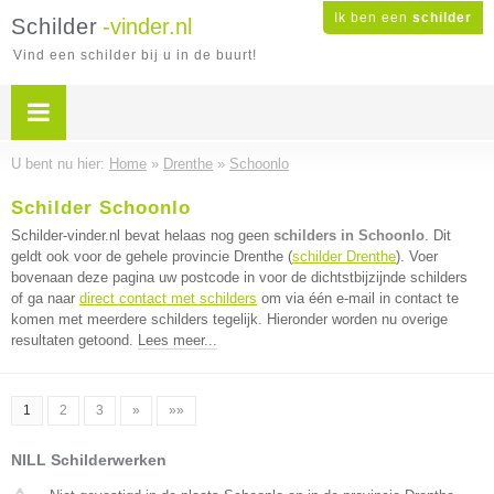
Ik ben een
schilder
Schilder
-vinder.nl
Vind een schilder bij u in de buurt!
U bent nu hier:
Home
»
Drenthe
»
Schoonlo
Schilder Schoonlo
Schilder-vinder.nl bevat helaas nog geen
schilders in Schoonlo
. Dit
geldt ook voor de gehele provincie Drenthe (
schilder Drenthe
). Voer
bovenaan deze pagina uw postcode in voor de dichtstbijzijnde schilders
of ga naar
direct contact met schilders
om via één e-mail in contact te
komen met meerdere schilders tegelijk. Hieronder worden nu overige
resultaten getoond.
Lees meer...
1
2
3
»
»»
NILL Schilderwerken