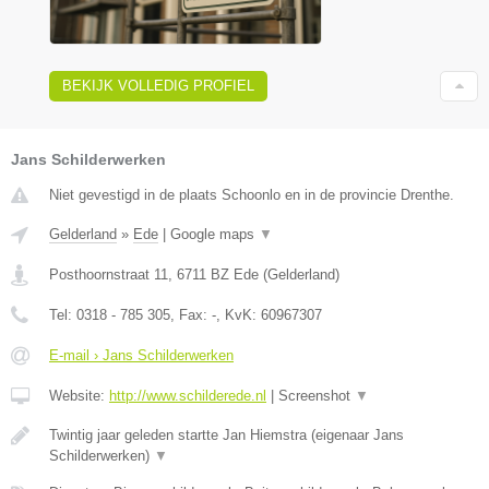
BEKIJK VOLLEDIG PROFIEL
Jans Schilderwerken
Niet gevestigd in de plaats Schoonlo en in de provincie Drenthe.
Gelderland
»
Ede
|
Google maps
▼
Posthoornstraat 11
,
6711 BZ
Ede
(
Gelderland
)
Tel:
0318 - 785 305
, Fax:
-
, KvK:
60967307
E-mail › Jans Schilderwerken
Website:
http://www.schilderede.nl
|
Screenshot
▼
Twintig jaar geleden startte Jan Hiemstra (eigenaar Jans
Schilderwerken)
▼