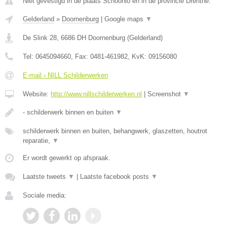
Niet gevestigd in de plaats Schoonlo en in de provincie Drenthe.
Gelderland
»
Doornenburg
|
Google maps
▼
De Slink 28
,
6686 DH
Doornenburg
(
Gelderland
)
Tel:
0645094660
, Fax:
0481-461982
, KvK:
09156080
E-mail › NILL Schilderwerken
Website:
http://www.nillschilderwerken.nl
|
Screenshot
▼
- schilderwerk binnen en buiten
▼
schilderwerk binnen en buiten, behangwerk, glaszetten, houtrot
reparatie,
▼
Er wordt gewerkt op afspraak.
Laatste tweets
▼
|
Laatste facebook posts
▼
Sociale media: