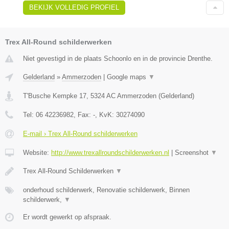
BEKIJK VOLLEDIG PROFIEL
Trex All-Round schilderwerken
Niet gevestigd in de plaats Schoonlo en in de provincie Drenthe.
Gelderland
»
Ammerzoden
|
Google maps
▼
T'Busche Kempke 17
,
5324 AC
Ammerzoden
(
Gelderland
)
Tel:
06 42236982
, Fax:
-
, KvK:
30274090
E-mail › Trex All-Round schilderwerken
Website:
http://www.trexallroundschilderwerken.nl
|
Screenshot
▼
Trex All-Round Schilderwerken
▼
onderhoud schilderwerk, Renovatie schilderwerk, Binnen
schilderwerk,
▼
Er wordt gewerkt op afspraak.