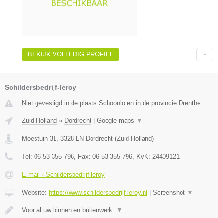
BEKIJK VOLLEDIG PROFIEL
Schildersbedrijf-leroy
Niet gevestigd in de plaats Schoonlo en in de provincie Drenthe.
Zuid-Holland
»
Dordrecht
|
Google maps
▼
Moestuin 31
,
3328 LN
Dordrecht
(
Zuid-Holland
)
Tel:
06 53 355 796
, Fax:
06 53 355 796
, KvK:
24409121
E-mail › Schildersbedrijf-leroy
Website:
https://www.schildersbedrijf-leroy.nl
|
Screenshot
▼
Voor al uw binnen en buitenwerk.
▼