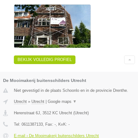
BEKIJK VOLLEDIG PROFIEL
De Mooimakerij buitenschilders Utrecht
Niet gevestigd in de plaats Schoonlo en in de provincie Drenthe.
Utrecht
»
Utrecht
|
Google maps
▼
Herenstraat 6J
,
3512 KC
Utrecht
(
Utrecht
)
Tel:
0611387133
, Fax:
-
, KvK:
-
E-mail › De Mooimakerij buitenschilders Utrecht