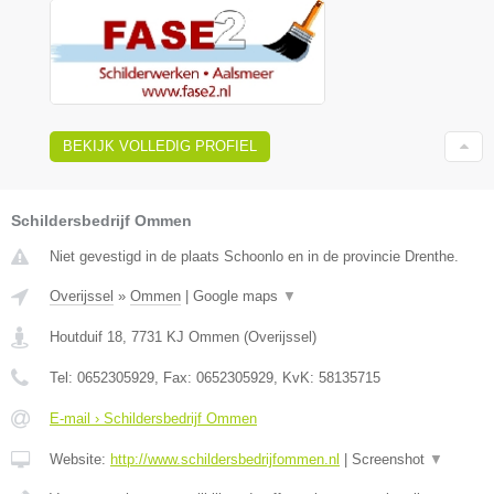
BEKIJK VOLLEDIG PROFIEL
Schildersbedrijf Ommen
Niet gevestigd in de plaats Schoonlo en in de provincie Drenthe.
Overijssel
»
Ommen
|
Google maps
▼
Houtduif 18
,
7731 KJ
Ommen
(
Overijssel
)
Tel:
0652305929
, Fax:
0652305929
, KvK:
58135715
E-mail › Schildersbedrijf Ommen
Website:
http://www.schildersbedrijfommen.nl
|
Screenshot
▼