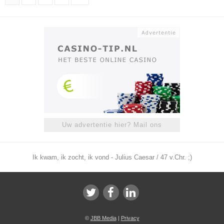
Uw advertentie hier? Mail ons
Ik kwam, ik zocht, ik vond - Julius Caesar / 47 v.Chr. ;)
©
JBB Media
|
Privacy