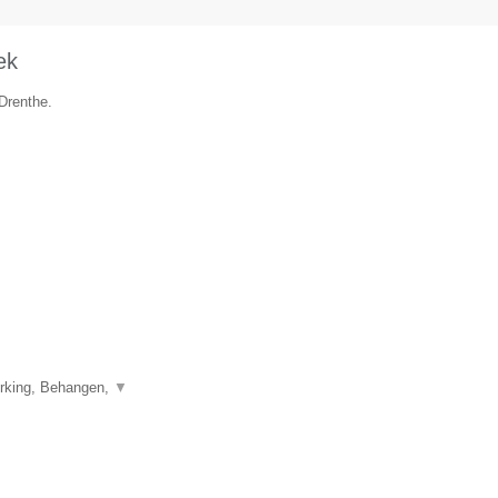
ek
Drenthe.
erking, Behangen,
▼