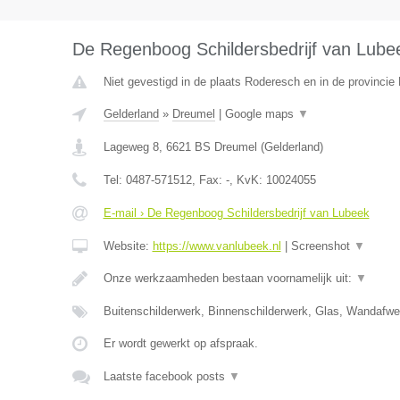
De Regenboog Schildersbedrijf van Lube
Niet gevestigd in de plaats Roderesch en in de provincie 
Gelderland
»
Dreumel
|
Google maps
▼
Lageweg 8
,
6621 BS
Dreumel
(
Gelderland
)
Tel:
0487-571512
, Fax:
-
, KvK:
10024055
E-mail › De Regenboog Schildersbedrijf van Lubeek
Website:
https://www.vanlubeek.nl
|
Screenshot
▼
Onze werkzaamheden bestaan voornamelijk uit:
▼
Buitenschilderwerk, Binnenschilderwerk, Glas, Wandafw
Er wordt gewerkt op afspraak.
Laatste facebook posts
▼