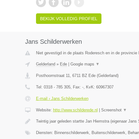
BEKIJK VOLLEDIG PROFIEL
Jans Schilderwerken
Niet gevestigd in de plaats Roderesch en in de provincie 
Gelderland
»
Ede
|
Google maps
▼
Posthoornstraat 11
,
6711 BZ
Ede
(
Gelderland
)
Tel:
0318 - 785 305
, Fax:
-
, KvK:
60967307
E-mail › Jans Schilderwerken
Website:
http://www.schilderede.nl
|
Screenshot
▼
Twintig jaar geleden startte Jan Hiemstra (eigenaar Jans
Diensten: Binnenschilderwerk, Buitenschilderwerk, Beha