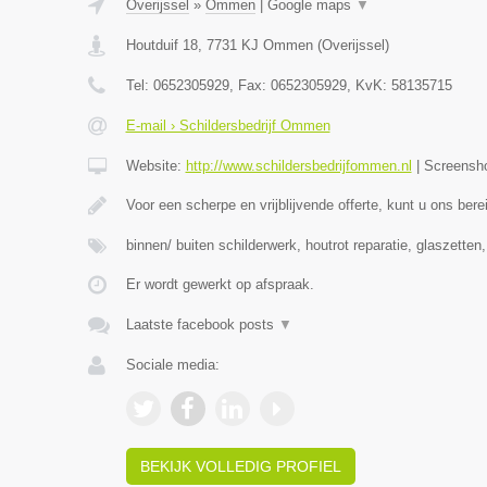
Overijssel
»
Ommen
|
Google maps
▼
Houtduif 18
,
7731 KJ
Ommen
(
Overijssel
)
Tel:
0652305929
, Fax:
0652305929
, KvK:
58135715
E-mail › Schildersbedrijf Ommen
Website:
http://www.schildersbedrijfommen.nl
|
Screensh
Voor een scherpe en vrijblijvende offerte, kunt u ons ber
binnen/ buiten schilderwerk, houtrot reparatie, glaszetten
Er wordt gewerkt op afspraak.
Laatste facebook posts
▼
Sociale media:
BEKIJK VOLLEDIG PROFIEL