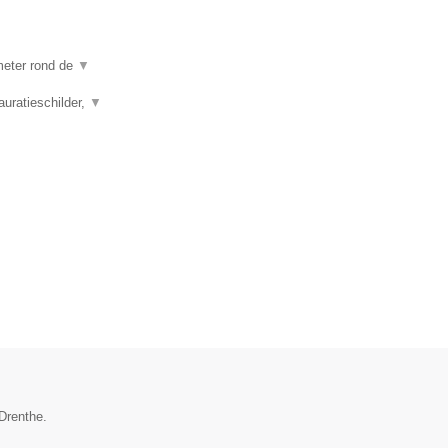
ometer rond de
▼
auratieschilder,
▼
Drenthe.