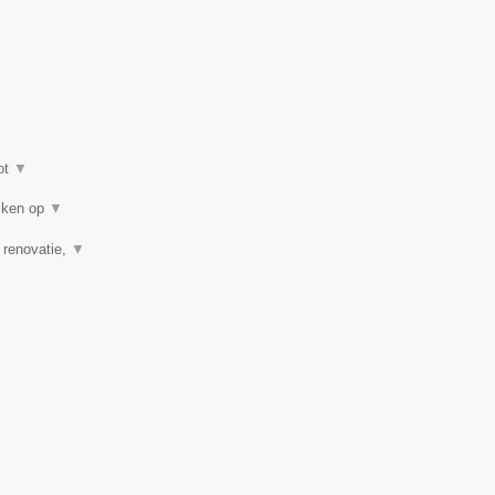
ot
▼
eiken op
▼
, renovatie,
▼