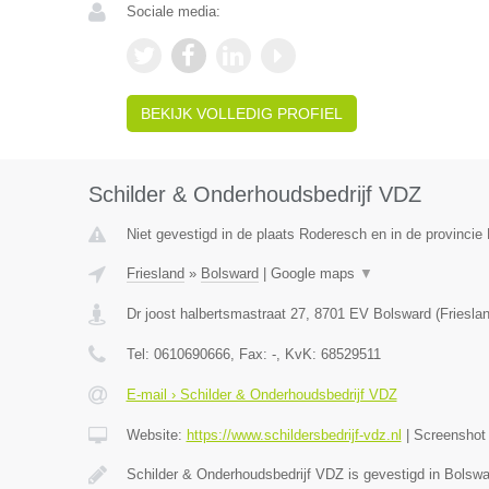
Sociale media:
BEKIJK VOLLEDIG PROFIEL
Schilder & Onderhoudsbedrijf VDZ
Niet gevestigd in de plaats Roderesch en in de provincie 
Friesland
»
Bolsward
|
Google maps
▼
Dr joost halbertsmastraat 27
,
8701 EV
Bolsward
(
Friesla
Tel:
0610690666
, Fax:
-
, KvK:
68529511
E-mail › Schilder & Onderhoudsbedrijf VDZ
Website:
https://www.schildersbedrijf-vdz.nl
|
Screensho
Schilder & Onderhoudsbedrijf VDZ is gevestigd in Bolswa