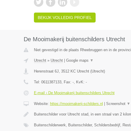
BEKIJK VOLLEDIG PROFIEL
De Mooimakerij buitenschilders Utrecht
Niet gevestigd in de plaats Rheebruggen en in de provinc
Utrecht
»
Utrecht
|
Google maps
▼
Herenstraat 6J
,
3512 KC
Utrecht
(
Utrecht
)
Tel:
0611387133
, Fax:
-
, KvK:
-
E-mail › De Mooimakerij buitenschilders Utrecht
Website:
https://mooimakerij-schilders.nl
|
Screenshot
▼
Buitenschilder voor Utrecht stad, in een straal van 2 kil
Buitenschilderwerk, Buitenschilder, Schildersbedrijf, Rest