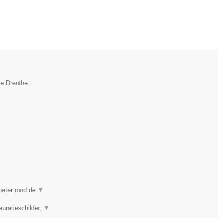
ie Drenthe.
ometer rond de
▼
auratieschilder,
▼