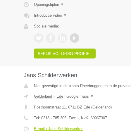
Openingstijden
▼
Introductie video
▼
Sociale media:
BEKIJK VOLLEDIG PROFIEL
Jans Schilderwerken
Niet gevestigd in de plaats Rheebruggen en in de provinc
Gelderland
»
Ede
|
Google maps
▼
Posthoornstraat 11
,
6711 BZ
Ede
(
Gelderland
)
Tel:
0318 - 785 305
, Fax:
-
, KvK:
60967307
E-mail › Jans Schilderwerken