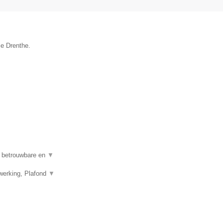
ie Drenthe.
n betrouwbare en
▼
werking, Plafond
▼