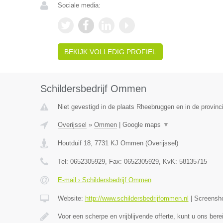
Sociale media:
BEKIJK VOLLEDIG PROFIEL
Schildersbedrijf Ommen
Niet gevestigd in de plaats Rheebruggen en in de provinc
Overijssel
»
Ommen
|
Google maps
▼
Houtduif 18
,
7731 KJ
Ommen
(
Overijssel
)
Tel:
0652305929
, Fax:
0652305929
, KvK:
58135715
E-mail › Schildersbedrijf Ommen
Website:
http://www.schildersbedrijfommen.nl
|
Screensh
Voor een scherpe en vrijblijvende offerte, kunt u ons ber