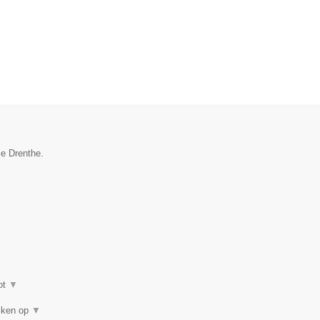
ie Drenthe.
ot
▼
eiken op
▼