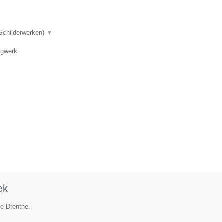
 Schilderwerken)
▼
ngwerk
ek
ie Drenthe.