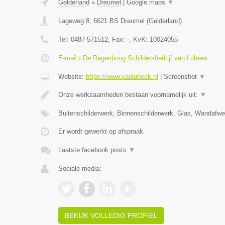
Gelderland
»
Dreumel
|
Google maps
▼
Lageweg 8
,
6621 BS
Dreumel
(
Gelderland
)
Tel:
0487-571512
, Fax:
-
, KvK:
10024055
E-mail › De Regenboog Schildersbedrijf van Lubeek
Website:
https://www.vanlubeek.nl
|
Screenshot
▼
Onze werkzaamheden bestaan voornamelijk uit:
▼
Buitenschilderwerk, Binnenschilderwerk, Glas, Wandafw
Er wordt gewerkt op afspraak.
Laatste facebook posts
▼
Sociale media:
BEKIJK VOLLEDIG PROFIEL