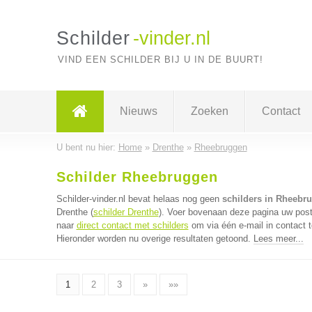
Schilder
-vinder.nl
VIND EEN SCHILDER BIJ U IN DE BUURT!
Nieuws
Zoeken
Contact
U bent nu hier:
Home
»
Drenthe
»
Rheebruggen
Schilder Rheebruggen
Schilder-vinder.nl bevat helaas nog geen
schilders in Rheebr
Drenthe (
schilder Drenthe
). Voer bovenaan deze pagina uw postc
naar
direct contact met schilders
om via één e-mail in contact 
Hieronder worden nu overige resultaten getoond.
Lees meer...
1
2
3
»
»»